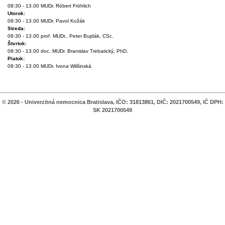
08:30 - 13.00 MUDr. Róbert Fröhlich
Utorok:
08:30 - 13.00 MUDr. Pavol Kožák
Streda:
08:30 - 13.00 prof. MUDr., Peter Bujdák, CSc.
Štvrtok:
08:30 - 13.00 doc. MUDr. Branislav Trebatický, PhD.
Piatok:
08:30 - 13.00 MUDr. Ivona Wilšinská
© 2026 - Univerzitná nemocnica Bratislava, IČO: 31813861, DIČ: 2021700549, IČ DPH:
SK 2021700549