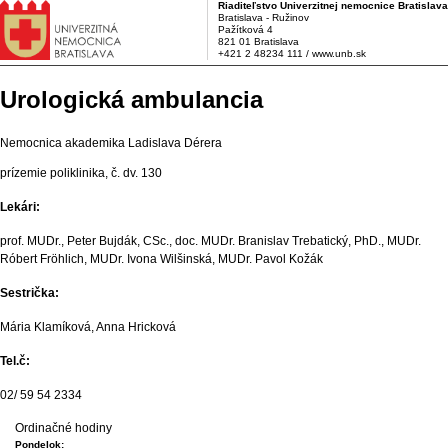
Riaditeľstvo Univerzitnej nemocnice Bratislava
Bratislava - Ružinov
Pažítková 4
821 01 Bratislava
+421 2 48234 111 / www.unb.sk
Urologická ambulancia
Nemocnica akademika Ladislava Dérera
prízemie poliklinika, č. dv. 130
Lekári:
prof. MUDr., Peter Bujdák, CSc., doc. MUDr. Branislav Trebatický, PhD., MUDr.
Róbert Fröhlich, MUDr. Ivona Wilšinská, MUDr. Pavol Kožák
Sestrička:
Mária Klamíková, Anna Hricková
Tel.č:
02/ 59 54 2334
Ordinačné hodiny
Pondelok: