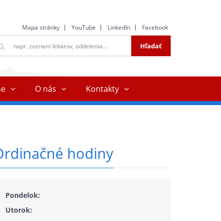
Mapa stránky
YouTube
LinkedIn
Facebook
ltextové
Hľadať
ľadávanie
ne
O nás
Kontakty
Ordinačné hodiny
Pondelok:
Utorok: