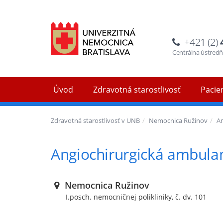
+421 (2)
Centrálna ústred
Úvod
Zdravotná starostlivosť
Pacien
Zdravotná starostlivosť v UNB
Nemocnica Ružinov
A
Angiochirurgická ambula
Nemocnica Ružinov
I.posch. nemocničnej polikliniky, č. dv. 101