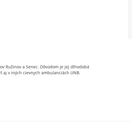
ov Ružinov a Senec. Dôvodom je jej dlhodobá
iť aj v iných cievnych ambulanciách UNB.