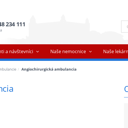
48 234 111
Ful
vyh
ňa
ti a návštevníci
Naše nemocnice
Naše lekár
mbulancie
Angiochirurgická ambulancia
ncia