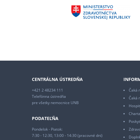
CENTRÁLNA ÚSTREDŇA
INFORM
+421 2 48234 111
Čaká m
Telefónna ústredňa
Čaká 
pre všetky nemocnice UNB
Hospit
Charta
PODATEĽŇA
Poskyt
Pondelok - Piatok:
Zdrav
7:30 - 12:30, 13:00 - 14:30 (pracovné dni)
Doplnk