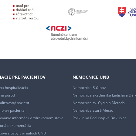
ÁCIE PRE PACIENTOV
NEMOCNICE UNB
a hospitalizácia
Nemocnica Ružinov
ma pôrod
Nemocnica akademika Ladislava Dér
alizovaný pacient
Nemocnica sv. Cyrila a Metoda
 práv pacienta
Nemocnica Staré Mesto
ovanie informácií o zdravotnom stave
Poliklinika Podunajské Biskupice
otná dokumentácia
ové služby v areáloch UNB