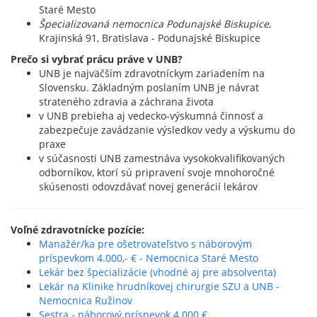
Staré Mesto
Špecializovaná nemocnica Podunajské Biskupice
,
Krajinská 91, Bratislava - Podunajské Biskupice
Prečo si vybrať prácu práve v UNB?
UNB je najväčším zdravotníckym zariadením na
Slovensku. Základným poslaním UNB je návrat
strateného zdravia a záchrana života
v UNB prebieha aj vedecko-výskumná činnosť a
zabezpečuje zavádzanie výsledkov vedy a výskumu do
praxe
v súčasnosti UNB zamestnáva vysokokvalifikovaných
odborníkov, ktorí sú pripravení svoje mnohoročné
skúsenosti odovzdávať novej generácií lekárov
Voľné zdravotnícke pozície:
Manažér/ka pre ošetrovateľstvo s náborovým
príspevkom 4.000,- € - Nemocnica Staré Mesto
Lekár bez špecializácie (vhodné aj pre absolventa)
Lekár na Klinike hrudníkovej chirurgie SZU a UNB -
Nemocnica Ružinov
Sestra - náborový príspevok 4.000 €