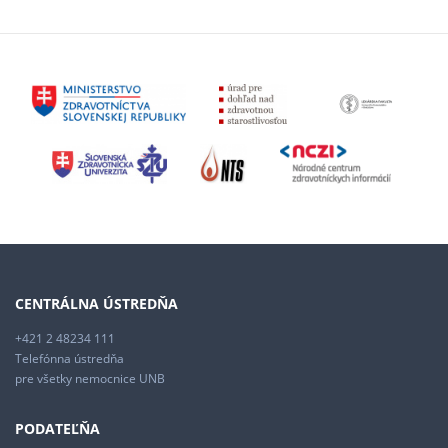
CENTRÁLNA ÚSTREDŇA
+421 2 48234 111
Telefónna ústredňa
pre všetky nemocnice UNB
PODATEĽŇA