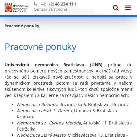
+421 (2)
48 234 111
Zobraze
Zob
Centrálna ústredňa
vyhľadáv
navi
Pracovné ponuky
Pracovné ponuky
Univerzitná nemocnica Brati
slava (UNB)
príjme do
pracovného pomeru nových zamestnancov. Ak máš rád výzvy,
rád sa učíš, získavaš nové zručnosti a nebojíš sa práce v
dynamickom prostredí, potom Ťa radi privítame v našom
skúsenom kolektíve šikovných ľudí, ktorí chcú spoločne meniť
veci k lepšiemu a kariérne sa rozvíjať v našich nemocniciach:
Nemocnica Ružinov
, Ružinovská 6, Bratislava - Ružinov
Nemocnica akad. L. Dérera
, Limbová 5, Bratislava -
Kramáre
Nemocnica sv. Cyrila a Metoda
, Antolská 11, Bratislava -
Petržalka
Nemocnica Staré Mesto
, Mickiewiczova 13, Bratislava -