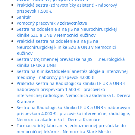
Praktická sestra (zdravotnícky asistent) - náborový
príspevok 1.500 €
Sanitár
Pomocný pracovník v zdravotníctve
Sestra na oddelenie a na JIS na Neurochirurgickej
klinike SZU a UNB v Nemocnici Ružinov
Praktická sestra na oddelenie a na JIS na
Neurochirurgickej klinike SZU a UNB v Nemocnici
Ružinov
Sestra v trojzmennej prevádzke na JIS - I.neurologická
klinika LF UK a UNB
Sestra na Klinike/Oddelení anestéziológie a intenzívnej
medicíny - náborový príspevok 4.000 €
Praktická sestra na Rádiologickú kliniku LF UK a UNB s
náborovým príspevkom 1.500 € - pracovisko
intervenčnej rádiológie, Nemocnica akademika L. Dérera
Kramáre
Sestra na Rádiologickú kliniku LF UK a UNB s náborovým
príspevkom 4.000 € - pracovisko intervenčnej rádiológie,
Nemocnica akademika L. Dérera Kramáre
Farmaceutický laborant v jednozmennej prevádzke do
nemocničnej lekárne - Nemocnica Staré Mesto