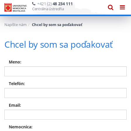
+421 (2)
48 234 111
Zobraze
Zob
Centrálna ústredňa
vyhľadáv
navi
Napíšte nám
Chcel by som sa poďakovať
Chcel by som sa poďakovať
Meno:
Telefón:
Email:
Nemocnica: