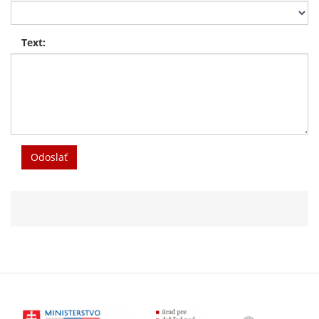
Text:
Odoslať