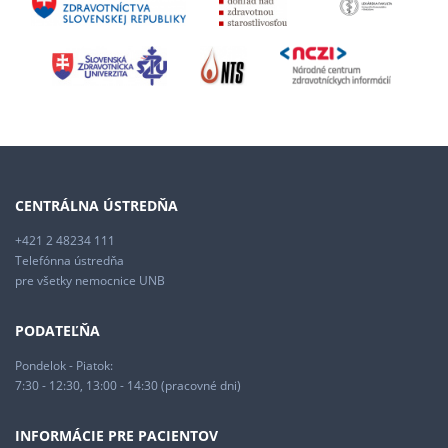
CENTRÁLNA ÚSTREDŇA
+421 2 48234 111
Telefónna ústredňa
pre všetky nemocnice UNB
PODATEĽŇA
Pondelok - Piatok:
7:30 - 12:30, 13:00 - 14:30 (pracovné dni)
INFORMÁCIE PRE PACIENTOV