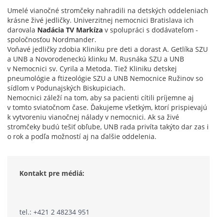
vianočné
Umelé vianočné stromčeky nahradili na detských oddeleniach
stromčeky
krásne živé jedličky. Univerzitnej nemocnici Bratislava ich
darovala
Nadácia TV Markíza
v spolupráci s dodávateľom -
spoločnosťou Nordmander.
Voňavé jedličky zdobia Kliniku pre deti a dorast A. Getlíka SZU
a UNB a Novorodeneckú klinku M. Rusnáka SZU a UNB
v Nemocnici sv. Cyrila a Metoda. Tiež Kliniku detskej
pneumológie a ftizeológie SZU a UNB Nemocnice Ružinov so
sídlom v Podunajských Biskupiciach.
Nemocnici záleží na tom, aby sa pacienti cítili príjemne aj
v tomto sviatočnom čase. Ďakujeme všetkým, ktorí prispievajú
k vytvoreniu vianočnej nálady v nemocnici. Ak sa živé
stromčeky budú tešiť obľube, UNB rada privíta takýto dar zas i
o rok a podľa možností aj na ďalšie oddelenia.
Kontakt pre médiá:
tel.: +421 2 48234 951