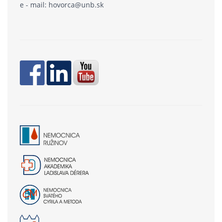
e - mail: hovorca@unb.sk