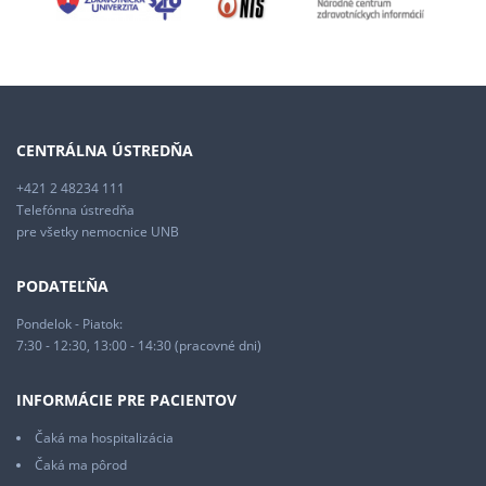
CENTRÁLNA ÚSTREDŇA
+421 2 48234 111
Telefónna ústredňa
pre všetky nemocnice UNB
PODATEĽŇA
Pondelok - Piatok:
7:30 - 12:30, 13:00 - 14:30 (pracovné dni)
INFORMÁCIE PRE PACIENTOV
Čaká ma hospitalizácia
Čaká ma pôrod