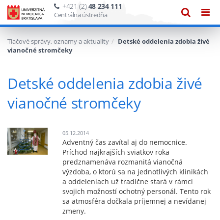
+421 (2)
48 234 111
Zobraze
Zob
Centrálna ústredňa
vyhľadáv
navi
Tlačové správy, oznamy a aktuality
Detské oddelenia zdobia živé
vianočné stromčeky
Detské oddelenia zdobia živé
vianočné stromčeky
05.12.2014
Adventný čas zavítal aj do nemocnice.
Príchod najkrajších sviatkov roka
Obrázok
predznamenáva rozmanitá vianočná
ku
výzdoba, o ktorú sa na jednotlivých klinikách
správe:
a oddeleniach už tradične stará v rámci
Detské
svojich možností ochotný personál. Tento rok
oddelenia
sa atmosféra dočkala príjemnej a nevídanej
zdobia
zmeny.
živé