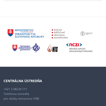
CENTRÁLNA ÚSTREDŇA
+421 2 48234 111
Telefónna ústredňa
pre všetky nemocnice UNB