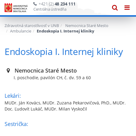
+421 (2)
48 234 111
Zobraze
Zob
Centrálna ústredňa
vyhľadáv
navi
Zdravotná starostlivosť v UNB
Nemocnica Staré Mesto
Ambulancie
Endoskopia I. Internej kliniky
Endoskopia I. Internej kliniky
Nemocnica Staré Mesto
I. poschodie, pavilón CH, č. dv. 59 a 60
Lekári:
MUDr. Ján Kovács, MUDr. Zuzana Pekarovičová, PhD., MUDr.
Doc. Ľudovít Lukáč, MUDr. Milan Vyskočil
Sestrička: