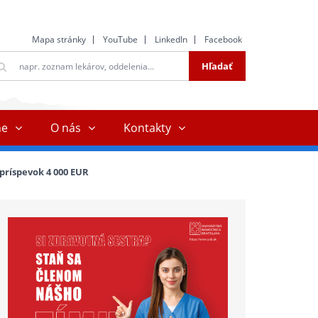
Mapa stránky
YouTube
LinkedIn
Facebook
ltextové
Hľadať
ľadávanie
ne
O nás
Kontakty
príspevok 4 000 EUR