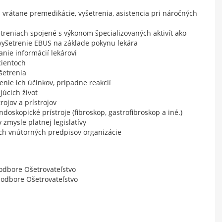
 vrátane premedikácie, vyšetrenia, asistencia pri náročných
treniach spojené s výkonom špecializovaných aktivít ako
 vyšetrenie EBUS na základe pokynu lekára
anie informácií lekárovi
cientoch
šetrenia
senie ich účinkov, pripadne reakcií
júcich život
rojov a prístrojov
doskopické prístroje (fibroskop, gastrofibroskop a iné.)
zmysle platnej legislatívy
ch vnútorných predpisov organizácie
odbore Ošetrovateľstvo
 odbore Ošetrovateľstvo