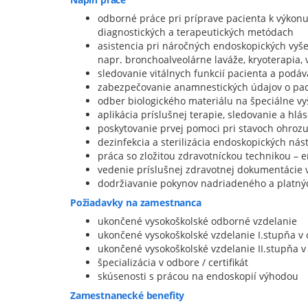
odborné práce pri príprave pacienta k výkonu
diagnostických a terapeutických metódach
asistencia pri náročných endoskopických vyše
napr. bronchoalveolárne laváže, kryoterapia,
sledovanie vitálnych funkcií pacienta a podáv
zabezpečovanie anamnestických údajov o pa
odber biologického materiálu na špeciálne vy
aplikácia príslušnej terapie, sledovanie a hlá
poskytovanie prvej pomoci pri stavoch ohrozu
dezinfekcia a sterilizácia endoskopických nást
práca so zložitou zdravotníckou technikou – en
vedenie príslušnej zdravotnej dokumentácie v 
dodržiavanie pokynov nadriadeného a platný
Požiadavky na zamestnanca
ukončené vysokoškolské odborné vzdelanie
ukončené vysokoškolské vzdelanie I.stupňa v 
ukončené vysokoškolské vzdelanie II.stupňa v
špecializácia v odbore / certifikát
skúsenosti s prácou na endoskopií výhodou
Zamestnanecké benefity