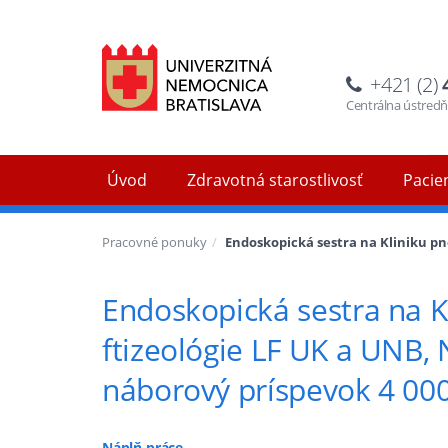
+421 (2)
Centrálna ústred
Úvod
Zdravotná starostlivosť
Pacien
Pracovné ponuky
Endoskopická sestra na Kliniku pn
Endoskopická sestra na K
ftizeológie LF UK a UNB,
náborový príspevok 4 00
Náplň práce