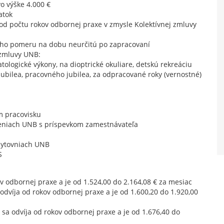
o výške 4.000 €
atok
 od počtu rokov odbornej praxe v zmysle Kolektívnej zmluvy
ého pomeru na dobu neurčitú po zapracovaní
 zmluvy UNB:
ologické výkony, na dioptrické okuliare, detskú rekreáciu
 jubilea, pracovného jubilea, za odpracované roky (vernostné)
m pracovisku
deniach UNB s príspevkom zamestnávateľa
bytovniach UNB
S
v odbornej praxe a je od 1.524,00 do 2.164,08 € za mesiac
 odvíja od rokov odbornej praxe a je od 1.600,20 do 1.920,00
 sa odvíja od rokov odbornej praxe a je od 1.676,40 do