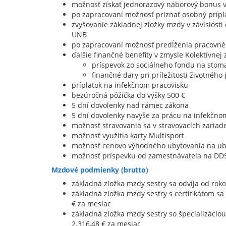
možnosť získať jednorazový náborový bonus v
po zapracovaní možnosť priznať osobný prípl
zvyšovanie základnej zložky mzdy v závislosti
UNB
po zapracovaní možnosť predĺženia pracovn
ďalšie finančné benefity v zmysle Kolektívnej
príspevok zo sociálneho fondu na stomat
finančné dary pri príležitosti životného
príplatok na infekčnom pracovisku
bezúročná pôžička do výšky 500 €
5 dní dovolenky nad rámec zákona
5 dní dovolenky navyše za prácu na infekčno
možnosť stravovania sa v stravovacích zaria
možnosť využitia karty Multisport
možnosť cenovo výhodného ubytovania na u
možnosť príspevku od zamestnávateľa na DD
Mzdové podmienky (brutto)
základná zložka mzdy sestry sa odvíja od roko
základná zložka mzdy sestry s certifikátom sa
€ za mesiac
základná zložka mzdy sestry so špecializáciou
2.316,48 € za mesiac