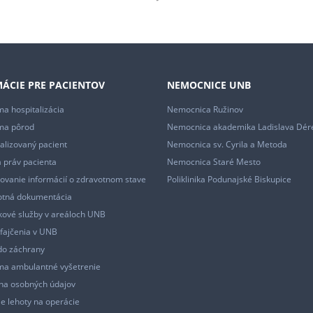
ÁCIE PRE PACIENTOV
NEMOCNICE UNB
a hospitalizácia
Nemocnica Ružinov
ma pôrod
Nemocnica akademika Ladislava Dér
alizovaný pacient
Nemocnica sv. Cyrila a Metoda
 práv pacienta
Nemocnica Staré Mesto
ovanie informácií o zdravotnom stave
Poliklinika Podunajské Biskupice
otná dokumentácia
ové služby v areáloch UNB
fajčenia v UNB
do záchrany
ma ambulantné vyšetrenie
na osobných údajov
e lehoty na operácie