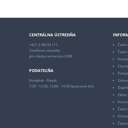
CENTRÁLNA ÚSTREDŇA
INFORM
+421 2 48234 111
Čaká m
Telefónna ústredňa
Čaká 
pre všetky nemocnice UNB
Hospit
Charta
PODATEĽŇA
Poskyt
Pondelok - Piatok:
Zdrav
7:30 - 12:30, 13:00 - 14:30 (pracovné dni)
Doplnk
Zákaz 
Hniez
Čaká 
Ochra
Čakaci