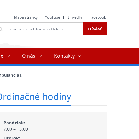
Mapa stránky
YouTube
LinkedIn
Facebook
ltextové
Hľadať
ľadávanie
ne
O nás
Kontakty
mbulancia I.
Ordinačné hodiny
Pondelok:
7.00 – 15.00
Utorok: