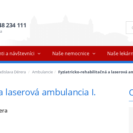
48 234 111
Ful
vyh
ňa
ti a návštevníci
Naše nemocnice
Naše lekár
dislava Dérera
Ambulancie
Fyziatricko-rehabilitačná a laserová a
 a laserová ambulancia I.
era