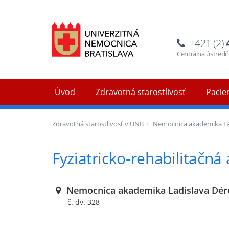
+421 (2)
Centrálna ústred
Úvod
Zdravotná starostlivosť
Pacien
Zdravotná starostlivosť v UNB
Nemocnica akademika La
Fyziatricko-rehabilitačná
Nemocnica akademika Ladislava Dér
č. dv. 328