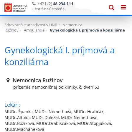
+421 (2)
48 234 111
Zobraze
Zob
Centrálna ústredňa
vyhľadáv
navi
Zdravotná starostlivosť v UNB
Nemocnica
Ružinov
Ambulancie
Gynekologická I. príjmová a konziliárna
Gynekologická I. príjmová a
konziliárna
Nemocnica Ružinov
prízemie nemocničnej polkliniky, č. dverí 53
Lekári:
MUDr. Španka, MUDr. Némethová, MUDr. Hrabčák,
MUDr.Alföldi, MUDr.Doležal, MUDr.Némethová,
MUDr.Božiková, MUDr.Drabiščáková, MUDr.Stopjaková,
MUDr.Macháneková