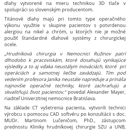
dlahy vytvorené na mieru technikou 3D tlače v
na
Klinike
spolupráci so slovenským producentom.
hrudníkovej
Titánové dlahy majú pri tomto type operačného
chirurgie
výkonu využitie v skupine pacientov s potvrdenou
SZU
alergiou na nikel a chróm, u ktorých nie je možné
a
použiť štandardné dlahové systémy z chirurgickej
UNB
ocele.
„Hrudníková chirurgia v Nemocnici Ružinov patrí
dlhodobo k pracoviskám, ktoré dosahujú vynikajúce
výsledky a to aj vďaka neustálym inováciách, ktoré pri
operáciách a samotnej liečbe zavádzajú. Tím pod
vedením profesora Janíka neustále napreduje a prináša
najnovšie operačné techniky, ktoré zachraňujú a
skvalitňujú život pacientov.“
povedal Alexander Mayer,
riaditeľ Univerzitnej nemocnice Bratislava.
Na základe CT vyšetrenia pacienta, vytvorili technici
výrobcu s pomocou CAD softvéru po konzultácii s doc.
MUDr. Martinom Lučeničom, PhD., zástupcom
prednostu Kliniky hrudníkovej chirurgie SZU a UNB,