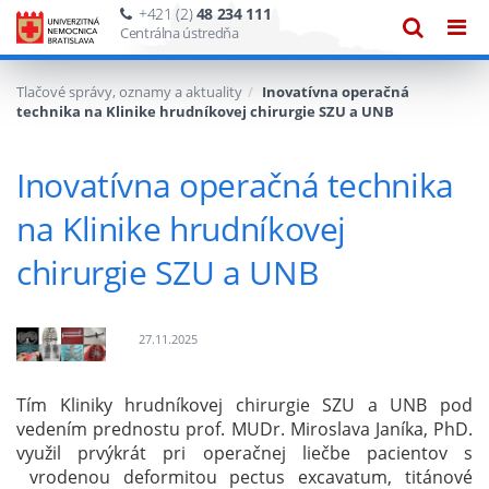
+421 (2)
48 234 111
Zobraze
Zob
Centrálna ústredňa
vyhľadáv
navi
Tlačové správy, oznamy a aktuality
Inovatívna operačná
technika na Klinike hrudníkovej chirurgie SZU a UNB
Inovatívna operačná technika
na Klinike hrudníkovej
chirurgie SZU a UNB
27.11.2025
Obrázok
ku
Tím Kliniky hrudníkovej chirurgie SZU a UNB pod
správe:
vedením prednostu prof. MUDr. Miroslava Janíka, PhD.
Inovatívna
využil prvýkrát pri operačnej liečbe pacientov s
operačná
vrodenou deformitou pectus excavatum, titánové
technika