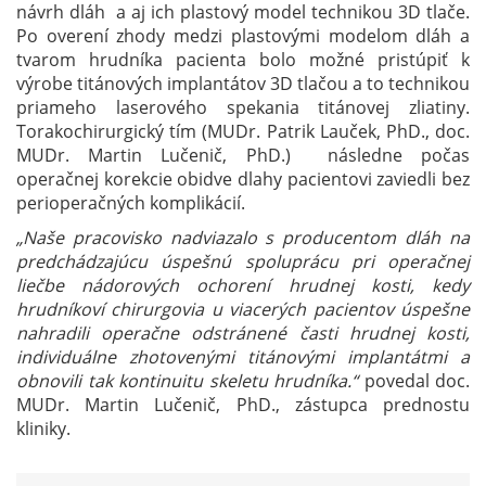
návrh dláh a aj ich plastový model technikou 3D tlače.
Po overení zhody medzi plastovými modelom dláh a
tvarom hrudníka pacienta bolo možné pristúpiť k
výrobe titánových implantátov 3D tlačou a to technikou
priameho laserového spekania titánovej zliatiny.
Torakochirurgický tím (MUDr. Patrik Lauček, PhD., doc.
MUDr. Martin Lučenič, PhD.) následne počas
operačnej korekcie obidve dlahy pacientovi zaviedli bez
perioperačných komplikácií.
„Naše pracovisko nadviazalo s producentom dláh na
predchádzajúcu úspešnú spoluprácu pri operačnej
liečbe nádorových ochorení hrudnej kosti, kedy
hrudníkoví chirurgovia u viacerých pacientov úspešne
nahradili operačne odstránené časti hrudnej kosti,
individuálne zhotovenými titánovými implantátmi a
obnovili tak kontinuitu skeletu hrudníka.“
povedal doc.
MUDr. Martin Lučenič, PhD., zástupca prednostu
kliniky.