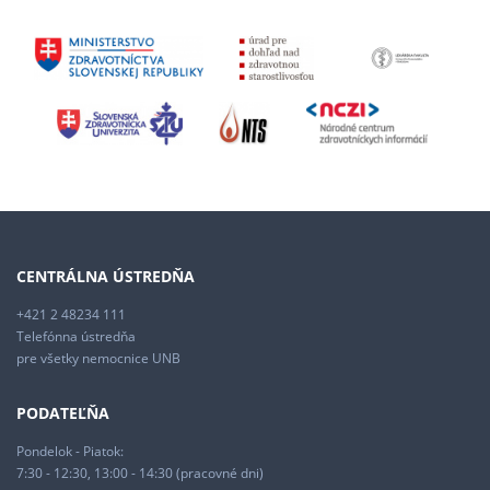
CENTRÁLNA ÚSTREDŇA
+421 2 48234 111
Telefónna ústredňa
pre všetky nemocnice UNB
PODATEĽŇA
Pondelok - Piatok:
7:30 - 12:30, 13:00 - 14:30 (pracovné dni)