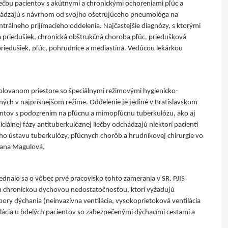
liečbu pacientov s akútnymi a chronickými ochoreniami pľúc a
ichádzajú s návrhom od svojho ošetrujúceho pneumológa na
entrálneho prijímacieho oddelenia. Najčastejšie diagnózy, s ktorými
 a priedušiek, chronická obštrukčná choroba pľúc, priedušková
priedušiek, pľúc, pohrudnice a mediastína. Vedúcou lekárkou
olovanom priestore so špeciálnymi režimovými hygienicko-
ých v najprísnejšom režime. Oddelenie je jediné v Bratislavskom
ientov s podozrením na pľúcnu a mimopľúcnu tuberkulózu, ako aj
ciálnej fázy antituberkulóznej liečby odchádzajú niektorí pacienti
ého ústavu tuberkulózy, pľúcnych chorôb a hrudníkovej chirurgie vo
Hana Magulová.
jednalo sa o vôbec prvé pracovisko tohto zamerania v SR. PJIS
ou chronickou dychovou nedostatočnosťou, ktorí vyžadujú
pory dýchania (neinvazívna ventilácia, vysokoprietoková ventilácia
lácia u bdelých pacientov so zabezpečenými dýchacími cestami a