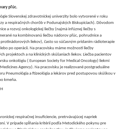
vary pľúc.
lógie Slovenskej zdravotníckej univerzity bolo vytvorené v roku
y a respiračných chorôb v Podunajských Biskupiciach). Dôvodom
ce a rozvoj onkologickej liečby (najmä infúznej liečby s
zamerané na kombinovanú liečbu nádorov pľúc, pohrudnice a
ie protinádorových liekov), často so súčasným pridaním rádioterapie
 alebo po operácii. Na pracovisku máme možnosti liečby
ch projektoch a na klinických skúšaniach liekov. Liečba pacientov
rsku onkológiu ( European Society for Medical Oncology) liekmi
Medicines Agency). Na pracovisku je realizované postgraduálne
oru Pneumológia a ftizeológia a lekárov pred postupovou skúškou v
ého kmeňa.
PH
nickej respiračnej insuficiencie, pretrvávajúcej napriek
ení. V prípade spĺňania kritérií podľa Metodického pokynu pre