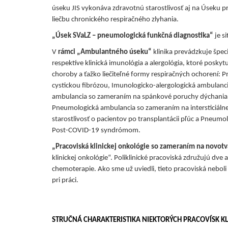
úseku JIS vykonáva zdravotnú starostlivosť aj na Úseku 
liečbu chronického respiračného zlyhania.
„Úsek SVaLZ – pneumologická funkčná diagnostika“
je s
V
rámci „Ambulantného úseku“
klinika prevádzkuje špec
respektíve klinická imunológia a alergológia, ktoré poskytu
choroby a ťažko liečiteľné formy respiračných ochorení:
cystickou fibrózou, Imunologicko-alergologická ambulanc
ambulancia so zameraním na spánkové poruchy dýchania a
Pneumologická ambulancia so zameraním na intersticiálne 
starostlivosť o pacientov po transplantácii pľúc a Pneumo
Post-COVID-19 syndrómom.
„Pracoviská klinickej onkológie so zameraním na novot
klinickej onkológie“. Poliklinické pracoviská združujú dve
chemoterapie. Ako sme už uviedli, tieto pracoviská nebol
pri práci.
STRUČNÁ CHARAKTERISTIKA NIEKTORÝCH PRACOVÍSK KL