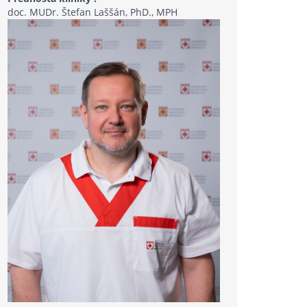
doc. MUDr. Štefan Laššán, PhD., MPH