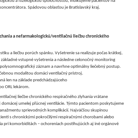
ickou a ftizelogickou spoločnosťou, indikujeme pacientov na
ncentrátora. Spádovou oblasťou je Bratislavský kraj.
chania a nefarmakologickú/ventilačnú liečbu chronického
iku a liečbu porúch spánku. Vyšetrenie sa realizuje počas krátkej,
je základné vstupné vyšetrenia a následne celonočný monitoring
í polysomnografický záznam a navrhne optimálny liečebný postup.
čebnou modalitou domáci ventilačný prístroj.
aná len na základe predchádzajúceho
bo ORL lekárom.
ntilačnej liečbe chronického respiračného zlyhania vrátane
 domácej umelej pľúcnej ventilácie. Týmto pacientom poskytujeme
 manažmentu sprievodných komplikácií. Najväčšou skupinou
ienti s chronickými pokročilými respiračnými chorobami alebo
 pri komorbiditách – ochoreniach postihujúcich aj iné orgánové