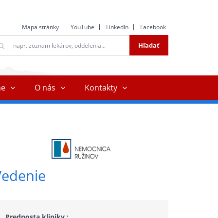
Mapa stránky
YouTube
LinkedIn
Facebook
ltextové
Hľadať
ľadávanie
ne
O nás
Kontakty
Vedenie
Prednosta kliniky :