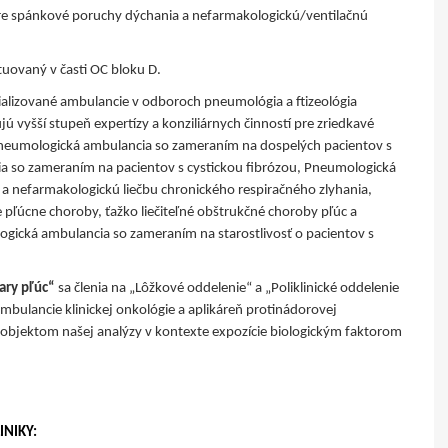
pre spánkové poruchy dýchania a nefarmakologickú/ventilačnú
ituovaný v časti OC bloku D.
ializované ambulancie v odboroch pneumológia a ftizeológia
jú vyšší stupeň expertízy a konziliárnych činností pre zriedkavé
 Pneumologická ambulancia so zameraním na dospelých pacientov s
ia so zameraním na pacientov s cystickou fibrózou, Pneumologická
 nefarmakologickú liečbu chronického respiračného zlyhania,
pľúcne choroby, ťažko liečiteľné obštrukčné choroby pľúc a
logická ambulancia so zameraním na starostlivosť o pacientov s
vary pľúc“
sa členia na „Lôžkové oddelenie“ a „Poliklinické oddelenie
 ambulancie klinickej onkológie a aplikáreň protinádorovej
i objektom našej analýzy v kontexte expozície biologickým faktorom
INIKY: