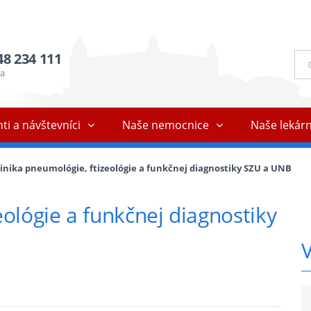
48 234 111
Ful
vyh
ňa
ti a návštevníci
Naše nemocnice
Naše lekár
linika pneumológie, ftizeológie a funkčnej diagnostiky SZU a UNB
eológie a funkčnej diagnostiky