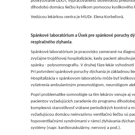
poskytovanie DDOT, vypracovaného Slovenskou pneumolog
dlhodobú domácu liečbu kyslíkom pomocou kyslíkového ko
Vedúcou lekárkou centra je MUDr. Elena Korbeľová.
Spánkové laboratórium a
Úsek pre spánkové poruchy dý
respiračného zlyhania
.
Spánkové laboratórium je pracovisko zamerané na diagnost
zvyčajne trojdňovej hospitalizácie, kedy pacient absolvu
spánku - polysomnografiu. V druhej fáze lekár vyhodnot
Pri potvrdení spánkové poruchy dýchania je základnou lie
Hospitalizácia v spánkovom laboratóriu môže byť indikov
vyšetrenia ambulantným pneumológom, neurológom ale
Popri problematike somnológie sa tím lekárov venuje aj ve
pacientov vyžadujúcich zaradenie do programu dlhodobej
komplexnú starostlivosť vrátane periodických kontrol a
vyžadujúcou domácu neinvazívnu ventilačnú liečbu sú pac
hypoventilačnými syndrómami v rámci zlyhávania dýchania
systémy (napr. kardiovaskulárny, nervový a pod.).