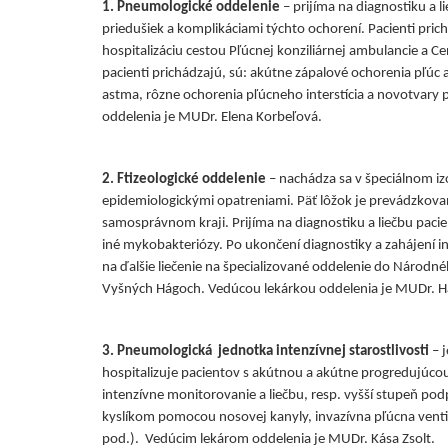
1. Pneumologické oddelenie
– prijíma na diagnostiku a 
priedušiek a komplikáciami týchto ochorení. Pacienti pr
hospitalizáciu cestou Pľúcnej konziliárnej ambulancie a C
pacienti prichádzajú, sú: akútne zápalové ochorenia pľúc
astma, rôzne ochorenia pľúcneho interstícia a novotvary 
oddelenia je MUDr. Elena Korbeľová.
2. Ftizeologické oddelenie
– nachádza sa v špeciálnom iz
epidemiologickými opatreniami. Päť lôžok je prevádzkovan
samosprávnom kraji. Prijíma na diagnostiku a liečbu pac
iné mykobakteriózy. Po ukončení diagnostiky a zahájení ini
na ďalšie liečenie na špecializované oddelenie do Národn
Vyšných Hágoch. Vedúcou lekárkou oddelenia je MUDr. 
3. Pneumologická jednotka intenzívnej starostlivosti
– 
hospitalizuje pacientov s akútnou a akútne progredujúc
intenzívne monitorovanie a liečbu, resp. vyšší stupeň pod
kyslíkom pomocou nosovej kanyly, invazívna pľúcna venti
pod.). Vedúcim lekárom oddelenia je MUDr. Kása Zsolt.