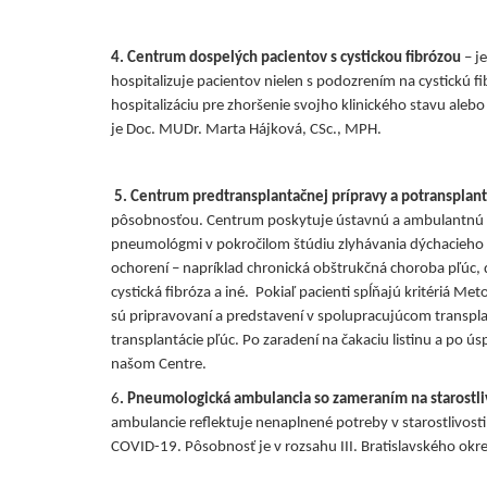
4. Centrum dospelých pacientov s cystickou fibrózou
– j
hospitalizuje pacientov nielen s podozrením na cystickú fi
hospitalizáciu pre zhoršenie svojho klinického stavu alebo 
je Doc. MUDr. Marta Hájková, CSc., MPH.
5. Centrum predtransplantačnej prípravy a potransplanta
pôsobnosťou. Centrum poskytuje ústavnú a ambulantnú star
pneumológmi v pokročilom štúdiu zlyhávania dýchacieho 
ochorení – napríklad chronická obštrukčná choroba pľúc, d
cystická fibróza a iné. Pokiaľ pacienti spĺňajú kritériá 
sú pripravovaní a predstavení v spolupracujúcom transpl
transplantácie pľúc. Po zaradení na čakaciu listinu a po ús
našom Centre.
6
.
Pneumologická ambulancia so zameraním na starostli
ambulancie reflektuje nenaplnené potreby v starostlivost
COVID-19. Pôsobnosť je v rozsahu III. Bratislavského ok