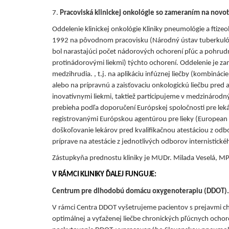
7.
Pracoviská klinickej onkológie so zameraním na novot
Oddelenie klinickej onkológie Kliniky pneumológie a ftizeo
1992 na pôvodnom pracovisku (Národný ústav tuberkulóz
bol narastajúci počet nádorových ochorení pľúc a pohrudni
protinádorovými liekmi) týchto ochorení. Oddelenie je 
medzihrudia. , t.j. na aplikáciu infúznej liečby (kombinác
alebo na prípravnú a zaisťovaciu onkologickú liečbu pred
inovatívnymi liekmi, taktiež participujeme v medzinárodný
prebieha podľa doporučení Európskej spoločnosti pre leká
registrovanými Európskou agentúrou pre lieky (European 
doškoľovanie lekárov pred kvalifikačnou atestáciou z odb
príprave na atestácie z jednotlivých odborov internistick
Zástupkyňa prednostu kliniky je MUDr. Milada Veselá, M
V RÁMCI KLINIKY ĎALEJ FUNGUJE:
Centrum pre dlhodobú domácu oxygenoterapiu (DDOT).
V rámci Centra DDOT vyšetrujeme pacientov s prejavmi chro
optimálnej a vyťaženej liečbe chronických pľúcnych ochor