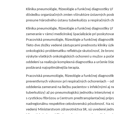
Klinika pneumológie, ftizeológie a funkčnej diagnostiky 
dôsledku organizačných zmien vštruktúre ústavných posky
presune Národného ústavu tuberkulózy a respiračných c
Klinika pneumológie, ftizeológie a funkčnej diagnostiky L
zameranie v rámci medicínskej špacializácie pri poskytova
Pracoviská pneumológie, ftizeológie a funkčnej diagnostik
Tieto dve zložky vedené zástupcami prednostu kliniky úzk
onkologickú problematiku reflektuje skutočnosť, že bron
výskyte všetkých onkologických ochorení u mužov a poč
oddelení sa realizuje komplexná diagnostika a určenie štá
podávaná najoptimálnejšia terapia.
Pracoviská pneumológie, ftizeológie a funkčnej diagnosti
preventívnych výkonov pri respiračných ochoreniach – od 
oddelenia zamerané na liečbu pacientov s infekčnými aj 
tuberkulózy) až po pneumologickú jednotku intenzívnej st
s cystickou fibrózou a Centrum predtransplantačnej prípra
nadregionálnu respektíve celoslovenskú pôsobnosť. Na n
vedený Ministerstvom zdravotníctva SR, sú uvedené jedna