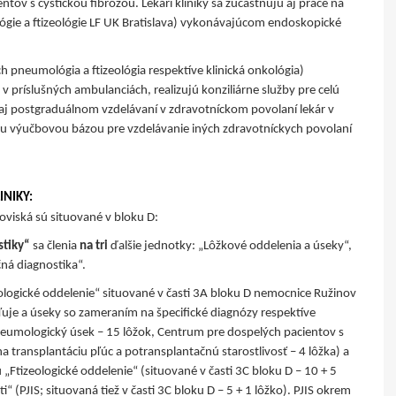
ntov s cystickou fibrózou. Lekári kliniky sa zúčastňujú aj práce na
gie a ftizeológie LF UK Bratislava) vykonávajúcom endoskopické
och pneumológia a ftizeológia respektíve klinická onkológia)
v príslušných ambulanciách, realizujú konziliárne služby pre celú
 aj postgraduálnom vzdelávaní v zdravotníckom povolaní lekár v
ou výučbovou bázou pre vzdelávanie iných zdravotníckych povolaní
INIKY:
viská sú situované v bloku D:
stiky“
sa členia
na tri
ďalšie jednotky: „Lôžkové oddelenia a úseky“,
ná diagnostika“.
ogické oddelenie“ situované v časti 3A bloku D nemocnice Ružinov
ľuje a úseky so zameraním na špecifické diagnózy respektíve
eumologický úsek – 15 lôžok, Centrum pre dospelých pacientov s
a transplantáciu pľúc a potransplantačnú starostlivosť – 4 lôžka) a
„Ftizeologické oddelenie“ (situované v časti 3C bloku D – 10 + 5
“ (PJIS; situovaná tiež v časti 3C bloku D – 5 + 1 lôžko). PJIS okrem