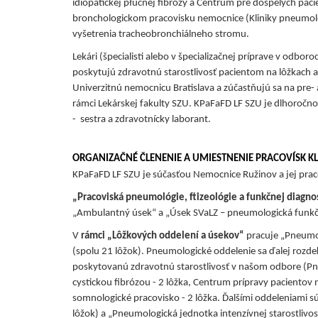
idiopatickej płucnej fibrózy a Centrum pre dospelých pacie
bronchologickom pracovisku nemocnice (Kliniky pneumoló
vyšetrenia tracheobronchiálneho stromu.
Lekári (špecialisti alebo v špecializačnej príprave v odbor
poskytujú zdravotnú starostlivosť pacientom na lôžkach a 
Univerzitnú nemocnicu Bratislava a zúčastňujú sa na pre-
rámci Lekárskej fakulty SZU. KPaFaFD LF SZU je dlhoročn
- sestra a zdravotnícky laborant.
ORGANIZAČNÉ ČLENENIE A UMIESTNENIE PRACOVÍSK KL
KPaFaFD LF SZU je súčasťou Nemocnice Ružinov a jej praco
„Pracoviská pneumológie, ftizeológie a funkčnej diagno
„Ambulantný úsek“ a „Úsek SVaLZ – pneumologická funkč
V
rámci „Lôžkových oddelení a úsekov“
pracuje „Pneumol
(spolu 21 lôžok). Pneumologické oddelenie sa ďalej rozde
poskytovanú zdravotnú starostlivosť v našom odbore (Pn
cystickou fibrózou - 2 lôžka, Centrum prípravy pacientov n
somnologické pracovisko - 2 lôžka. Ďalšími oddeleniami sú 
lôžok) a „Pneumologická jednotka intenzívnej starostlivosti