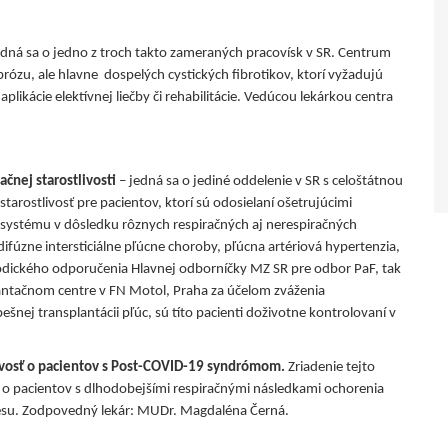
edná sa o jedno z troch takto zameraných pracovísk v SR. Centrum
brózu, ale hlavne dospelých cystických fibrotikov, ktorí vyžadujú
aplikácie elektívnej liečby či rehabilitácie. Vedúcou lekárkou centra
čnej starostlivosti
– jedná sa o jediné oddelenie v SR s celoštátnou
ostlivosť pre pacientov, ktorí sú odosielaní ošetrujúcimi
systému v dôsledku rôznych respiračných aj nerespiračných
ifúzne intersticiálne pľúcne choroby, pľúcna artériová hypertenzia,
Metodického odporučenia Hlavnej odborníčky MZ SR pre odbor PaF, tak
antačnom centre v FN Motol, Praha za účelom zváženia
pešnej transplantácii pľúc, sú títo pacienti doživotne kontrolovaní v
vosť o pacientov s Post-COVID-19
syndrómom.
Zriadenie tejto
i o pacientov s dlhodobejšími respiračnými následkami ochorenia
resu. Zodpovedný lekár: MUDr. Magdaléna Černá.