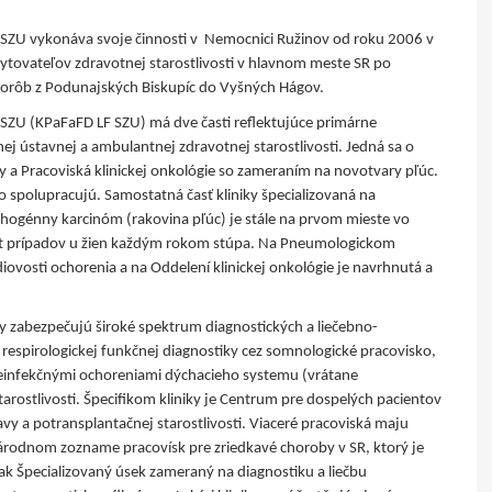
LF SZU vykonáva svoje činnosti v Nemocnici Ružinov od roku 2006 v
tovateľov zdravotnej starostlivosti v hlavnom meste SR po
horôb z Podunajských Biskupíc do Vyšných Hágov.
F SZU (KPaFaFD LF SZU) má dve časti reflektujúce primárne
nej ústavnej a ambulantnej zdravotnej starostlivosti. Jedná sa o
y a Pracoviská klinickej onkológie so zameraním na novotvary pľúc.
o spolupracujú. Samostatná časť kliniky špecializovaná na
chogénny karcinóm (rakovina pľúc) je stále na prvom mieste vo
et prípadov u žien každým rokom stúpa. Na Pneumologickom
diovosti ochorenia a na Oddelení klinickej onkológie je navrhnutá a
ky zabezpečujú široké spektrum diagnostických a liečebno-
respirologickej funkčnej diagnostiky cez somnologické pracovisko,
neinfekčnými ochoreniami dýchacieho systemu (vrátane
arostlivosti. Špecifikom kliniky je Centrum pre dospelých pacientov
vy a potransplantačnej starostlivosti. Viaceré pracoviská maju
árodnom zozname pracovísk pre zriedkavé choroby v SR, ktorý je
k Špecializovaný úsek zameraný na diagnostiku a liečbu