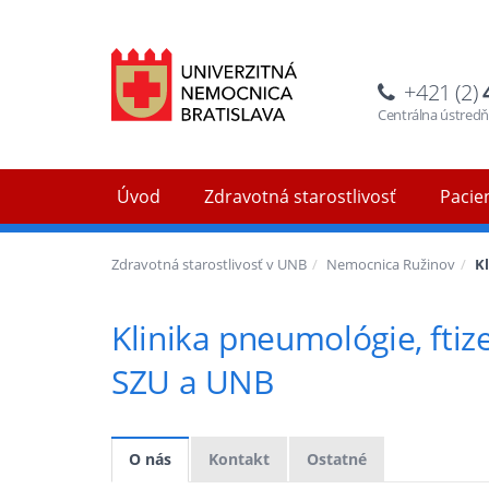
+421 (2)
Centrálna ústred
Úvod
Zdravotná starostlivosť
Pacien
Zdravotná starostlivosť v UNB
Nemocnica Ružinov
K
Klinika pneumológie, ftiz
SZU a UNB
O nás
Kontakt
Ostatné