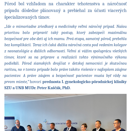
Pôrod bol vzhľadom na charakter tehotenstva a náročnosť
prípadu dôsledne plánovaný a prebiehal za účasti viacerých
špecializovaných tímov.
„Ide o mimoriadne zriedkavý a medicínsky veľmi náročný prípad. Našou
prioritou bolo pripraviť taký postup, ktorý zabezpečí maximálnu
bezpečnosť pre obe deti aj ich mamu. Prvá etapa, samotný pôrod, prebehla
bez komplikácií. Teraz ich čaká ďalšia náročná cesta pod vedením kolegov
z neonatológie a ďalších odborností. Veľmi si vážim spoluprácu všetkých
tímov, ktoré sa na príprave a realizácii tohto výnimočného výkonu
podieľali. Pôrod siamských dvojčiat v detskej nemocnici je skutočnou
raritou, no v tomto prípade bolo práve takéto riešenie v najlepšom záujme
pacientov. A práve záujem a bezpečnosť pacientov musia byť vždy na
prvom mieste,“
hovorí
prednosta I. gynekologicko-pôrodníckej kliniky
SZU a UNB MUDr. Peter Kaščák, PhD.