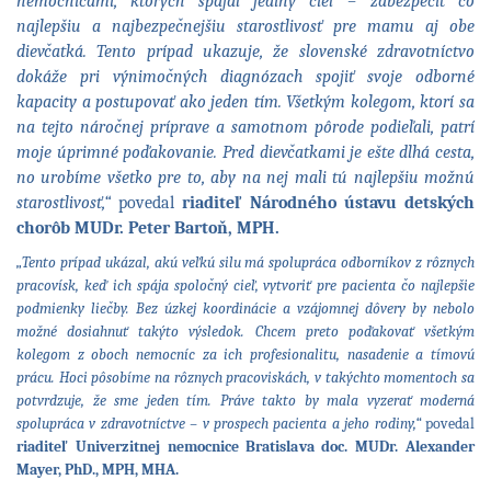
nemocnicami, ktorých spájal jediný cieľ – zabezpečiť čo
najlepšiu a najbezpečnejšiu starostlivosť pre mamu aj obe
dievčatká. Tento prípad ukazuje, že slovenské zdravotníctvo
dokáže pri výnimočných diagnózach spojiť svoje odborné
kapacity a postupovať ako jeden tím. Všetkým kolegom, ktorí sa
na tejto náročnej príprave a samotnom pôrode podieľali, patrí
moje úprimné poďakovanie. Pred dievčatkami je ešte dlhá cesta,
no urobíme všetko pre to, aby na nej mali tú najlepšiu možnú
starostlivosť,“
povedal
riaditeľ Národného ústavu detských
chorôb MUDr. Peter Bartoň, MPH.
.
„Tento prípad ukázal, akú veľkú silu má spolupráca odborníkov z rôznych
pracovísk, keď ich spája spoločný cieľ, vytvoriť pre pacienta čo najlepšie
podmienky liečby. Bez úzkej koordinácie a vzájomnej dôvery by nebolo
možné dosiahnuť takýto výsledok. Chcem preto poďakovať všetkým
kolegom z oboch nemocníc za ich profesionalitu, nasadenie a tímovú
prácu. Hoci pôsobíme na rôznych pracoviskách, v takýchto momentoch sa
potvrdzuje, že sme jeden tím. Práve takto by mala vyzerať moderná
spolupráca v zdravotníctve – v prospech pacienta a jeho rodiny,“
povedal
riaditeľ Univerzitnej nemocnice Bratislava doc. MUDr. Alexander
Mayer, PhD., MPH, MHA.