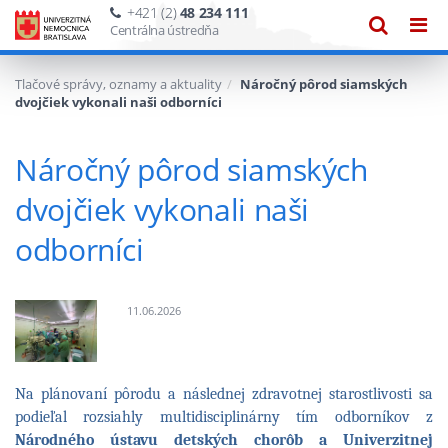
+421 (2)
48 234 111
Zobraze
Zob
Centrálna ústredňa
vyhľadáv
navi
Tlačové správy, oznamy a aktuality
Náročný pôrod siamských
dvojčiek vykonali naši odborníci
Náročný pôrod siamských
dvojčiek vykonali naši
odborníci
11.06.2026
Obrázok
ku
Na plánovaní pôrodu a následnej zdravotnej starostlivosti sa
správe:
podieľal rozsiahly multidisciplinárny tím odborníkov z
Náročný
Národného ústavu detských chorôb a Univerzitnej