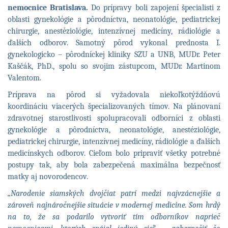
pôrod
nemocnice Bratislava.
Do prípravy boli zapojení špecialisti z
siamských
oblasti gynekológie a pôrodníctva, neonatológie, pediatrickej
dvojčiek
chirurgie, anestéziológie, intenzívnej medicíny, rádiológie a
vykonali
naši
ďalších odborov. Samotný pôrod vykonal prednosta I.
odborníci
gynekologicko – pôrodníckej kliniky SZU a UNB, MUDr. Peter
Kaščák, PhD., spolu so svojim zástupcom, MUDr. Martinom
Valentom.
Príprava na pôrod si vyžadovala niekoľkotýždňovú
koordináciu viacerých špecializovaných tímov. Na plánovaní
zdravotnej starostlivosti spolupracovali odborníci z oblasti
gynekológie a pôrodníctva, neonatológie, anestéziológie,
pediatrickej chirurgie, intenzívnej medicíny, rádiológie a ďalších
medicínskych odborov. Cieľom bolo pripraviť všetky potrebné
postupy tak, aby bola zabezpečená maximálna bezpečnosť
matky aj novorodencov.
„Narodenie siamských dvojčiat patrí medzi najvzácnejšie a
zároveň najnáročnejšie situácie v modernej medicíne. Som hrdý
na to, že sa podarilo vytvoriť tím odborníkov naprieč