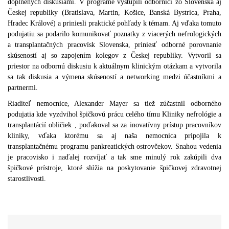
doplnených diskusiami. V programe vystúpili odborníci zo Slovenska aj
Českej republiky (Bratislava, Martin, Košice, Banská Bystrica, Praha,
Hradec Králové) a priniesli praktické pohľady k témam. Aj vďaka tomuto
podujatiu sa podarilo komunikovať poznatky z viacerých nefrologických
a transplantačných pracovísk Slovenska, priniesť odborné porovnanie
skúseností aj so zapojením kolegov z Českej republiky. Vytvoril sa
priestor na odbornú diskusiu k aktuálnym klinickým otázkam a vytvorila
sa tak diskusia a výmena skúseností a networking medzi účastníkmi a
partnermi.
Riaditeľ nemocnice, Alexander Mayer sa tiež zúčastnil odborného
podujatia kde vyzdvihol špičkovú prácu celého tímu Kliniky nefrológie a
transplantácií obličiek , poďakoval sa za inovatívny prístup pracovníkov
kliniky, vďaka ktorému sa aj naša nemocnica pripojila k
transplantačnému programu pankreatických ostrovčekov. Snahou vedenia
je pracovisko i naďalej rozvíjať a tak sme minulý rok zakúpili dva
špičkové prístroje, ktoré slúžia na poskytovanie špičkovej zdravotnej
starostlivosti.