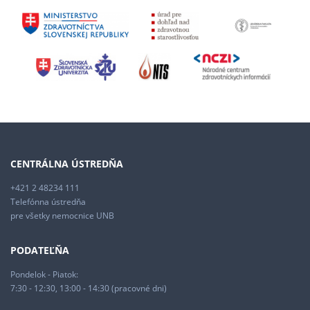
CENTRÁLNA ÚSTREDŇA
+421 2 48234 111
Telefónna ústredňa
pre všetky nemocnice UNB
PODATEĽŇA
Pondelok - Piatok:
7:30 - 12:30, 13:00 - 14:30 (pracovné dni)