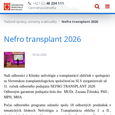
+421 (2)
48 234 111
Zobraze
Zob
Centrálna ústredňa
vyhľadáv
navi
Tlačové správy, oznamy a aktuality
Nefro transplant 2026
Nefro transplant 2026
05.02.2026
Obrázok
ku
Naši odborníci z Kliniky nefrológie a transplantácií obličiek v spolupráci
správe:
so Slovenskou transplantologickou spoločnosťou SLS zorganizovali už
Nefro
11. ročník odborného podujatia NEFRO TRANSPLANT 2026.
transplant
Odborným garantom podujatia bola doc. MUDr. Zuzana Žilinská, PhD.,
2026
MPH, MHA.
Počas odborného programu odznelo spolu 18 odborných prednášok v
tematických blokoch Nefrológia a Transplantácia obličky I. a II.,