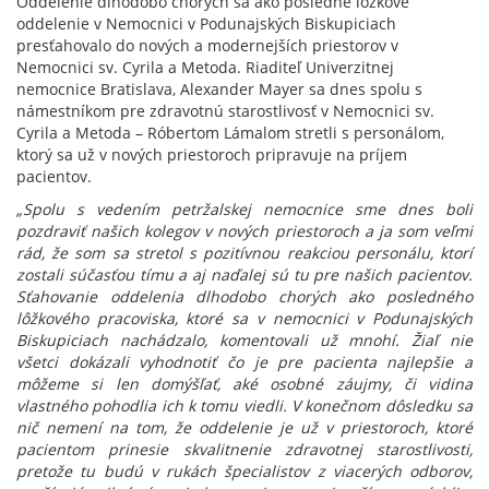
ku
Oddelenie dlhodobo chorých sa ako posledné lôžkové
správe:
oddelenie v Nemocnici v Podunajských Biskupiciach
Oddelenie
presťahovalo do nových a modernejších priestorov v
dlhodobo
Nemocnici sv. Cyrila a Metoda. Riaditeľ Univerzitnej
chorých
nemocnice Bratislava, Alexander Mayer sa dnes spolu s
sa
námestníkom pre zdravotnú starostlivosť v Nemocnici sv.
z
Cyrila a Metoda – Róbertom Lámalom stretli s personálom,
Podunajských
ktorý sa už v nových priestoroch pripravuje na príjem
Biskupíc
pacientov.
presťahovalo
„Spolu s vedením petržalskej nemocnice sme dnes boli
do
pozdraviť našich kolegov v nových priestoroch a ja som veľmi
modernejších
rád, že som sa stretol s pozitívnou reakciou personálu, ktorí
priestorov
zostali súčasťou tímu a aj naďalej sú tu pre našich pacientov.
Sťahovanie oddelenia dlhodobo chorých ako posledného
lôžkového pracoviska, ktoré sa v nemocnici v Podunajských
Biskupiciach nachádzalo, komentovali už mnohí. Žiaľ nie
všetci dokázali vyhodnotiť čo je pre pacienta najlepšie a
môžeme si len domýšľať, aké osobné záujmy, či vidina
vlastného pohodlia ich k tomu viedli. V konečnom dôsledku sa
nič nemení na tom, že oddelenie je už v priestoroch, ktoré
pacientom prinesie skvalitnenie zdravotnej starostlivosti,
pretože tu budú v rukách špecialistov z viacerých odborov,