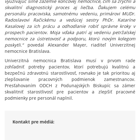
využívajúc silné zázemie koncovej nemocnice, čím sa zrýchli a
skvalitní diagnostický proces aj liečba. Ďakujem celému
personálu pracoviska, samotnému vedeniu, primárovi MUDr.
Radoslavovi Račickému a vedúcej sestry PhDr. Kataríne
Kasalovej za ich prácu a odhodlanie robiť správne kroky v
prospech pacientov. Moja vďaka patrí aj vedeniu petržalskej
nemocnice za ústretovosť a podporu, ktorú novým kolegom
poskytli.“
povedal Alexander Mayer, riaditeľ Univerzitnej
nemocnice Bratislava.
Univerzitná nemocnica Bratislava musí v prvom rade
zohľadniť potreby pacientov, ktorí potrebujú kvalitnú a
bezpečnú zdravotnú starostlivosť, rovnako je tak prioritou aj
zlepšovanie pracovných podmienok zamestnancov.
Presťahovaním ODCH z Podunajských Biskupíc sa zámer
skvalitniť starostlivosť pre pacientov a zlepšiť pracovné
podmienky pre personál naplnil.
Kontakt pre médiá: