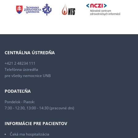
CENTRÁLNA ÚSTREDŇA
+421 2 48234 111
Telefónna ústredňa
pre všetky nemocnice UNB
PODATEĽŇA
Pondelok - Piatok:
7:30 - 12:30, 13:00 - 14:30 (pracovné dni)
INFORMÁCIE PRE PACIENTOV
Čaká ma hospitalizácia