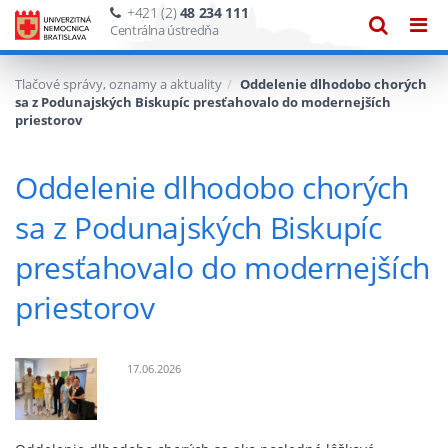
+421 (2)
48 234 111
Zobraze
Zob
Centrálna ústredňa
vyhľadáv
navi
Tlačové správy, oznamy a aktuality
Oddelenie dlhodobo chorých
sa z Podunajských Biskupíc presťahovalo do modernejších
priestorov
Oddelenie dlhodobo chorých
sa z Podunajských Biskupíc
presťahovalo do modernejších
priestorov
17.06.2026
Obrázok