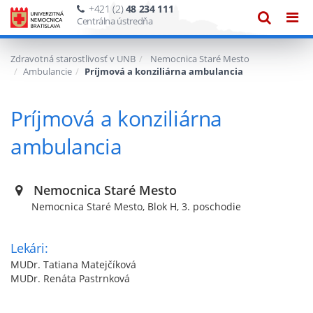
+421 (2)
48 234 111
Zobraze
Zob
Centrálna ústredňa
vyhľadáv
navi
Zdravotná starostlivosť v UNB
Nemocnica Staré Mesto
Ambulancie
Príjmová a konziliárna ambulancia
Príjmová a konziliárna
ambulancia
Nemocnica Staré Mesto
Nemocnica Staré Mesto, Blok H, 3. poschodie
Lekári:
MUDr. Tatiana Matejčíková
MUDr. Renáta Pastrnková