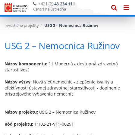
+421 (2)
48 234 111
Zobraze
Zob
Centrálna ústredňa
vyhľadáv
navi
Investičné projekty
USG 2 – Nemocnica Ružinov
USG 2 – Nemocnica Ružinov
Názov komponentu:
11 Moderná a dostupná zdravotná
starostlivosť
Názov výzvy:
Nová sieť nemocníc - zlepšenie kvality a
efektívnosti ústavnej zdravotnej starostlivosti - doplnenie
prístrojového vybavenia nemocníc
Názov projektu:
USG 2 – Nemocnica Ružinov
Kód projektu:
11I02-21-V11-00291