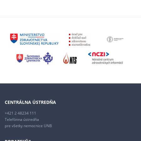
CENTRÁLNA ÚSTREDŇA
+421 2 48234 111
Telefónna ústredňa
pre všetky nemocnice UNB