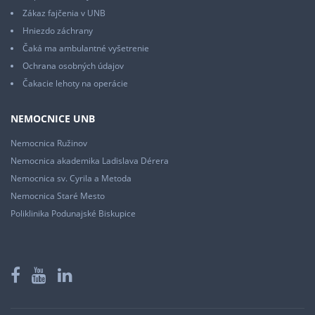
Zákaz fajčenia v UNB
Hniezdo záchrany
Čaká ma ambulantné vyšetrenie
Ochrana osobných údajov
Čakacie lehoty na operácie
NEMOCNICE UNB
Nemocnica Ružinov
Nemocnica akademika Ladislava Dérera
Nemocnica sv. Cyrila a Metoda
Nemocnica Staré Mesto
Poliklinika Podunajské Biskupice
Facebook
YouTube
LinkedIn