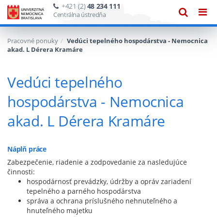
+421 (2)
48 234 111
Zobraze
Zob
Centrálna ústredňa
vyhľadáv
navi
Pracovné ponuky
Vedúci tepelného hospodárstva - Nemocnica
akad. L Dérera Kramáre
Vedúci tepelného
hospodárstva - Nemocnica
akad. L Dérera Kramáre
Náplň práce
Zabezpečenie, riadenie a zodpovedanie za nasledujúce
činnosti:
hospodárnosť prevádzky, údržby a opráv zariadení
tepelného a parného hospodárstva
správa a ochrana príslušného nehnuteľného a
hnuteľného majetku