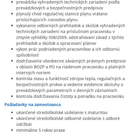
prevádzka vyhradených technických zariadení podľa
prevádzkových a bezpečnostných predpisov
plynulý chod regulačnej stanice plynu vrátane
prislúchajúcich rozvodov plynu
vykonanie odborných prehliadok a skúšok vyhradených
technických zariadení na príslušnom pracovisku v
zmysle vyhlášky 508/2009, odstraňovaní závad z týchto
prehliadok a skúšok a spracovaní plánov
výkon prác podriadených pracovníkov a ich odbornú
spôsobilosť
dodržiavanie všeobecne záväzných právnych predpisov
v oblasti BOZP a PO na riadenom pracovisku a platných
interných noriem
kontrola stavu a funkčnosť zdrojov tepla, regulačných a
bezpečnostných prvkov a vedenie evidencie obsluhy o
prevádzkových parametroch v denných záznamoch
kontrola dodržiavania čistoty a poriadku na pracovisku
Požiadavky na zamestnanca
ukončené stredoškolské vzdelanie s maturitou
ukončené stredoškolské odborné vzdelanie s odbore
údržbár
minimálne 5 rokov praxe