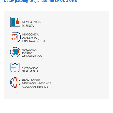
Ústav patologickej anatómie LF UK a UNB