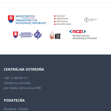
CENTRÁLNA ÚSTREDŇA
+421 2 48234 111
Telefónna ústredňa
pre všetky nemocnice UNB
PODATEĽŇA
Pondelok - Piatok: