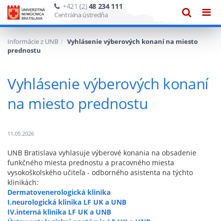
+421 (2)
48 234 111
Zobraze
Zob
Centrálna ústredňa
vyhľadáv
navi
Informácie z UNB
Vyhlásenie výberových konaní na miesto
prednostu
Vyhlásenie výberových konaní
na miesto prednostu
11.05.2026
UNB Bratislava vyhlasuje výberové konania na obsadenie
funkčného miesta prednostu a pracovného miesta
vysokoškolského učiteľa - odborného asistenta na týchto
klinikách:
Dermatovenerologická klinika
I.neurologická klinika LF UK a UNB
IV.interná klinika LF UK a UNB