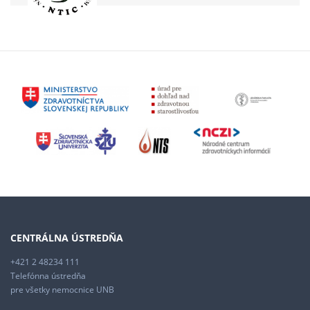
CENTRÁLNA ÚSTREDŇA
+421 2 48234 111
Telefónna ústredňa
pre všetky nemocnice UNB