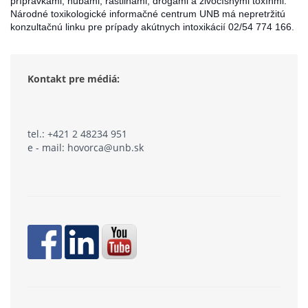
prípravkami, hubami, rastlinami, drogami a živočíšnymi toxínmi.
Národné toxikologické informačné centrum UNB má nepretržitú
konzultačnú linku pre prípady akútnych intoxikácií 02/54 774 166.
Kontakt pre médiá:
tel.: +421 2 48234 951
e - mail: hovorca@unb.sk