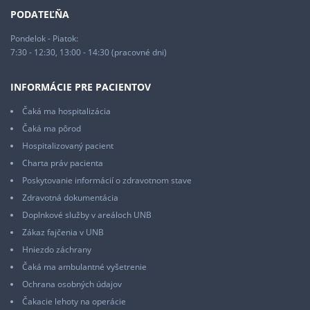
PODATEĽŇA
Pondelok - Piatok:
7:30 - 12:30, 13:00 - 14:30 (pracovné dni)
INFORMÁCIE PRE PACIENTOV
Čaká ma hospitalizácia
Čaká ma pôrod
Hospitalizovaný pacient
Charta práv pacienta
Poskytovanie informácií o zdravotnom stave
Zdravotná dokumentácia
Doplnkové služby v areáloch UNB
Zákaz fajčenia v UNB
Hniezdo záchrany
Čaká ma ambulantné vyšetrenie
Ochrana osobných údajov
Čakacie lehoty na operácie