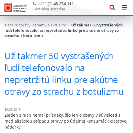
+421 (2)
48 234 111
Zobraze
Zob
Centrálna ústredňa
vyhľadáv
navi
Tlačové správy, oznamy a aktuality
Už takmer 50 vystrašených
ľudí telefonovalo na nepretržitú linku pre akútne otravy zo
strachu z botulizmu
Už takmer 50 vystrašených
ľudí telefonovalo na
nepretržitú linku pre akútne
otravy zo strachu z botulizmu
19.08.2015
Žiaden z nich nemal príznaky, šlo len o obavy v súvislosti s
medializáciou prípadu otravy po údajnej konzumácii cícerovej
nátierky.