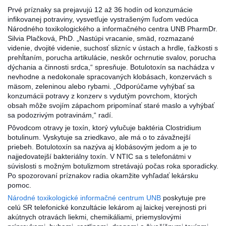
Prvé príznaky sa prejavujú 12 až 36 hodín od konzumácie
infikovanej potraviny, vysvetľuje vystrašeným ľuďom vedúca
Národného toxikologického a informačného centra UNB PharmDr.
Silvia Plačková, PhD. „Nastúpi vracanie, smäd, rozmazané
videnie, d
vojité videnie, suchosť slizníc v ústach a hrdle, ťažkosti s
prehĺtaním, porucha artikulácie, neskôr ochrnutie svalov, porucha
dýchania a činnosti srdca,“ spresňuje. Botulotoxín sa nachádza v
nevhodne a nedokonale spracovaných klobásach, konzervách s
mäsom, zeleninou alebo rybami. „Odporúčame vyhýbať sa
konzumácii potravy z konzerv s vydutým povrchom, ktorých
obsah môže svojím zápachom pripomínať staré maslo a vyhýbať
sa podozrivým potravinám,“ radí.
Pôvodcom otravy je toxín, ktorý vylučuje baktéria Clostridium
botulinum. Vyskytuje sa zriedkavo, ale má o to závažnejší
priebeh. Botulotoxín sa nazýva aj klobásovým jedom a je to
najjedovatejší bakteriálny toxín. V NTIC sa s telefonátmi v
súvislosti s možným botulizmom stretávajú počas roka sporadicky.
Po spozorovaní príznakov radia okamžite vyhľadať lekársku
pomoc.
Národné toxikologické informačné centrum UNB
poskytuje pre
celú SR telefonické konzultácie lekárom aj laickej verejnosti pri
akútnych otravách liekmi, chemikáliami, priemyslovými