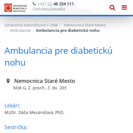
+421 (2)
48 234 111
Zobraze
Zob
Centrálna ústredňa
vyhľadáv
navi
Zdravotná starostlivosť v UNB
Nemocnica Staré Mesto
Ambulancie
Ambulancia pre diabetickú nohu
Ambulancia pre diabetickú
nohu
Nemocnica Staré Mesto
blok G, 2. posch., č. dv. 203
Lekári:
MUDr. Dáša Mesárošová, PhD.
Sestrička: