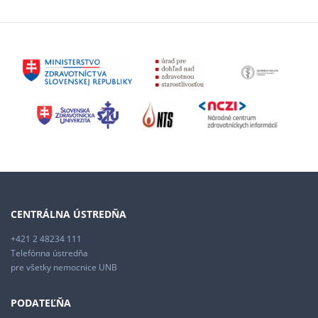
CENTRÁLNA ÚSTREDŇA
+421 2 48234 111
Telefónna ústredňa
pre všetky nemocnice UNB
PODATEĽŇA