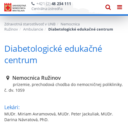
+421 (2)
48 234 111
Zobraze
Zob
Centrálna ústredňa
vyhľadáv
navi
Zdravotná starostlivosť v UNB
Nemocnica
Ružinov
Ambulancie
Diabetologické edukačné centrum
Diabetologické edukačné
centrum
Nemocnica Ružinov
prízemie, prechodová chodba do nemocničnej polikliniky,
č. dv. 1059
Lekári:
MUDr. Miriam Avramovová, MUDr. Peter Jackuliak, MUDr.
Darina Návratová, PhD.