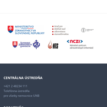
CENTRÁLNA ÚSTREDŇA
+421 2 48234 111
Telefónna ústredňa
pre všetky nemocnice UNB