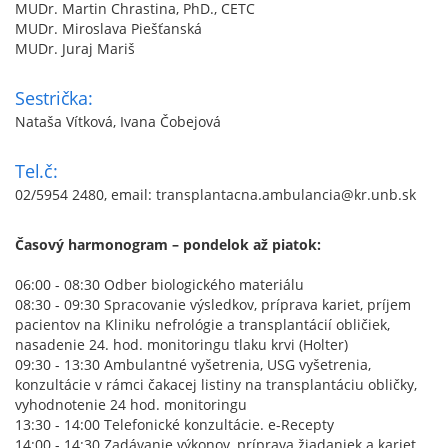
MUDr. Martin Chrastina, PhD., CETC
MUDr. Miroslava Piešťanská
MUDr. Juraj Mariš
Sestrička:
Nataša Vítková, Ivana Čobejová
Tel.č:
02/5954 2480, email: transplantacna.ambulancia@kr.unb.sk
Časový harmonogram – pondelok až piatok:
06:00 - 08:30 Odber biologického materiálu
08:30 - 09:30 Spracovanie výsledkov, príprava kariet, príjem
pacientov na Kliniku nefrológie a transplantácií obličiek,
nasadenie 24. hod. monitoringu tlaku krvi (Holter)
09:30 - 13:30 Ambulantné vyšetrenia, USG vyšetrenia,
konzultácie v rámci čakacej listiny na transplantáciu obličky,
vyhodnotenie 24 hod. monitoringu
13:30 - 14:00 Telefonické konzultácie. e-Recepty
14:00 - 14:30 Zadávanie výkonov, príprava žiadaniek a kariet