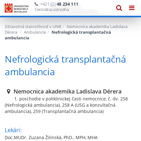
+421 (2)
48 234 111
Zobraze
Zob
Centrálna ústredňa
vyhľadáv
navi
Zdravotná starostlivosť v UNB
Nemocnica akademika Ladislava
Dérera
Ambulancie
Nefrologická transplantačná
ambulancia
Nefrologická transplantačná
ambulancia
Nemocnica akademika Ladislava Dérera
1. poschodie v poliklinickej časti nemocnice, č. dv. 258
(Nefrologická ambulancia), 258 A (USG a konzultačná
ambulancia), 259 (Transplantačná ambulancia)
Lekári:
Doc.MUDr. Zuzana Žilinská, PhD., MPH, MHA