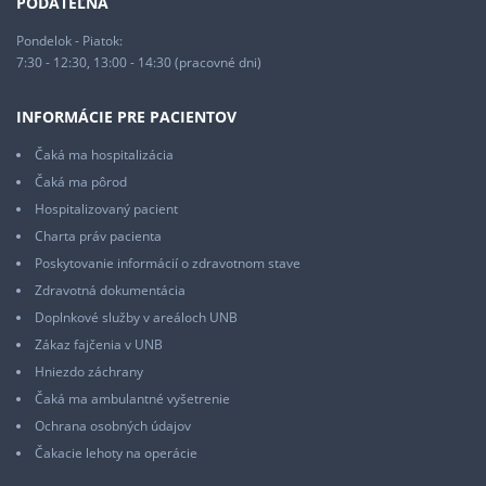
PODATEĽŇA
Pondelok - Piatok:
7:30 - 12:30, 13:00 - 14:30 (pracovné dni)
INFORMÁCIE PRE PACIENTOV
Čaká ma hospitalizácia
Čaká ma pôrod
Hospitalizovaný pacient
Charta práv pacienta
Poskytovanie informácií o zdravotnom stave
Zdravotná dokumentácia
Doplnkové služby v areáloch UNB
Zákaz fajčenia v UNB
Hniezdo záchrany
Čaká ma ambulantné vyšetrenie
Ochrana osobných údajov
Čakacie lehoty na operácie