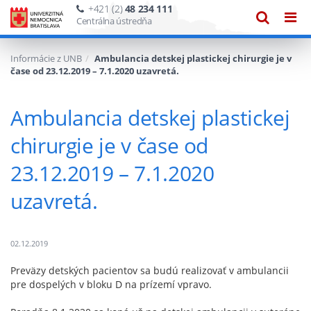
+421 (2)
48 234 111
Zobraze
Zob
Centrálna ústredňa
vyhľadáv
navi
Informácie z UNB
Ambulancia detskej plastickej chirurgie je v
čase od 23.12.2019 – 7.1.2020 uzavretá.
Ambulancia detskej plastickej
chirurgie je v čase od
23.12.2019 – 7.1.2020
uzavretá.
02.12.2019
Preväzy detských pacientov sa budú realizovať v ambulancii
pre dospelých v bloku D na prízemí vpravo.