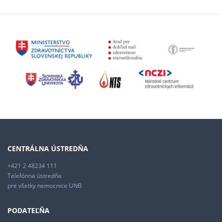
CENTRÁLNA ÚSTREDŇA
+421 2 48234 111
Telefónna ústredňa
pre všetky nemocnice UNB
PODATEĽŇA