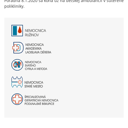
Poradňa 8.1.2020 sa koná už na detskej ambulancii v suteréne
polikliniky.