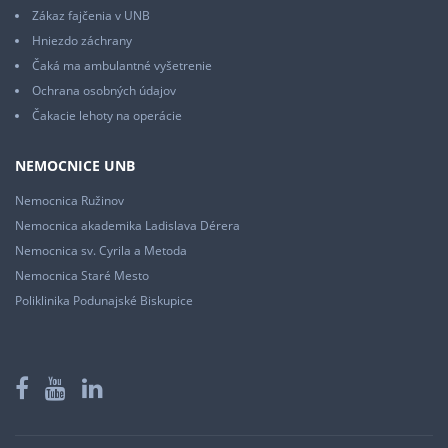
Zákaz fajčenia v UNB
Hniezdo záchrany
Čaká ma ambulantné vyšetrenie
Ochrana osobných údajov
Čakacie lehoty na operácie
NEMOCNICE UNB
Nemocnica Ružinov
Nemocnica akademika Ladislava Dérera
Nemocnica sv. Cyrila a Metoda
Nemocnica Staré Mesto
Poliklinika Podunajské Biskupice
Facebook
YouTube
LinkedIn