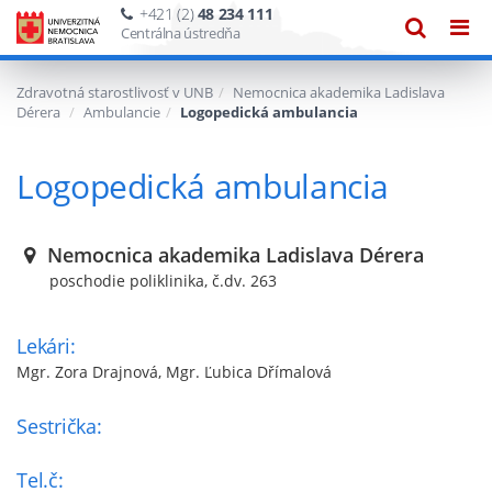
+421 (2)
48 234 111
Zobraze
Zob
Centrálna ústredňa
vyhľadáv
navi
Zdravotná starostlivosť v UNB
Nemocnica akademika Ladislava
Dérera
Ambulancie
Logopedická ambulancia
Logopedická ambulancia
Nemocnica akademika Ladislava Dérera
poschodie poliklinika, č.dv. 263
Lekári:
Mgr. Zora Drajnová, Mgr. Ľubica Dřímalová
Sestrička:
Tel.č: