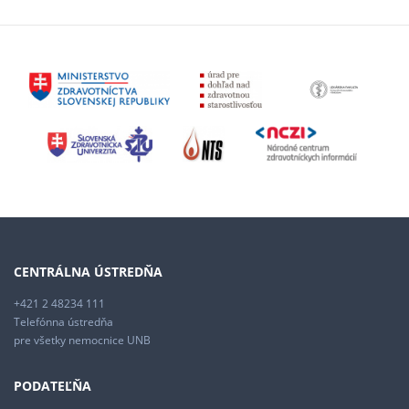
CENTRÁLNA ÚSTREDŇA
+421 2 48234 111
Telefónna ústredňa
pre všetky nemocnice UNB
PODATEĽŇA