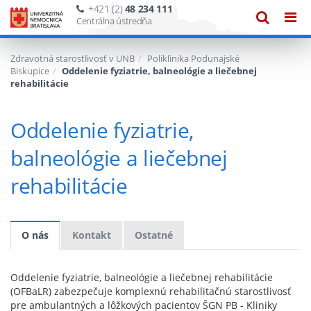
+421 (2)
48 234 111
Zobraze
Zob
Centrálna ústredňa
vyhľadáv
navi
Zdravotná starostlivosť v UNB
Poliklinika Podunajské
Biskupice
Oddelenie fyziatrie, balneológie a liečebnej
rehabilitácie
Oddelenie fyziatrie,
balneológie a liečebnej
rehabilitácie
O nás
Kontakt
Ostatné
Oddelenie fyziatrie, balneológie a liečebnej rehabilitácie
(OFBaLR) zabezpečuje komplexnú rehabilitačnú starostlivosť
pre ambulantných a lôžkových pacientov ŠGN PB - Kliniky