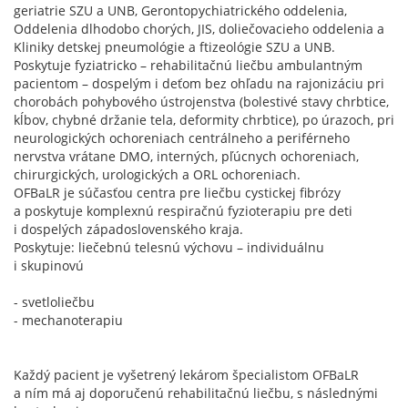
geriatrie SZU a UNB, Gerontopychiatrického oddelenia,
Oddelenia dlhodobo chorých, JIS, doliečovacieho oddelenia a
Kliniky detskej pneumológie a ftizeológie SZU a UNB.
Poskytuje fyziatricko – rehabilitačnú liečbu ambulantným
pacientom – dospelým i deťom bez ohľadu na rajonizáciu pri
chorobách pohybového ústrojenstva (bolestivé stavy chrbtice,
kĺbov, chybné držanie tela, deformity chrbtice), po úrazoch, pri
neurologických ochoreniach centrálneho a periférneho
nervstva vrátane DMO, interných, pľúcnych ochoreniach,
chirurgických, urologických a ORL ochoreniach.
OFBaLR je súčasťou centra pre liečbu cystickej fibrózy
a poskytuje komplexnú respiračnú fyzioterapiu pre deti
i dospelých západoslovenského kraja.
Poskytuje: liečebnú telesnú výchovu – individuálnu
i skupinovú
- svetloliečbu
- mechanoterapiu
Každý pacient je vyšetrený lekárom špecialistom OFBaLR
a ním má aj doporučenú rehabilitačnú liečbu, s následnými