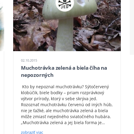
02.10.2015
Muchotrávka zelená a biela číha na
nepozorných
Kto by nepoznal muchotrávku? Sýtočervený
klobúčik, biele bodky – priam rozprávkový
výtvor prírody, ktorý v sebe skrýva jed.
Rozoznať muchotrávku červenú od iných húb,
nie je ťažké, ale muchotrávka zelená a biela
môže zmiasť nejedného sviatočného hubára.
„Muchotrávka zelená a jej biela forma je…
zobraziť viac