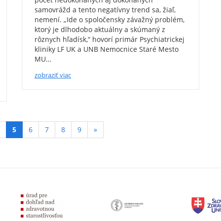
samovrážd a tento negatívny trend sa, žiaľ,
nemení. „Ide o spoločensky závažný problém,
ktorý je dlhodobo aktuálny a skúmaný z
rôznych hľadísk,“ hovorí primár Psychiatrickej
kliniky LF UK a UNB Nemocnice Staré Mesto
MU…
zobraziť viac
(aktívna
5
6
7
8
9
»
podstránka)