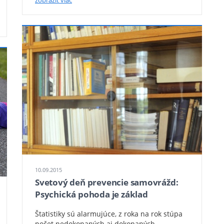
10.09.2015
Svetový deň prevencie samovrážd:
Psychická pohoda je základ
Štatistiky sú alarmujúce, z roka na rok stúpa
počet nedokonaných aj dokonaných