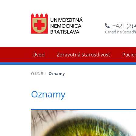
+421 (2)
Centrálna ústred
Úvod
Zdravotná starostlivosť
Pacien
O UNB
Oznamy
Oznamy