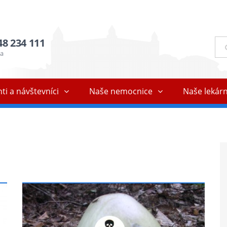
48 234 111
Ful
vyh
ňa
ti a návštevníci
Naše nemocnice
Naše lekár