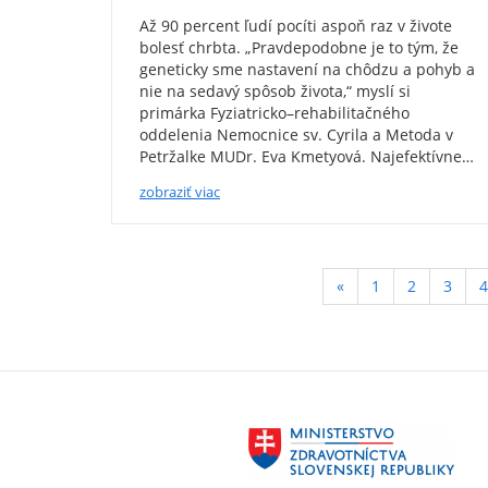
Až 90 percent ľudí pocíti aspoň raz v živote
bolesť chrbta. „Pravdepodobne je to tým, že
geneticky sme nastavení na chôdzu a pohyb a
nie na sedavý spôsob života,“ myslí si
primárka Fyziatricko–rehabilitačného
oddelenia Nemocnice sv. Cyrila a Metoda v
Petržalke MUDr. Eva Kmetyová. Najefektívne…
zobraziť viac
«
1
2
3
4