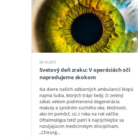
08.10.2015
Svetový deň zraku: V operáciách očí
napredujeme skokom
Na dvere našich odborných ambulancií klopú
najmä ľudia, ktorých trápi šedý, či zelený
zákal, vekom podmienená degenerácia
makuly a syndróm suchého oka. Možnosti,
ako im pomôcť, sú z roka na rok väčšie.
Oftalmológia totiž patrí k najrýchlejšie sa
rozvíjajúcim medicínskym disciplínam.
„Chirurg…