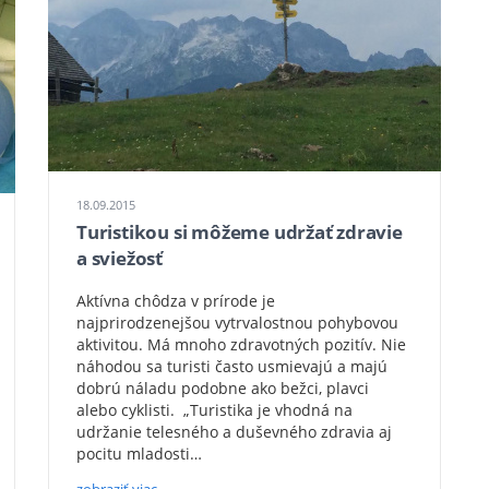
18.09.2015
Turistikou si môžeme udržať zdravie
a sviežosť
Aktívna chôdza v prírode je
najprirodzenejšou vytrvalostnou pohybovou
aktivitou. Má mnoho zdravotných pozitív. Nie
náhodou sa turisti často usmievajú a majú
dobrú náladu podobne ako bežci, plavci
alebo cyklisti. „Turistika je vhodná na
udržanie telesného a duševného zdravia aj
pocitu mladosti…
zobraziť viac