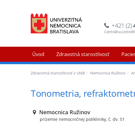
+421 (2)
Centrálna ústred
Úvod
Zdravotná starostlivosť
Pacien
Zdravotná starostlivosť v UNB
Nemocnica Ružinov
A
Tonometria, refraktometr
Nemocnica Ružinov
prízemie nemocničnej polikliniky, č. dv. 51