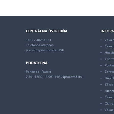
CENTRÁLNA ÚSTREDŇA
INFORM
+421 2 48234 111
Čaká m
Telefónna ústredňa
Čaká 
pre všetky nemocnice UNB
Hospit
Charta
PODATEĽŇA
Poskyt
Pondelok - Piatok:
Zdrav
7:30 - 12:30, 13:00 - 14:30 (pracovné dni)
Doplnk
Zákaz 
Hniez
Čaká 
Ochra
Čakaci