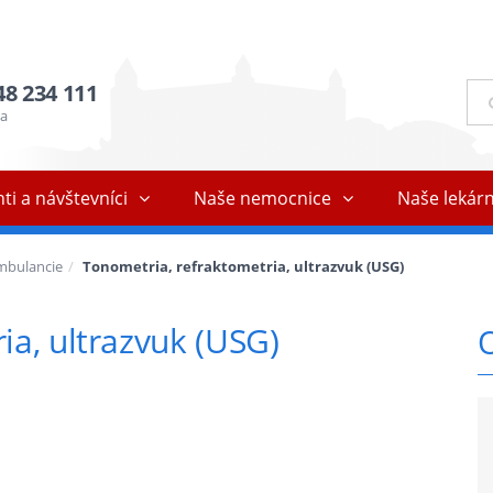
48 234 111
Ful
vyh
ňa
ti a návštevníci
Naše nemocnice
Naše lekár
mbulancie
Tonometria, refraktometria, ultrazvuk (USG)
ia, ultrazvuk (USG)