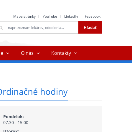
Mapa stránky
YouTube
LinkedIn
Facebook
ltextové
Hľadať
ľadávanie
ne
O nás
Kontakty
Ordinačné hodiny
Pondelok:
07:30 - 15:00
Utorok: