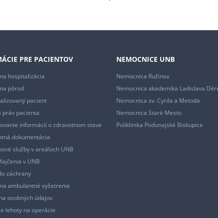
ÁCIE PRE PACIENTOV
NEMOCNICE UNB
a hospitalizácia
Nemocnica Ružinov
ma pôrod
Nemocnica akademika Ladislava Dér
alizovaný pacient
Nemocnica sv. Cyrila a Metoda
 práv pacienta
Nemocnica Staré Mesto
ovanie informácií o zdravotnom stave
Poliklinika Podunajské Biskupice
otná dokumentácia
ové služby v areáloch UNB
fajčenia v UNB
do záchrany
ma ambulantné vyšetrenie
na osobných údajov
e lehoty na operácie