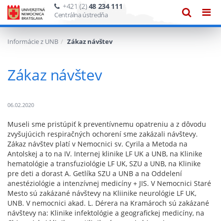
+421 (2)
48 234 111
Zobraze
Zob
Centrálna ústredňa
vyhľadáv
navi
Informácie z UNB
Zákaz návštev
Zákaz návštev
06.02.2020
Museli sme pristúpiť k preventívnemu opatreniu a z dôvodu
zvyšujúcich respiračných ochorení sme zakázali návštevy.
Zákaz návštev platí v Nemocnici sv. Cyrila a Metoda na
Antolskej a to na IV. Internej klinike LF UK a UNB, na Klinike
hematológie a transfuziológie LF UK, SZU a UNB, na Klinike
pre deti a dorast A. Getlíka SZU a UNB a na Oddelení
anestéziológie a intenzívnej medicíny + JIS. V Nemocnici Staré
Mesto sú zakázané návštevy na Kliinike neurológie LF UK,
UNB. V nemocnici akad. L. Dérera na Kramároch sú zakázané
návštevy na: Klinike infektológie a geografickej medicíny, na