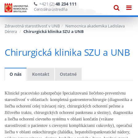
+421 (2)
48 234 111
Zobraze
Zob
Centrálna ústredňa
vyhľadáv
navi
Zdravotná starostlivosť v UNB
Nemocnica akademika Ladislava
Dérera
Chirurgická klinika SZU a UNB
Chirurgická klinika SZU a UNB
O nás
Kontakt
Ostatné
Klinické pracovisko zabezpečuje špecializovanú liečebno-preventívnu
starostlivosť v oblastiach: kompletná gastroenterochirurgie (diagnostika a
liečba ochorení celej tráviacej rúry, chirurgických ochorení pečene a
žlčového traktu, chirurgických ochorení pankreasu a sleziny), diagnostika
a liečba ochorení cievneho systému v oblasti končatín (vrátane
starostlivosti o pacientov s cievnymi komplikáciami cukrovky), operačná
liečba v oblasti onkochirurgie (žalúdka, hepatobiliopankreatické nádory,