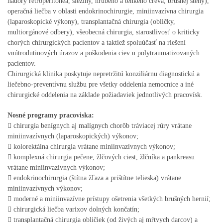
nádory retroperitonea, sleziny, hrubého a tenkého čreva, brušnej steny),
operačná liečba v oblasti endokrinochirurgie, miniinvazívna chirurgia
(laparoskopické výkony), transplantačná chirurgia (obličky,
multiorgánové odbery), všeobecná chirurgia, starostlivosť o kriticky
chorých chirurgických pacientov a taktiež spoluúčasť na riešení
vnútrodutinových úrazov a poškodenia ciev u polytraumatizovaných
pacientov.
Chirurgická klinika poskytuje nepretržitú konziliárnu diagnostickú a
liečebno-preventívnu službu pre všetky oddelenia nemocnice a iné
chirurgické oddelenia na základe požiadaviek jednotlivých pracovísk.
Nosné programy pracoviska:
 chirurgia benígnych aj malígnych chorôb tráviacej rúry vrátane
miniinvazívnych (laparoskopických) výkonov;
 kolorektálna chirurgia vrátane miniinvazívnych výkonov;
 komplexná chirurgia pečene, žlčových ciest, žlčníka a pankreasu
vrátane miniinvazívnych výkonov;
 endokrinochirurgia (štítna žľaza a prištítne telieska) vrátane
miniinvazívnych výkonov;
 moderné a miniinvazívne prístupy ošetrenia všetkých brušných hernií;
 chirurgická liečba varixov dolných končatín;
 transplantačná chirurgia obličiek (od živých aj mŕtvych darcov) a