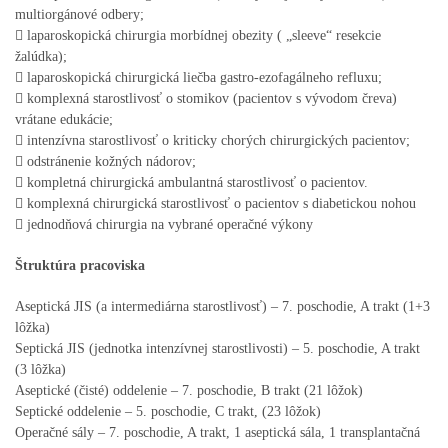
multiorgánové odbery;
 laparoskopická chirurgia morbídnej obezity ( „sleeve“ resekcie
žalúdka);
 laparoskopická chirurgická liečba gastro-ezofagálneho refluxu;
 komplexná starostlivosť o stomikov (pacientov s vývodom čreva)
vrátane edukácie;
 intenzívna starostlivosť o kriticky chorých chirurgických pacientov;
 odstránenie kožných nádorov;
 kompletná chirurgická ambulantná starostlivosť o pacientov.
 komplexná chirurgická starostlivosť o pacientov s diabetickou nohou
 jednodňová chirurgia na vybrané operačné výkony
Štruktúra pracoviska
Aseptická JIS (a intermediárna starostlivosť) – 7. poschodie, A trakt (1+3
lôžka)
Septická JIS (jednotka intenzívnej starostlivosti) – 5. poschodie, A trakt
(3 lôžka)
Aseptické (čisté) oddelenie – 7. poschodie, B trakt (21 lôžok)
Septické oddelenie – 5. poschodie, C trakt, (23 lôžok)
Operačné sály – 7. poschodie, A trakt, 1 aseptická sála, 1 transplantačná