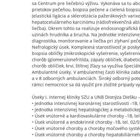
sa Centrum pre liečebnú výživu. Vykonáva sa tu ab
prietokov pečeňou, biopsia pečene a cielená biopsia
(elastická ligácia a sklerotizácia pažerákových vari
hepatocelulárneho karcinómu (rádiofrekvenčná abl
liečba). Okrem tohto sa realizuje endosonografická bi
uzinách hrudníka a brucha. Na Jednotke intenzívnej 
diagnostika, monitorovanie a liečba pri zlyhaní peč
Nefrologický úsek. Komplexná starostlivosť je posk
biopsia obličky (mikroskopické vyšetrenie, vyšetre
chorôb (glomerulonefritída, zápaly obličiek, diabeti
chorôb obličiek, krvi, štítnej žľazy sa využíva špec
Ambulantné úseky. V ambulantnej časti klinika zabe
a v 8 odborných ambulanciách. Široký odborný poten
rámci nemocnice sa dá využiť pre zložité prípady v
Úseky I. internej kliniky SZU a UNB Dionýza Diešku 
• Jednotka intenzívnej koronárnej starostlivosti -1B, 
• Jednotka intenzívnej hepatologickej a metabolickej 
• Úsek vnútorné a kardiovaskulárne choroby -1B, tel
• Úsek vnútorné a endokrinné choroby -1B, tel. 02/5
• Úsek vnútorné choroby a choroby močového systém
• Úsek vnútorné choroby a choroby hepatobiliárneh