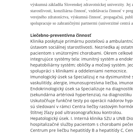
výskumná základňa Slovenskej zdravotníckej univerzity. Jej
starostlivosti, konziliárna činnosť, vzdelávacia činnosť v p
verejného zdratoníctva, výskumná činnosť, propagačná, publi
spolupracuje so zahraničnými partnermi (univerzitné centrá 
Liečebno-preventívna činnosť
Klinika poskytuje primárnu posteľovú a ambulantnú
ústavom sociálnej starostlivosti. Nezriedka aj ost
pacientom s vnútornými chorobami. Okrem celkového
integrujúce systémy tela: imunitný systém a endokr
hepatobiliárny systém; obličky a močový systém. Jed
spolupráci s klinikami a oddeleniami nemocnice.
Imunologický úsek sa špecializuj e na dysimunitné 
vaskulitídy, alergie, imunosupresívna liečba, imuno
Endokrinologický úsek sa špecializuje na diagnostik
(sekundárna artériová hypertenzia), na diagnostiku a
Uskutočňuje funkčné testy po operácii nádorov hyp
sú sledovaní v rámci Centra liečby rastovým hormó
štítnej žľazy pod ultrasonografickou kontrolou.
Hepatologický úsek. I. Interná klinika SZU a UNB D
hospitalizačné služby pacientom s chorobami peče
Centrum pre liečbu hepatitídy B a hepatitídy C, C