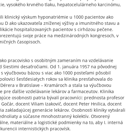
ie, vysokého krvného tlaku, hepatocelulárneho karcinómu,
li klinický výskum hyponatriémie u 1000 pacientov ako
ínu D ako ukazovateľa zníženej výživy a imunitného stavu a
kácie hospitalizovaných pacientov s cirhózou pečene.
ne prezentujú svoje práce na medzinárodných kongresoch, v
aničných časopisoch.
a ako pracovisko s osobitným zameraním na vzdelávanie
ed šiestimi desaťročiami. Od 1. januára 1957 na pôvodnej
e s výučbovou bázou s viac ako 1000 posteľami pôsobil
polovici šesťdesiatych rokov sa klinika presťahovala do
Dérera v Bratislave – Kramároch a stala sa výučbovou
e pre ďalšie vzdelávanie lekárov a farmaceutov. Klinika
ajúce osobnosti patria bývalí pracovníci: prednosta profesor
očár, docent Viliam Izakovič, docent Peter Hnilica, docent
a zakladajúcej generácie lekárov. Osobnosti kliniky vytvárali
jednoliaty a súčasne mnohostranný kolektív. Otvorený
lne, materiálne a logistické podmienky na to, aby I. interná
kurencii internistických pracovísk.