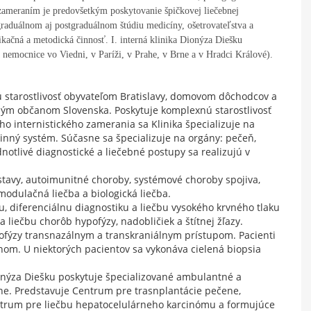
 zameraním je predovšetkým poskytovanie špičkovej liečebnej
regraduálnom aj postgraduálnom štúdiu medicíny, ošetrovateľstva a
kačná a metodická činnosť. I. interná klinika Dionýza Diešku
a nemocnice vo Viedni, v Paríži, v Prahe, v Brne a v Hradci Králové).
 starostlivosť obyvateľom Bratislavy, domovom dôchodcov a
atným občanom Slovenska. Poskytuje komplexnú starostlivosť
 internistického zamerania sa Klinika špecializuje na
inný systém. Súčasne sa špecializuje na orgány: pečeň,
notlivé diagnostické a liečebné postupy sa realizujú v
stavy, autoimunitné choroby, systémové choroby spojiva,
modulačná liečba a biologická liečba.
u, diferenciálnu diagnostiku a liečbu vysokého krvného tlaku
 liečbu chorôb hypofýzy, nadobličiek a štítnej žľazy.
ofýzy transnazálnym a transkraniálnym prístupom. Pacienti
nom. U niektorých pacientov sa vykonáva cielená biopsia
ionýza Diešku poskytuje špecializované ambulantné a
ne. Predstavuje Centrum pre trasnplantácie pečene,
entrum pre liečbu hepatocelulárneho karcinómu a formujúce