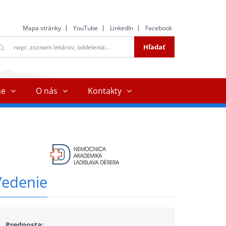
Mapa stránky
YouTube
LinkedIn
Facebook
ltextové
Hľadať
ľadávanie
ne
O nás
Kontakty
Vedenie
Prednosta: