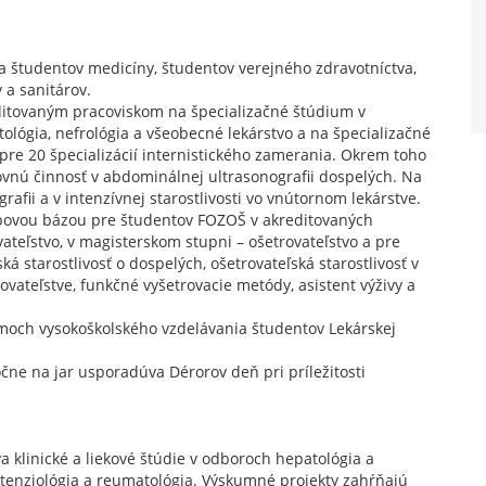
va študentov medicíny, študentov verejného zdravotníctva,
y a sanitárov.
editovaným pracoviskom na špecializačné štúdium v
ológia, nefrológia a všeobecné lekárstvo a na špecializačné
re 20 špecializácií internistického zamerania. Okrem toho
ovnú činnosť v abdominálnej ultrasonografii dospelých. Na
rafii a v intenzívnej starostlivosti vo vnútornom lekárstve.
učbovou bázou pre študentov FOZOŠ v akreditovaných
ateľstvo, v magisterskom stupni – ošetrovateľstvo a pre
ká starostlivosť o dospelých, ošetrovateľská starostlivosť v
ateľstve, funkčné vyšetrovacie metódy, asistent výživy a
ramoch vysokoškolského vzdelávania študentov Lekárskej
čne na jar usporadúva Dérorov deň pri príležitosti
a klinické a liekové štúdie v odboroch hepatológia a
ertenziológia a reumatológia. Výskumné projekty zahŕňajú