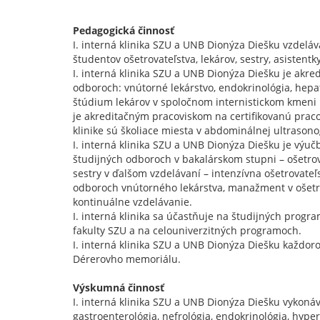
Pedagogická činnosť
I. interná klinika SZU a UNB Dionýza Diešku vzdelá
študentov ošetrovateľstva, lekárov, sestry, asistentk
I. interná klinika SZU a UNB Dionýza Diešku je akr
odboroch: vnútorné lekárstvo, endokrinológia, hepat
štúdium lekárov v spoločnom internistickom kmeni p
je akreditačným pracoviskom na certifikovanú prac
klinike sú školiace miesta v abdominálnej ultrasonog
I. interná klinika SZU a UNB Dionýza Diešku je vý
študijných odboroch v bakalárskom stupni – ošetrov
sestry v ďalšom vzdelávaní – intenzívna ošetrovateľs
odboroch vnútorného lekárstva, manažment v ošetrov
kontinuálne vzdelávanie.
I. interná klinika sa účastňuje na študijných prog
fakulty SZU a na celouniverzitných programoch.
I. interná klinika SZU a UNB Dionýza Diešku každoro
Dérerovho memoriálu.
Výskumná činnosť
I. interná klinika SZU a UNB Dionýza Diešku vykonáv
gastroenterológia, nefrológia, endokrinológia, hyp