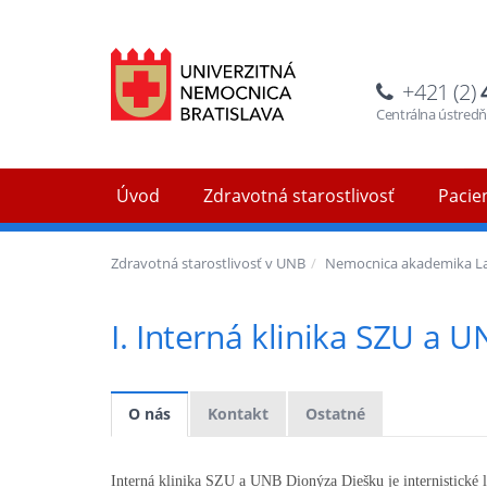
+421 (2)
Centrálna ústred
Úvod
Zdravotná starostlivosť
Pacien
Zdravotná starostlivosť v UNB
Nemocnica akademika La
I. Interná klinika SZU a 
O nás
Kontakt
Ostatné
Interná klinika SZU a UNB Dionýza Diešku je internistické l