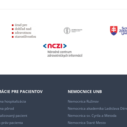
ÁCIE PRE PACIENTOV
NEMOCNICE UNB
a hospitalizácia
Nemocnica Ružinov
ma pôrod
Nemocnica akademika Ladislava Dér
alizovaný pacient
Nemocnica sv. Cyrila a Metoda
 práv pacienta
Nemocnica Staré Mesto