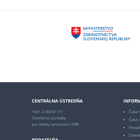
CENTRÁLNA ÚSTREDŇA
INFORM
+421 2 48234 111
Čaká m
Telefónna ústredňa
Čaká 
pre všetky nemocnice UNB
Hospit
Charta
PODATEĽŇA