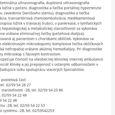
dominálna ultrasonografia, duplexná ultrasonografia
 ložísk v pečeni, diagnostika a liečba portálnej hypertenzie
xov, zavedenie Danišovho stentu), diagnostika a liečba
ácia, transartériová chemoembolizácia, medikamentová
opsia ložísk v tráviacej trubici, v pankrease, v lymfatických
hepatologickej a metabolickej starostlivosti sa vykonáva
ene vrátane eliminačnej liečby (pečeňová dialýza).
ytovaná aj pacientom s chorobami obličiek. Vykonáva sa
nie elektrónovým mikroskopom), komplexná liečba obličkových
cká nefropatia) vrátane akútnej hemodialýzy. Pri diagnostike
iálny mikroskop s fázovým kontrastom.
zpečuje činnosť na všeobecnej klinickej internej ambulancii
ciál kliniky a jej prepojenosť s ostanými odbornosťami v
yžadujúce úzku spoluprácu viacerých špecialistov.
– posteľová časť
tel. 02/59 54 28 27
starostlivosti -2B, tel. 02/59 54 23 86
. 02/59 54 22 48
9 54 22 48
u -2B, tel. 02/59 54 22 53
o systému -2B, tel. 02/59542253