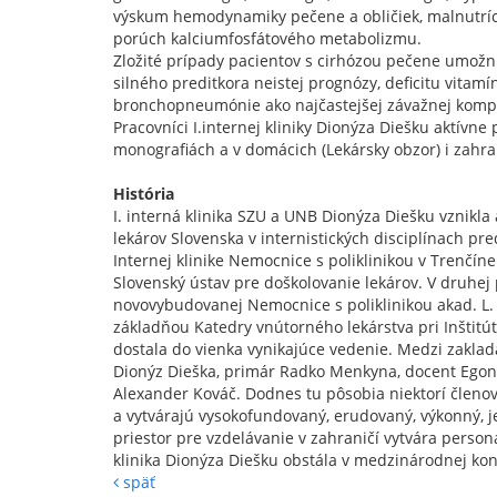
výskum hemodynamiky pečene a obličiek, malnutríc
porúch kalciumfosfátového metabolizmu.
Zložité prípady pacientov s cirhózou pečene umožni
silného preditkora neistej prognózy, deficitu vitam
bronchopneumónie ako najčastejšej závažnej kompli
Pracovníci I.internej kliniky Dionýza Diešku aktív
monografiách a v domácich (Lekársky obzor) i zahr
História
I. interná klinika SZU a UNB Dionýza Diešku vznikl
lekárov Slovenska v internistických disciplínach pr
Internej klinike Nemocnice s poliklinikou v Trenčín
Slovenský ústav pre doškolovanie lekárov. V druhej 
novovybudovanej Nemocnice s poliklinikou akad. L. 
základňou Katedry vnútorného lekárstva pri Inštitút
dostala do vienka vynikajúce vedenie. Medzi zaklad
Dionýz Dieška, primár Radko Menkyna, docent Egon G
Alexander Kováč. Dodnes tu pôsobia niektorí členovi
a vytvárajú vysokofundovaný, erudovaný, výkonný, 
priestor pre vzdelávanie v zahraničí vytvára personá
klinika Dionýza Diešku obstála v medzinárodnej kon
späť