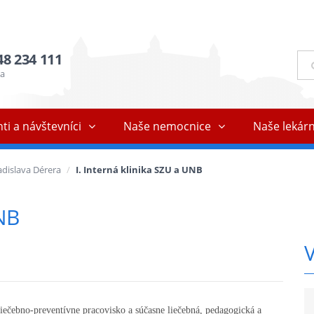
48 234 111
Ful
vyh
ňa
ti a návštevníci
Naše nemocnice
Naše lekár
dislava Dérera
I. Interná klinika SZU a UNB
UNB
iečebno-preventívne pracovisko a súčasne liečebná, pedagogická a