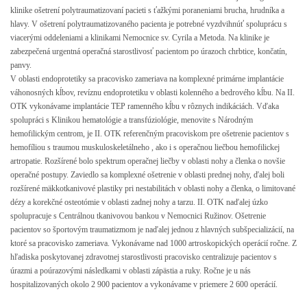
klinike ošetrení polytraumatizovaní pacieti s ťažkými poraneniami brucha, hrudníka a
hlavy. V ošetrení polytraumatizovaného pacienta je potrebné vyzdvihnúť spoluprácu s
viacerými oddeleniami a klinikami Nemocnice sv. Cyrila a Metoda. Na klinike je
zabezpečená urgentná operačná starostlivosť pacientom po úrazoch chrbtice, končatín,
panvy.
V oblasti endoprotetiky sa pracovisko zameriava na komplexné primárne implantácie
váhonosných kĺbov, revíznu endoprotetiku v oblasti kolenného a bedrového kĺbu. Na II.
OTK vykonávame implantácie TEP ramenného kĺbu v rôznych indikáciách. Vďaka
spolupráci s Klinikou hematológie a transfúziológie, menovite s Národným
hemofilickým centrom, je II. OTK referenčným pracoviskom pre ošetrenie pacientov s
hemofíliou s traumou muskuloskeletálneho , ako i s operačnou liečbou hemofilickej
artropatie. Rozšírené bolo spektrum operačnej liečby v oblasti nohy a členka o novšie
operačné postupy. Zaviedlo sa komplexné ošetrenie v oblasti prednej nohy, ďalej boli
rozšírené mäkkotkanivové plastiky pri nestabilitách v oblasti nohy a členka, o limitované
dézy a korekčné osteotómie v oblasti zadnej nohy a tarzu. II. OTK naďalej úzko
spolupracuje s Centrálnou tkanivovou bankou v Nemocnici Ružinov. Ošetrenie
pacientov so športovým traumatizmom je naďalej jednou z hlavných subšpecializácií, na
ktoré sa pracovisko zameriava. Vykonávame nad 1000 artroskopických operácií ročne. Z
hľadiska poskytovanej zdravotnej starostlivosti pracovisko centralizuje pacientov s
úrazmi a poúrazovými následkami v oblasti zápästia a ruky. Ročne je u nás
hospitalizovaných okolo 2 900 pacientov a vykonávame v priemere 2 600 operácií.