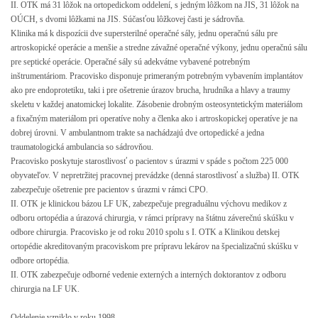
II. OTK má 31 lôžok na ortopedickom oddelení, s jedným lôžkom na JIS, 31 lôžok na
OÚCH, s dvomi lôžkami na JIS. Súčasťou lôžkovej časti je sádrovňa.
Klinika má k dispozícii dve supersterilné operačné sály, jednu operačnú sálu pre
artroskopické operácie a menšie a stredne závažné operačné výkony, jednu operačnú sálu
pre septické operácie. Operačné sály sú adekvátne vybavené potrebným
inštrumentáriom. Pracovisko disponuje primeraným potrebným vybavením implantátov
ako pre endoprotetiku, taki i pre ošetrenie úrazov brucha, hrudníka a hlavy a traumy
skeletu v každej anatomickej lokalite. Zásobenie drobným osteosyntetickým materiálom
a fixačným materiálom pri operatíve nohy a členka ako i artroskopickej operatíve je na
dobrej úrovni. V ambulantnom trakte sa nachádzajú dve ortopedické a jedna
traumatologická ambulancia so sádrovňou.
Pracovisko poskytuje starostlivosť o pacientov s úrazmi v spáde s počtom 225 000
obyvateľov. V nepretržitej pracovnej prevádzke (denná starostlivosť a služba) II. OTK
zabezpečuje ošetrenie pre pacientov s úrazmi v rámci CPO.
II. OTK je klinickou bázou LF UK, zabezpečuje pregraduálnu výchovu medikov z
odboru ortopédia a úrazová chirurgia, v rámci prípravy na štátnu záverečnú skúšku v
odbore chirurgia. Pracovisko je od roku 2010 spolu s I. OTK a Klinikou detskej
ortopédie akreditovaným pracoviskom pre prípravu lekárov na špecializačnú skúšku v
odbore ortopédia.
II. OTK zabezpečuje odborné vedenie externých a interných doktorantov z odboru
chirurgia na LF UK.
Oddelenie vzniklo v roku 1998.