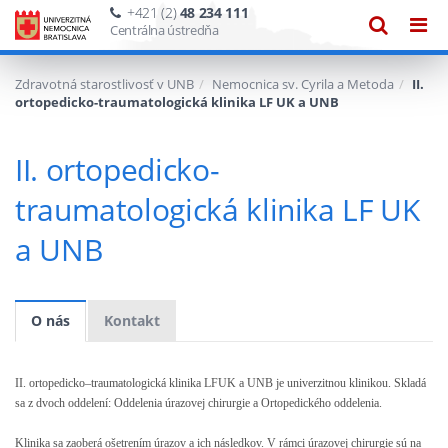
+421 (2)
48 234 111
Zobraze
Zob
Centrálna ústredňa
vyhľadáv
navi
Zdravotná starostlivosť v UNB
Nemocnica sv. Cyrila a Metoda
II.
ortopedicko-traumatologická klinika LF UK a UNB
II. ortopedicko-
traumatologická klinika LF UK
a UNB
O nás
Kontakt
II. ortopedicko–traumatologická klinika LFUK a UNB je univerzitnou klinikou. Skladá
sa z dvoch oddelení: Oddelenia úrazovej chirurgie a Ortopedického oddelenia.
Klinika sa zaoberá ošetrením úrazov a ich následkov. V rámci úrazovej chirurgie sú na