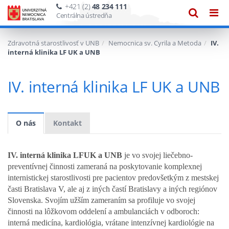
+421 (2)
48 234 111
Zobraze
Zob
Centrálna ústredňa
vyhľadáv
navi
Zdravotná starostlivosť v UNB
Nemocnica sv. Cyrila a Metoda
IV.
interná klinika LF UK a UNB
IV. interná klinika LF UK a UNB
O nás
Kontakt
IV. interná klinika LFUK a UNB
je vo svojej liečebno-
preventívnej činnosti zameraná na poskytovanie komplexnej
internistickej starostlivosti pre pacientov predovšetkým z mestskej
časti Bratislava V, ale aj z iných častí Bratislavy a iných regiónov
Slovenska. Svojím užším zameraním sa profiluje vo svojej
činnosti na lôžkovom oddelení a ambulanciách v odboroch:
interná medicína, kardiológia, vrátane intenzívnej kardiológie na