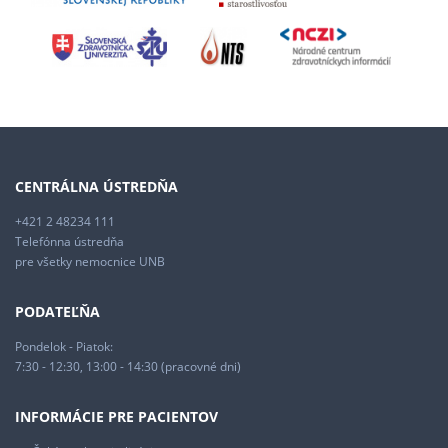
CENTRÁLNA ÚSTREDŇA
+421 2 48234 111
Telefónna ústredňa
pre všetky nemocnice UNB
PODATEĽŇA
Pondelok - Piatok:
7:30 - 12:30, 13:00 - 14:30 (pracovné dni)
INFORMÁCIE PRE PACIENTOV