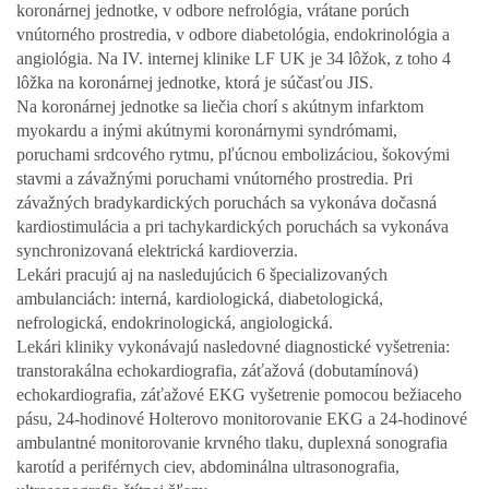
koronárnej jednotke, v odbore nefrológia, vrátane porúch
vnútorného prostredia, v odbore diabetológia, endokrinológia a
angiológia. Na IV. internej klinike LF UK je 34 lôžok, z toho 4
lôžka na koronárnej jednotke, ktorá je súčasťou JIS.
Na koronárnej jednotke sa liečia chorí s akútnym infarktom
myokardu a inými akútnymi koronárnymi syndrómami,
poruchami srdcového rytmu, pľúcnou embolizáciou, šokovými
stavmi a závažnými poruchami vnútorného prostredia. Pri
závažných bradykardických poruchách sa vykonáva dočasná
kardiostimulácia a pri tachykardických poruchách sa vykonáva
synchronizovaná elektrická kardioverzia.
Lekári pracujú aj na nasledujúcich 6 špecializovaných
ambulanciách: interná, kardiologická, diabetologická,
nefrologická, endokrinologická, angiologická.
Lekári kliniky vykonávajú nasledovné diagnostické vyšetrenia:
transtorakálna echokardiografia, záťažová (dobutamínová)
echokardiografia, záťažové EKG vyšetrenie pomocou bežiaceho
pásu, 24-hodinové Holterovo monitorovanie EKG a 24-hodinové
ambulantné monitorovanie krvného tlaku, duplexná sonografia
karotíd a periférnych ciev, abdominálna ultrasonografia,