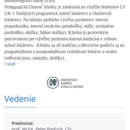
ultrasonografia štítnej žľazy.
Pedagogická činnosť kliniky je zameraná na výučbu študentov LF
UK v študijných programoch zubné lekárstvo a všeobecné
lekárstvo. Na klinike prebieha výučba predmetov interná
propedeutika, interná medicína (prednášky, stáže, seminárne
prednášky, skúšky, štátne skúšky). Klinika je gestorským
pracoviskom pre výučbu predmetu interná medicína v odbore
zubné lekárstvo. Klinika sa už tradične a dlhoročne podieľa aj na
pregraduálnom a postgraduálnom vzdelávaní lekárov a sestier
(odborná prax, maturity, skúšky).
späť
Vedenie
Prednosta:
prof. MUDr. Peter Ponťuch, CSc.