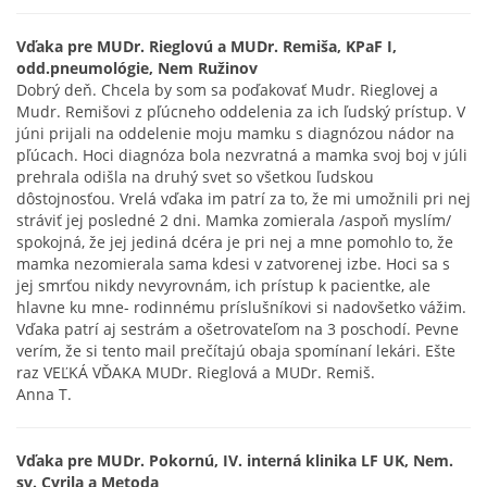
Vďaka pre MUDr. Rieglovú a MUDr. Remiša, KPaF I,
odd.pneumológie, Nem Ružinov
Dobrý deň. Chcela by som sa poďakovať Mudr. Rieglovej a
Mudr. Remišovi z pľúcneho oddelenia za ich ľudský prístup. V
júni prijali na oddelenie moju mamku s diagnózou nádor na
pľúcach. Hoci diagnóza bola nezvratná a mamka svoj boj v júli
prehrala odišla na druhý svet so všetkou ľudskou
dôstojnosťou. Vrelá vďaka im patrí za to, že mi umožnili pri nej
stráviť jej posledné 2 dni. Mamka zomierala /aspoň myslím/
spokojná, že jej jediná dcéra je pri nej a mne pomohlo to, že
mamka nezomierala sama kdesi v zatvorenej izbe. Hoci sa s
jej smrťou nikdy nevyrovnám, ich prístup k pacientke, ale
hlavne ku mne- rodinnému príslušníkovi si nadovšetko vážim.
Vďaka patrí aj sestrám a ošetrovateľom na 3 poschodí. Pevne
verím, že si tento mail prečítajú obaja spomínaní lekári. Ešte
raz VEĽKÁ VĎAKA MUDr. Rieglová a MUDr. Remiš.
Anna T.
Vďaka pre MUDr. Pokornú, IV. interná klinika LF UK, Nem.
sv. Cyrila a Metoda