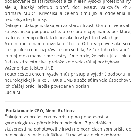
poďakovanie za starostlivosť a za nielen vysoko profesionálny,
ale aj ľudský prístup p.prof. doc. MUDr. Valkoviča PhD,
primára MUDr. Krivošíka a celého tímu JIS a oddelenia II.
neurologickej kliniky.
Ďakujem, ďakujem, ďakujem za starostlivosť, ktorú mi venovali,
za psychickú podporu od p. profesora mojej mame, bez ktorej
by to asi nedopadlo tak dobre ako to v týchto chvíľach je.
Ako mi moja mama povedala: "Lucia. Od prvej chvíle ako som
sa s profesorom rozprávala som vedela, že ťa z toho dostane".
Ja a aj moja mama sme sestry. Sme hrdé, že existujú aj takíto
ľudia v zdravotníctve, pretože sme veľakrát aj pochybovali.
Vážené riaditeľstvo UNB.
Touto cestou chcem vyzdvihnúť prístup a vyjadriť podporu II.
neurologickej klinike LF UK a UNB a zaželať im veľa úspechov v
ich ďalšej práci, lepšie povedané v poslaní.
Lucia M.
Poďakovanie CPO, Nem. Ružinov
Ďakujem za profesionálny prístup na pohotovosti a
gynekologicko - pôrodníckom oddelení. Z predošlých
skúseností na pohotovosti v iných nemocniciach som prišla do
nemocnice s malou dušičkou, či ma vôbec niekto odborne