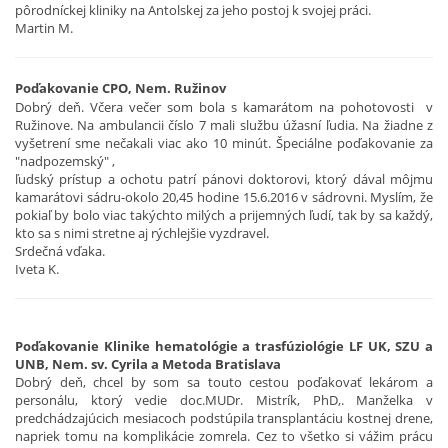
pôrodníckej kliniky na Antolskej za jeho postoj k svojej práci.
Martin M.
Poďakovanie CPO, Nem. Ružinov
Dobrý deň. Včera večer som bola s kamarátom na pohotovosti v
Ružinove. Na ambulancii číslo 7 mali službu úžasní ľudia. Na žiadne z
vyšetrení sme nečakali viac ako 10 minút. Špeciálne poďakovanie za
"nadpozemský" ,
ľudský prístup a ochotu patrí pánovi doktorovi, ktorý dával môjmu
kamarátovi sádru-okolo 20,45 hodine 15.6.2016 v sádrovni. Myslím, že
pokiaľ by bolo viac takýchto milých a prijemných ľudí, tak by sa každý,
kto sa s nimi stretne aj rýchlejšie vyzdravel.
Srdečná vďaka.
Iveta K.
Poďakovanie Klinike hematológie a trasfúziológie LF UK, SZU a
UNB, Nem. sv. Cyrila a Metoda Bratislava
Dobrý deň, chcel by som sa touto cestou poďakovať lekárom a
personálu, ktorý vedie doc.MUDr. Mistrík, PhD,. Manželka v
predchádzajúcich mesiacoch podstúpila transplantáciu kostnej drene,
napriek tomu na komplikácie zomrela. Cez to všetko si vážim prácu