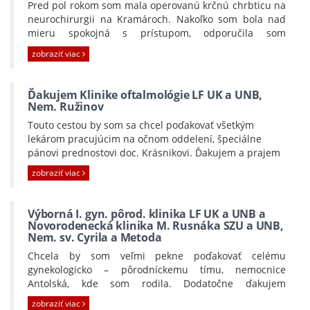
Pred pol rokom som mala operovanú krčnú chrbticu na
neurochirurgii na Kramároch. Nakoľko som bola nad
mieru spokojná s prístupom, odporučila som
kamarátke, ktorá mala tie isté problémy, a mala
zobraziť viac
absolvovať podobnú operáciu, práve Kramáre. Chceme
sa obe poďakovať celému tímu neurochirurgie, najmä
MUDr. Džuberovi, ktorý sa nám venoval aj po operácii.
Ďakujem Klinike oftalmológie LF UK a UNB,
Vďaka patrí aj sestričkám : Michaele Peškovej a Ade
Nem. Ružinov
Hrabovskej, ktoré sa nám venovali a vytvorili veľmi
Touto cestou by som sa chcel poďakovať všetkým
príjemné prostredie, čo sa v nemocnici málo kedy vidí.
lekárom pracujúcim na očnom oddelení, špeciálne
Chcem spomenúť aj Vrchnú sestru Valiku. Ešte raz
pánovi prednostovi doc. Krásnikovi. Ďakujem a prajem
veľká vďaka celému tímu. Nech sa Vám darí do
všetko dobré.
budúcnosti a nech máme veľa takých sestričiek na
zobraziť viac
Peter P.
Slovensku.
Iveta P.
Výborná I. gyn. pôrod. klinika LF UK a UNB a
Novorodenecká klinika M. Rusnáka SZU a UNB,
Nem. sv. Cyrila a Metoda
Chcela by som veľmi pekne poďakovať celému
gynekologicko – pôrodníckemu tímu, nemocnice
Antolská, kde som rodila. Dodatočne ďakujem
predovšetkým môjmu pôrodníkovi MUDr. Pavlovi
zobraziť viac