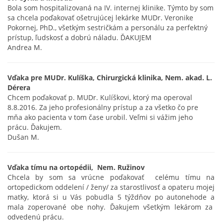
Bola som hospitalizovaná na IV. internej klinike. Týmto by som
sa chcela poďakovať ošetrujúcej lekárke MUDr. Veronike
Pokornej, PhD., všetkým sestričkám a personálu za perfektný
prístup, ľudskosť a dobrú náladu. ĎAKUJEM
Andrea M.
Vďaka pre MUDr. Kulíška, Chirurgická klinika, Nem. akad. L.
Dérera
Chcem poďakovať p. MUDr. Kulíškovi, ktorý ma operoval
8.8.2016. Za jeho profesionálny prístup a za všetko čo pre
mňa ako pacienta v tom čase urobil. Veľmi si vážim jeho
prácu. Ďakujem.
Dušan M.
Vďaka tímu na ortopédii, Nem. Ružinov
Chcela by som sa vrúcne poďakovať celému tímu na
ortopedickom oddelení / ženy/ za starostlivosť a opateru mojej
matky, ktorá si u Vás pobudla 5 týždňov po autonehode a
mala zoperované obe nohy. Ďakujem všetkým lekárom za
odvedenú prácu.