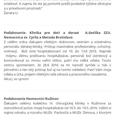
zvládnuť. A najmä, že ste jej pomohli prežiť posledné týždne dôstojne
a v prívetivom prostredí.“
Žaneta U.
Poďakovanie- Klinika pre deti a dorast A.Getlíka SZU,
Nemocnica sv. Cyrila a Metoda Bratislava
Z celého srdca ďakujem všetkým doktorom, sestrám a ostatnému
personálu detskej kliniky. Prístup maximálne profesionálny, ochotný,
vnímavý. Boli sme hospitalizovaní od 10. do 13.6 2016. Napriek
môjmu zlému prežívaniu hospitalizácie, personál bol ústretový a
komunikoval so mnou veľmi citlivo, patrí mu veľká vďaka. Touto
cestou spomeniem, že 28.9 2016 sa mi narodil synček u Vás v
pôrodnici a ten istý prístup bol aj na tomto oddelení. Patrí Vám moja
vďaka a úcta, prajem všetkým veľa zdravia a pracovného nasadenia.
Alica J. so synom
Poďakovanie Nemocnici Ružinov
Ďakujem celému kolektívu IV. chirurgickej kliniky v Ružinove za
starostlivosť počas mojej hospitalizácie od 16.5. do 19.5. 2016. Vážim si
najmä odvahu a rozvahu MUDr. Pavloviča a MUDr. Dimova, s ktorými