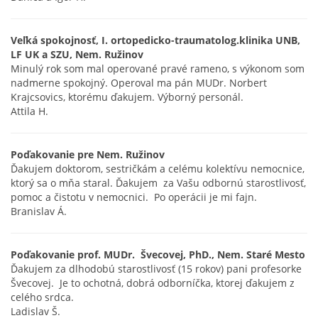
Veľká spokojnosť,
I. ortopedicko-traumatolog.klinika UNB,
LF UK a SZU, Nem. Ružinov
Minulý rok som mal operované pravé rameno, s výkonom som
nadmerne spokojný. Operoval ma pán MUDr. Norbert
Krajcsovics, ktorému ďakujem. Výborný personál.
Attila H.
Poďakovanie pre Nem. Ružinov
Ďakujem doktorom, sestričkám a celému kolektívu nemocnice,
ktorý sa o mňa staral. Ďakujem za Vašu odbornú starostlivosť,
pomoc a čistotu v nemocnici. Po operácii je mi fajn.
Branislav Á.
Poďakovanie prof. MUDr. Švecovej, PhD., Nem. Staré Mesto
Ďakujem za dlhodobú starostlivosť (15 rokov) pani profesorke
Švecovej. Je to ochotná, dobrá odborníčka, ktorej ďakujem z
celého srdca.
Ladislav Š.