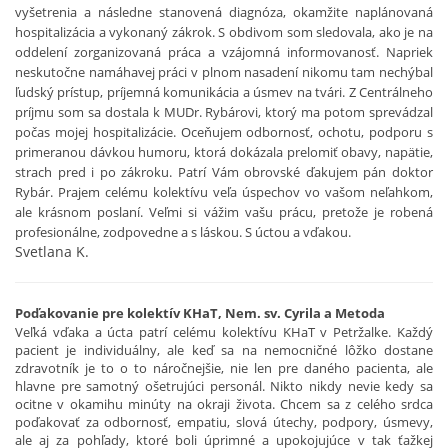
vyšetrenia a následne stanovená diagnóza, okamžite naplánovaná
hospitalizácia a vykonaný zákrok. S obdivom som sledovala, ako je na
oddelení zorganizovaná práca a vzájomná informovanosť. Napriek
neskutočne namáhavej práci v plnom nasadení nikomu tam nechýbal
ľudský prístup, príjemná komunikácia a úsmev na tvári. Z Centrálneho
príjmu som sa dostala k MUDr. Rybárovi, ktorý ma potom sprevádzal
počas mojej hospitalizácie. Oceňujem odbornosť, ochotu, podporu s
primeranou dávkou humoru, ktorá dokázala prelomiť obavy, napätie,
strach pred i po zákroku. Patrí Vám obrovské ďakujem pán doktor
Rybár. Prajem celému kolektívu veľa úspechov vo vašom neľahkom,
ale krásnom poslaní. Veľmi si vážim vašu prácu, pretože je robená
profesionálne, zodpovedne a s láskou. S úctou a vďakou.
Svetlana K.
Poďakovanie pre kolektív KHaT, Nem. sv. Cyrila a Metoda
Veľká vďaka a úcta patrí celému kolektívu KHaT v Petržalke. Každý
pacient je individuálny, ale keď sa na nemocničné lôžko dostane
zdravotník je to o to náročnejšie, nie len pre daného pacienta, ale
hlavne pre samotný ošetrujúci personál. Nikto nikdy nevie kedy sa
ocitne v okamihu minúty na okraji života. Chcem sa z celého srdca
poďakovať za odbornosť, empatiu, slová útechy, podpory, úsmevy,
ale aj za pohľady, ktoré boli úprimné a upokojujúce v tak ťažkej