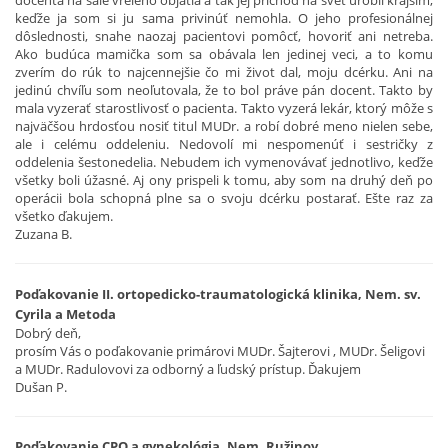
keďže ja som si ju sama privinúť nemohla. O jeho profesionálnej
dôslednosti, snahe naozaj pacientovi pomôcť, hovoriť ani netreba.
Ako budúca mamička som sa obávala len jedinej veci, a to komu
zverím do rúk to najcennejšie čo mi život dal, moju dcérku. Ani na
jedinú chvíľu som neoľutovala, že to bol práve pán docent. Takto by
mala vyzerať starostlivosť o pacienta. Takto vyzerá lekár, ktorý môže s
najväčšou hrdosťou nosiť titul MUDr. a robí dobré meno nielen sebe,
ale i celému oddeleniu. Nedovolí mi nespomenúť i sestričky z
oddelenia šestonedelia. Nebudem ich vymenovávať jednotlivo, keďže
všetky boli úžasné. Aj ony prispeli k tomu, aby som na druhý deň po
operácii bola schopná plne sa o svoju dcérku postarať. Ešte raz za
všetko ďakujem.
Zuzana B.
Poďakovanie II. ortopedicko-traumatologická klinika, Nem. sv.
Cyrila a Metoda
Dobrý deň,
prosím Vás o poďakovanie primárovi MUDr. Šajterovi , MUDr. Šeligovi
a MUDr. Radulovovi za odborný a ľudský prístup. Ďakujem
Dušan P.
Poďakovanie CPO a gynekológia, Nem. Ružinov