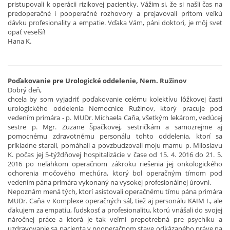
pristupovali k operácii rizikovej pacientky. Vážim si, že si našli čas na
predoperačné i pooperačné rozhovory a prejavovali pritom veľkú
dávku profesionality a empatie. Vďaka Vám, páni doktori, je môj svet
opäť veselší!
Hana K.
Poďakovanie pre Urologické oddelenie, Nem. Ružinov
Dobrý deň,
chcela by som vyjadriť poďakovanie celému kolektívu lôžkovej časti
urologického oddelenia Nemocnice Ružinov, ktorý pracuje pod
vedením primára - p. MUDr. Michaela Caňa, všetkým lekárom, vedúcej
sestre p. Mgr. Zuzane Špačkovej, sestričkám a samozrejme aj
pomocnému zdravotnému personálu tohto oddelenia, ktorí sa
príkladne starali, pomáhali a povzbudzovali moju mamu p. Miloslavu
K. počas jej 5-týždňovej hospitalizácie v čase od 15. 4. 2016 do 21. 5.
2016 po neľahkom operačnom zákroku riešenia jej onkologického
ochorenia močového mechúra, ktorý bol operačným tímom pod
vedením pána primára vykonaný na vysokej profesionálnej úrovni.
Nepoznám mená tých, ktorí asistovali operačnému tímu pána primára
MUDr. Caňa v Komplexe operačných sál, tiež aj personálu KAIM I., ale
ďakujem za empatiu, ľudskosť a profesionalitu, ktorú vnášali do svojej
náročnej práce a ktorá je tak veľmi prepotrebná pre psychiku a
uzdravovanie sa pacienta v pooperačnom stave odkázaného práve na