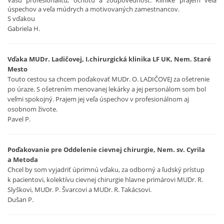
úspechov a veľa múdrych a motivovaných zamestnancov.
S vďakou
Gabriela H.
Vďaka MUDr. Ladičovej,
I.chirurgická klinika LF UK, Nem. Staré
Mesto
Touto cestou sa chcem poďakovať MUDr. O. LADIČOVEJ za ošetrenie
po úraze. S ošetrením menovanej lekárky a jej personálom som bol
veľmi spokojný. Prajem jej veľa úspechov v profesionálnom aj
osobnom živote.
Pavel P.
Poďakovanie pre Oddelenie cievnej chirurgie, Nem. sv. Cyrila
a Metoda
Chcel by som vyjadriť úprimnú vďaku, za odborný a ľudský prístup
k pacientovi, kolektívu cievnej chirurgie hlavne primárovi MUDr. R.
Slyškovi, MUDr. P. Švarcovi a MUDr. R. Takácsovi.
Dušan P.