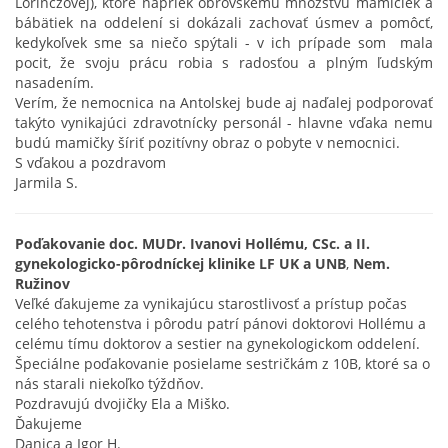
Lorinczovej), ktoré napriek obrovskému množstvu mamičiek a
bábätiek na oddelení si dokázali zachovať úsmev a pomôcť,
kedykoľvek sme sa niečo spýtali - v ich prípade som mala
pocit, že svoju prácu robia s radosťou a plným ľudským
nasadením.
Verím, že nemocnica na Antolskej bude aj naďalej podporovať
takýto vynikajúci zdravotnícky personál - hlavne vďaka nemu
budú mamičky šíriť pozitívny obraz o pobyte v nemocnici.
S vďakou a pozdravom
Jarmila S.
Poďakovanie doc. MUDr. Ivanovi Hollému, CSc. a II.
gynekologicko-pôrodníckej klinike LF UK a UNB
,
Nem.
Ružinov
Veľké ďakujeme za vynikajúcu starostlivosť a prístup počas
celého tehotenstva i pôrodu patrí pánovi doktorovi Hollému a
celému tímu doktorov a sestier na gynekologickom oddelení.
Špeciálne poďakovanie posielame sestričkám z 10B, ktoré sa o
nás starali niekoľko týždňov.
Pozdravujú dvojičky Ela a Miško.
Ďakujeme
Danica a Igor H.