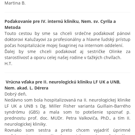
Martina B.
Poďakovanie pre IV. internú kliniku, Nem. sv. Cyrila a
Metoda
Touto cestou by sme sa chceli srdečne poďakovať pánovi
doktorovi Kalužayovi za profesionálny a hlavne ľudský prístup
počas hospitalizácie mojej švagrinej na internom oddelení.
Ďalej by sme chceli poďakovať aj sestričke Olinke za
starostlivosť a oporu celej našej rodine v ťažkých chvíľach.
H.T.
Vrúcna vďaka pre II. neurologickú kliniku LF UK a UNB,
Nem. akad. L. Dérera
Dobrý deň,
Nedávno som bola hospitalizovaná na II. neurologickej klinike
LF UK a UNB s Dg. Miller Fisher varianta Guillain-Barrého
syndrómu (GBS) a mala som to potešenie spoznať p.
prednostu prof. doc. MUDr. Petra Valkoviča, PhD., a tím II.
neurologickej kliniky.
Rovnako som sestra a preto chcem vyjadriť úprimné