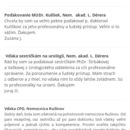
Poďakovanie MUDr. Kulíšek, Nem.
akad. L. Dérera
Chcela by som sa veľmi pekne poďakovať p. doktorovi
Kulíškovi za jeho profesionálny a ľudský prístup. Veľmi si to
vážim. Ďakujem.
Zuzana J.
Vďaka sestričkám na urológii, Nem. akad. L. Dérera
Rád by som sa poďakoval sestričkám PhDr. Štrbákovej
a Vaškovej z Urologického oddelenia za ich profesionálne
správanie. Za porozumenie a ľudský prístup. Mám strach
z odberov a z ihiel, no vďaka nim to vždy ľahšie zvládnem. Sú
to profesionálky na úrovni. Ďakujem
Juraj O.
Vďaka CPO, Nemocnica Ružinov
Dobrý deň, bola som ošetrená na pohotovosti nemocnice Ružinov. Od
pani recepčnej, cez sestričku až po pani doktorku boli všetky veľmi
príjemné a jednali rýchlo a kompetentne. Prosím oceňte takýchto
šikovných zamestnancov, aby nám neodchádzali (predovšetkým do