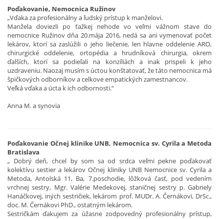
Poďakovanie, Nemocnica Ružinov
„Vďaka za profesionálny a ľudský prístup k manželovi.
Manžela doviezli po ťažkej nehode vo veľmi vážnom stave do
nemocnice Ružinov dňa 20.mája 2016, nedá sa ani vymenovať počet
lekárov, ktorí sa zaslúžili o jeho liečenie, len hlavne oddelenie ARO,
chirurgické oddelenie, ortopédia a hrudníková chirurgia, okrem
ďalších, ktorí sa podieľali na konzíliách a inak prispeli k jeho
uzdraveniu. Naozaj musím s úctou konštatovať, že táto nemocnica má
špičkových odborníkov a celkove empatických zamestnancov.
Veľká vďaka a úcta k ich odbornosti.“
Anna M. a synovia
Poďakovanie Očnej klinike UNB, Nemocnica sv. Cyrila a Metoda
Bratislava
„ Dobrý deň, chcel by som sa od srdca veľmi pekne poďakovať
kolektívu sestier a lekárov Očnej kliniky UNB Nemocnice sv. Cyrila a
Metoda, Antolská 11, Ba, 7.poschodie, lôžková časť, pod vedením
vrchnej sestry, Mgr. Valérie Medekovej, staničnej sestry p. Gabriely
Hanáčkovej, iných sestričiek, lekárom prof. MUDr. A. Černákovi, DrSc.,
doc. M. Černákovi PhD., ostatným lekárom.
Sestričkám ďakujem za úžasne zodpovedný profesionálny prístup,