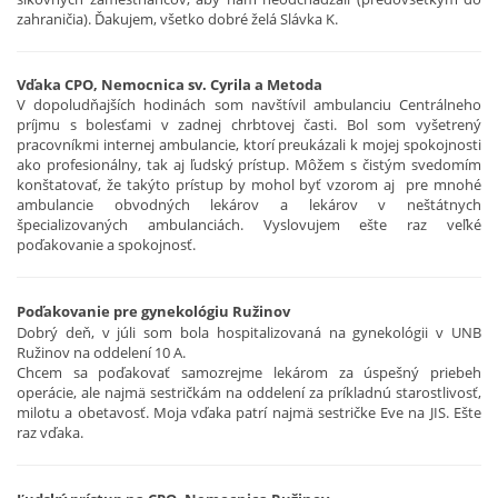
zahraničia). Ďakujem, všetko dobré želá Slávka K.
Vďaka CPO, Nemocnica sv. Cyrila a Metoda
V dopoludňajších hodinách som navštívil ambulanciu Centrálneho
príjmu s bolesťami v zadnej chrbtovej časti. Bol som vyšetrený
pracovníkmi internej ambulancie, ktorí preukázali k mojej spokojnosti
ako profesionálny, tak aj ľudský prístup. Môžem s čistým svedomím
konštatovať, že takýto prístup by mohol byť vzorom aj pre mnohé
ambulancie obvodných lekárov a lekárov v neštátnych
špecializovaných ambulanciách. Vyslovujem ešte raz veľké
poďakovanie a spokojnosť.
Poďakovanie pre gynekológiu Ružinov
Dobrý deň, v júli som bola hospitalizovaná na gynekológii v UNB
Ružinov na oddelení 10 A.
Chcem sa poďakovať samozrejme lekárom za úspešný priebeh
operácie, ale najmä sestričkám na oddelení za príkladnú starostlivosť,
milotu a obetavosť. Moja vďaka patrí najmä sestričke Eve na JIS. Ešte
raz vďaka.