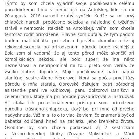
Týmto by som chcela vyjadriť svoje poďakovanie celému
pôrodníckemu tímu v nemocnici na Antolskej, kde sa mi
20.augusta 2016 narodil druhý synček. Keďže sa mi prvý
chlapček narodil predčasne sekciou a následne 6 týždňov
strávil v nemocnici (taktiež na Antolskej), veľmi som chcela
tentoraz rodiť prirodzene. Hlavne som dúfala, že tým pádom
budem mať bábätko pri sebe od prvého okamihu a že aj
rekonvalescencia po prirodzenom pôrode bude rýchlejšia.
Bola som si vedomá, že aj tento pôrod môže skončiť pri
komplikáciách sekciou, ale bolo super, že ma nikto
nezneisťoval a nepripomínal mi to... preto som verila, že
všetko dobre dopadne. Moje poďakovanie patrí najmä
staničnej sestre Alene Nererovej, ktorá sa počas prvej fázy
pôrodu o mňa starala. Obrovské ďakujem patrí pôrodnej
asistentke pani Ive Kubicovej, pánu doktorovi Danišovi a
celému tímu, ktorý ma pri pôrode povzbudzoval a inštruoval.
Aj vďaka ich profesionálnemu prístupu som prirodzene
porodila krásneho chlapčeka, ktorý bol pri mne od prvého
nadýchnutia. Vážim si to o to viac, že viem, čo znamená byť od
bábätka odlúčená hneď na začiatku jeho krehkého života.
Osobitne by som chcela poďakovať aj 2 sestričkám
z Novorodeneckej kliniky (Zuzane Maksimčuk a Márii