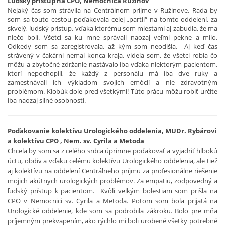
Ľudský prístup na CPO, Nemocnica Ružinov
Nejaký čas som strávila na Centrálnom príjme v Ružinove. Rada by
som sa touto cestou poďakovala celej „partii“ na tomto oddelení, za
skvelý, ľudský prístup, vďaka ktorému som miestami aj zabudla, že ma
niečo bolí. Všetci sa ku mne správali naozaj veľmi pekne a milo.
Odkedy som sa zaregistrovala, až kým som neodišla. Aj keď čas
strávený v čakárni nemal konca kraja, videla som, že všetci robia čo
môžu a zbytočné zdržanie nastávalo iba vďaka niektorým pacientom,
ktorí nepochopili, že každý z personálu má iba dve ruky a
zamestnávali ich výkladom svojich emócií a nie zdravotným
problémom. Klobúk dole pred všetkými! Túto prácu môžu robiť určite
iba naozaj silné osobnosti.
Poďakovanie kolektívu Urologického oddelenia, MUDr. Rybárovi
a kolektívu CPO , Nem. sv. Cyrila a Metoda
Chcela by som sa z celého srdca úprimne poďakovať a vyjadriť hlbokú
úctu, obdiv a vďaku celému kolektívu Urologického oddelenia, ale tiež
aj kolektívu na oddelení Centrálneho príjmu za profesionálne riešenie
mojich akútnych urologických problémov. Za empatiu, zodpovedný a
ľudský prístup k pacientom. Kvôli veľkým bolestiam som prišla na
CPO v Nemocnici sv. Cyrila a Metoda. Potom som bola prijatá na
Urologické oddelenie, kde som sa podrobila zákroku. Bolo pre mňa
príjemným prekvapením, ako rýchlo mi boli urobené všetky potrebné