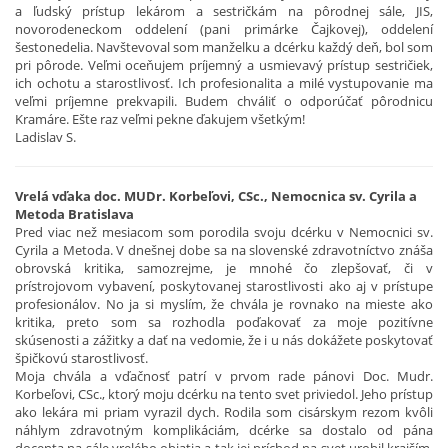
a ľudský prístup lekárom a sestričkám na pôrodnej sále, JIS,
novorodeneckom oddelení (pani primárke Čajkovej), oddelení
šestonedelia. Navštevoval som manželku a dcérku každý deň, bol som
pri pôrode. Veľmi oceňujem príjemný a usmievavý prístup sestričiek,
ich ochotu a starostlivosť. Ich profesionalita a milé vystupovanie ma
veľmi príjemne prekvapili. Budem chváliť o odporúčať pôrodnicu
Kramáre. Ešte raz veľmi pekne ďakujem všetkým!
Ladislav S.
Vrelá vďaka doc. MUDr. Korbeľovi, CSc., Nemocnica sv. Cyrila a
Metoda Bratislava
Pred viac než mesiacom som porodila svoju dcérku v Nemocnici sv.
Cyrila a Metoda. V dnešnej dobe sa na slovenské zdravotníctvo znáša
obrovská kritika, samozrejme, je mnohé čo zlepšovať, či v
prístrojovom vybavení, poskytovanej starostlivosti ako aj v prístupe
profesionálov. No ja si myslím, že chvála je rovnako na mieste ako
kritika, preto som sa rozhodla poďakovať za moje pozitívne
skúsenosti a zážitky a dať na vedomie, že i u nás dokážete poskytovať
špičkovú starostlivosť.
Moja chvála a vďačnosť patrí v prvom rade pánovi Doc. Mudr.
Korbeľovi, CSc., ktorý moju dcérku na tento svet priviedol. Jeho prístup
ako lekára mi priam vyrazil dych. Rodila som cisárskym rezom kvôli
náhlym zdravotným komplikáciám, dcérke sa dostalo od pána
docenta na sále vrelého objatia a tak jej príchod na svet urobil krajším,