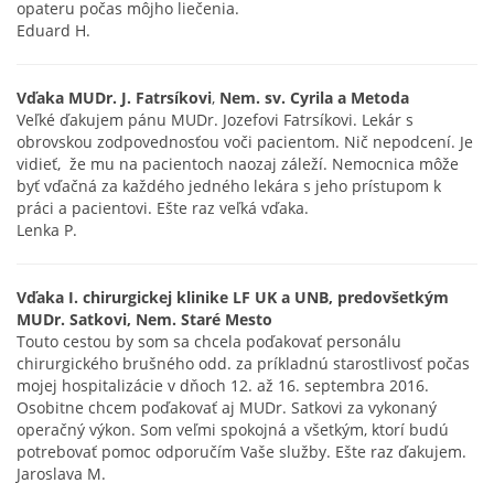
opateru počas môjho liečenia.
Eduard H.
Vďaka MUDr. J. Fatrsíkovi
,
Nem. sv. Cyrila a Metoda
Veľké ďakujem pánu MUDr. Jozefovi Fatrsíkovi. Lekár s
obrovskou zodpovednosťou voči pacientom. Nič nepodcení. Je
vidieť, že mu na pacientoch naozaj záleží. Nemocnica môže
byť vďačná za každého jedného lekára s jeho prístupom k
práci a pacientovi. Ešte raz veľká vďaka.
Lenka P.
Vďaka
I. chirurgickej klinike LF UK a UNB, predovšetkým
MUDr. Satkovi, Nem. Staré Mesto
Touto cestou by som sa chcela poďakovať personálu
chirurgického brušného odd. za príkladnú starostlivosť počas
mojej hospitalizácie v dňoch 12. až 16. septembra 2016.
Osobitne chcem poďakovať aj MUDr. Satkovi za vykonaný
operačný výkon. Som veľmi spokojná a všetkým, ktorí budú
potrebovať pomoc odporučím Vaše služby. Ešte raz ďakujem.
Jaroslava M.