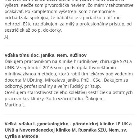
vyšetrí. Keďže som prvorodička neviem, čo mám v tehotenstve
očakávať. Po kompletnom vyšetrení som z nemocnice
odchádzala spokojná, že bábätko je v poriadku a nič mu
nehrozí. Ešte raz ďakujem za milý a profesionálny prístup, od
sestričiek až po p. doktorky.
J.J.
Vďaka tímu doc. Janíka, Nem. Ružinov
Ďakujem pracovníkom na Klinike hrudníkovej chirurgie SZU a
UNB. V septembri 2016 som podstúpila thymektómiu
miniinvazívnou metódou, ktorú robil tím lekárov pod vedením
docenta MUDr.Ing. Miroslava Janíka, PhD., CSc.. Ďakujem za
odborný, profesionálny a veľmi ľudský prístup.
Oceňujem starostlivosť celého kolektívu sestričiek a ostatných
pracovníkov kliniky. Sú to vzácni ľudia. Ďakujem.
Martina L.
Veľká vďaka I. gynekologicko - pôrodníckej klinike LF UK a
UNB a Novorodeneckej klinike M. Rusnáka SZU, Nem. sv.
Cyrila a Metoda