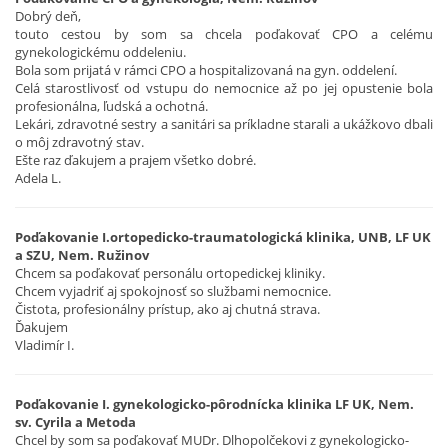
Dobrý deň,
touto cestou by som sa chcela poďakovať CPO a celému
gynekologickému oddeleniu.
Bola som prijatá v rámci CPO a hospitalizovaná na gyn. oddelení.
Celá starostlivosť od vstupu do nemocnice až po jej opustenie bola
profesionálna, ľudská a ochotná.
Lekári, zdravotné sestry a sanitári sa príkladne starali a ukážkovo dbali
o môj zdravotný stav.
Ešte raz ďakujem a prajem všetko dobré.
Adela L.
Poďakovanie I.ortopedicko-traumatologická klinika, UNB, LF UK
a SZU, Nem. Ružinov
Chcem sa poďakovať personálu ortopedickej kliniky.
Chcem vyjadriť aj spokojnosť so službami nemocnice.
Čistota, profesionálny prístup, ako aj chutná strava.
Ďakujem
Vladimír I.
Poďakovanie I. gynekologicko-pôrodnícka klinika LF UK, Nem.
sv. Cyrila a Metoda
Chcel by som sa poďakovať MUDr. Dlhopolčekovi z gynekologicko-