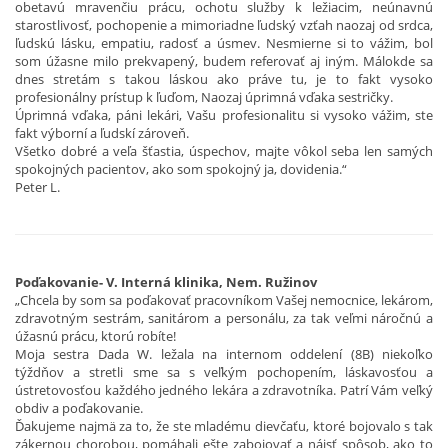
obetavú mravenčiu prácu, ochotu služby k ležiacim, neúnavnú
starostlivosť, pochopenie a mimoriadne ľudský vzťah naozaj od srdca,
ľudskú lásku, empatiu, radosť a úsmev. Nesmierne si to vážim, bol
som úžasne milo prekvapený, budem referovať aj iným. Málokde sa
dnes stretám s takou láskou ako práve tu, je to fakt vysoko
profesionálny prístup k ľuďom, Naozaj úprimná vďaka sestričky.
Úprimná vďaka, páni lekári, Vašu profesionalitu si vysoko vážim, ste
fakt výborní a ľudskí zároveň.
Všetko dobré a veľa šťastia, úspechov, majte vôkol seba len samých
spokojných pacientov, ako som spokojný ja, dovidenia.“
Peter L.
Poďakovanie- V. Interná klinika, Nem. Ružinov
„Chcela by som sa poďakovať pracovníkom Vašej nemocnice, lekárom,
zdravotným sestrám, sanitárom a personálu, za tak veľmi náročnú a
úžasnú prácu, ktorú robíte!
Moja sestra Dada W. ležala na internom oddelení (8B) niekoľko
týždňov a stretli sme sa s veľkým pochopením, láskavosťou a
ústretovosťou každého jedného lekára a zdravotníka. Patrí Vám veľký
obdiv a poďakovanie.
Ďakujeme najmä za to, že ste mladému dievčaťu, ktoré bojovalo s tak
zákernou chorobou, pomáhali ešte zabojovať a nájsť spôsob, ako to