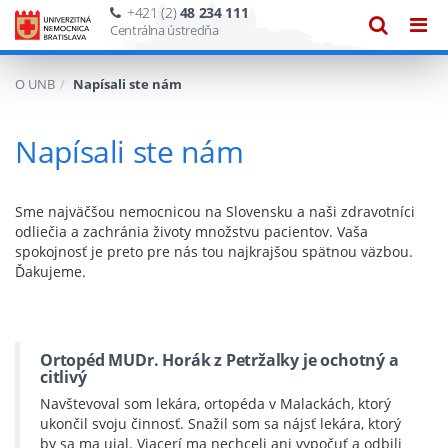
+421 (2)
48 234 111
Zobraze
Zob
Centrálna ústredňa
vyhľadáv
navi
O UNB
Napísali ste nám
Napísali ste nám
Sme najväčšou nemocnicou na Slovensku a naši zdravotníci
odliečia a zachránia životy množstvu pacientov. Vaša
spokojnosť je preto pre nás tou najkrajšou spätnou väzbou.
Ďakujeme.
Ortopéd MUDr. Horák z Petržalky je ochotný a
citlivý
Navštevoval som lekára, ortopéda v Malackách, ktorý
ukončil svoju činnosť. Snažil som sa nájsť lekára, ktorý
by sa ma ujal. Viacerí ma nechceli ani vypočuť a odbili