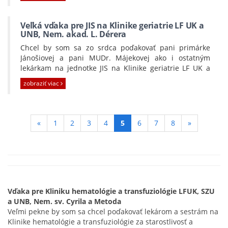
Janáčovi, ktorý priviedol na svet môjho krásneho
synčeka Daniela. Výborný odporný aj ľudský prístup.
Zároveň ďakujem celému lekárskemu tímu, od môjho
Veľká vďaka pre JIS na Klinike geriatrie LF UK a
príjmu, predoperačných vyšetrení, anestéze
UNB, Nem. akad. L. Dérera
a starostlivosti na oddelení šesťstonedelia, bolo všetko
Chcel by som sa zo srdca poďakovať pani primárke
výborné. Nesmierne si vážim prístup každého jedného
Jánošiovej a pani MUDr. Májekovej ako i ostatným
pracovníka od sanitárov po lekárov. Všetci si robia
lekárkam na jednotke JIS na Klinike geriatrie LF UK a
zodpovedne svoju prácu. Ďakujem za pomoc,
UNB . Taktiež by som sa chcel poďakovať sestričkám
starostlivosť a praktické rady. Verím, že sa Vám Váš
zobraziť viac
Svetlanke, Peťke, Katke a Janke ktoré pracujú na JIS-
láskavý prístup v živote vráti.
Geriatria. Vaša profesionálna a obetavá starostlivosť
Martina L.
počas môjho pobytu na JIS 6.-10.1.2017 mi pomohli
vrátiť sa do bežného života po srdcových ťažkostiach,
(aktívna
«
1
2
3
4
5
6
7
8
»
ktoré ma postihli. Veľmi Vám ďakujem a prajem Vám
podstránka)
dobré zdravie a veľa radosti v osobnom a aj pracovnom
živote. S úctou,
Vladimír K.
Vďaka pre Kliniku hematológie a transfuziológie LFUK, SZU
a UNB, Nem. sv. Cyrila a Metoda
Veľmi pekne by som sa chcel poďakovať lekárom a sestrám na
Klinike hematológie a transfuziológie za starostlivosť a