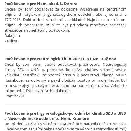
Poďakovanie pre Nem. akad. L. Dérera
Chcela by som poďakovať za dôkladné vyšetrenie na centrálnom
príjme, chirurgickom a gynekologickom oddelení, ako aj sone dňa
17.7.2016. Doktori boli veľmi milí a dôkladní. Najmä na centrálnom
príjme ich obdivujem, musí to byť pri takom množstve pacientov
stresujúce, napriek tomu boli pokojní.
Ďakujem
Paulína
Poďakovanie pre Neurologickú kliniku SZU a UNB, Ružinov
Chcel by som veľmi pekne poďakovať prednostovi Neurologickej
kliniky SZU a UNB, p. primárke, kolektívu lekárov, vrchnej sestre,
kolektívu sestričiek za vzorný prístup k pacientovi, hlavne MUDr.
Rusinkovej, za odborný a psychologický postup pri mojej liečbe. Bol
som spokojný aj s celým personálom na oddelení, stravou. Veľmi ste
mi pomohli. Ešte raz zo srdca ďakujem.
František O.
Poďakovanie pre I. gynekologicko-pôrodnícku kliniku SZU a UNB
a Novorodenecké oddelenie, Nem. Kramáre
Dobrý deň, 21.6.2016 sa nám na Kramároch narodila dcérka Natálka.
Chcel by som sa veľmi pekne poďakovať za výbornú starostlivosť, milý