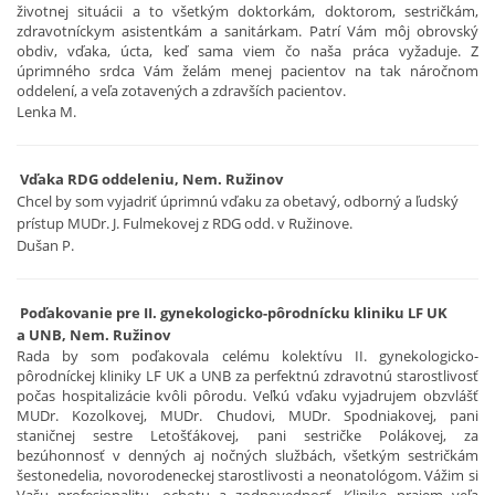
životnej situácii a to všetkým doktorkám, doktorom, sestričkám,
zdravotníckym asistentkám a sanitárkam. Patrí Vám môj obrovský
obdiv, vďaka, úcta, keď sama viem čo naša práca vyžaduje. Z
úprimného srdca Vám želám menej pacientov na tak náročnom
oddelení, a veľa zotavených a zdravších pacientov.
Lenka M.
Vďaka RDG oddeleniu, Nem. Ružinov
Chcel by som vyjadriť úprimnú vďaku za obetavý, odborný a ľudský
prístup MUDr. J. Fulmekovej z RDG odd. v Ružinove.
Dušan P.
Poďakovanie pre II. gynekologicko-pôrodnícku kliniku LF UK
a UNB, Nem. Ružinov
Rada by som poďakovala celému kolektívu II. gynekologicko-
pôrodníckej kliniky LF UK a UNB za perfektnú zdravotnú starostlivosť
počas hospitalizácie kvôli pôrodu. Veľkú vďaku vyjadrujem obzvlášť
MUDr. Kozolkovej, MUDr. Chudovi, MUDr. Spodniakovej, pani
staničnej sestre Letošťákovej, pani sestričke Polákovej, za
bezúhonnosť v denných aj nočných službách, všetkým sestričkám
šestonedelia, novorodeneckej starostlivosti a neonatológom. Vážim si
Vašu profesionalitu, ochotu a zodpovednosť. Klinike prajem veľa