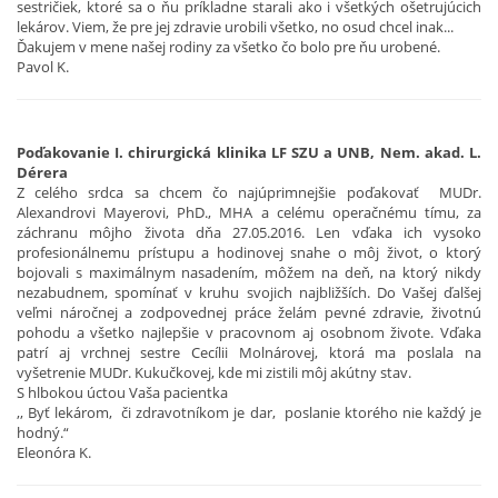
sestričiek, ktoré sa o ňu príkladne starali ako i všetkých ošetrujúcich
lekárov. Viem, že pre jej zdravie urobili všetko, no osud chcel inak...
Ďakujem v mene našej rodiny za všetko čo bolo pre ňu urobené.
Pavol K.
Poďakovanie I. chirurgická klinika LF SZU a UNB, Nem. akad. L.
Dérera
Z celého srdca sa chcem čo najúprimnejšie poďakovať MUDr.
Alexandrovi Mayerovi, PhD., MHA a celému operačnému tímu, za
záchranu môjho života dňa 27.05.2016. Len vďaka ich vysoko
profesionálnemu prístupu a hodinovej snahe o môj život, o ktorý
bojovali s maximálnym nasadením, môžem na deň, na ktorý nikdy
nezabudnem, spomínať v kruhu svojich najbližších. Do Vašej ďalšej
veľmi náročnej a zodpovednej práce želám pevné zdravie, životnú
pohodu a všetko najlepšie v pracovnom aj osobnom živote. Vďaka
patrí aj vrchnej sestre Cecílii Molnárovej, ktorá ma poslala na
vyšetrenie MUDr. Kukučkovej, kde mi zistili môj akútny stav.
S hlbokou úctou Vaša pacientka
,, Byť lekárom, či zdravotníkom je dar, poslanie ktorého nie každý je
hodný.“
Eleonóra K.