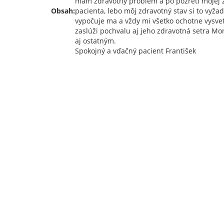
mám zdravotný problém a po pozretí mojej 
Obsah:
pacienta, lebo môj zdravotný stav si to vyža
vypočuje ma a vždy mi všetko ochotne vysvetlí
zaslúži pochvalu aj jeho zdravotná setra M
aj ostatným.
Spokojný a vďačný pacient František