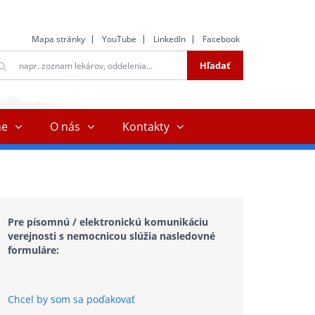
Mapa stránky
YouTube
LinkedIn
Facebook
ltextové
Hľadať
ľadávanie
ne
O nás
Kontakty
Pre písomnú / elektronickú komunikáciu
verejnosti s nemocnicou slúžia nasledovné
formuláre:
Chcel by som sa poďakovať