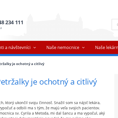
48 234 111
Ful
vyh
ňa
ti a návštevníci
Naše nemocnice
Naše lekár
žalky je ochotný a citlivý
ržalky je ochotný a citlivý
, ktorý ukončil svoju činnosť. Snažil som sa nájsť lekára,
vypočuť a odbili ma s tým, že majú veľa svojich pacientov.
mocnica sv. Cyrila a Metoda, mi dal šancu a ma vypočul, aký