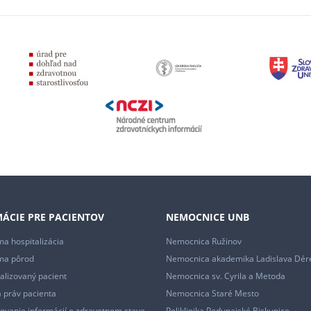
ÁCIE PRE PACIENTOV
NEMOCNICE UNB
a hospitalizácia
Nemocnica Ružinov
ma pôrod
Nemocnica akademika Ladislava Dér
alizovaný pacient
Nemocnica sv. Cyrila a Metoda
 práv pacienta
Nemocnica Staré Mesto
ovanie informácií o zdravotnom stave
Poliklinika Podunajské Biskupice