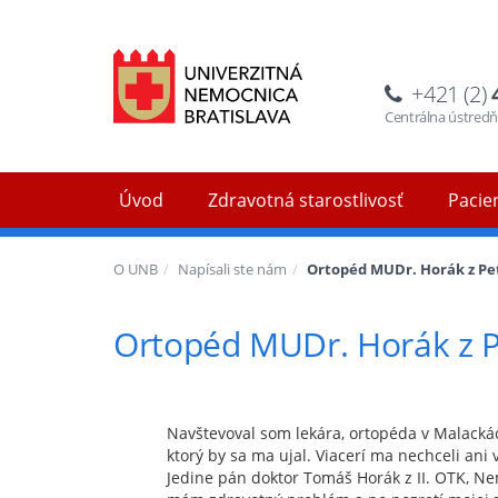
+421 (2)
Centrálna ústred
Úvod
Zdravotná starostlivosť
Pacien
O UNB
Napísali ste nám
Ortopéd MUDr. Horák z Petr
Ortopéd MUDr. Horák z Pet
Navštevoval som lekára, ortopéda v Malackách
ktorý by sa ma ujal. Viacerí ma nechceli ani 
Jedine pán doktor Tomáš Horák z II. OTK, Ne