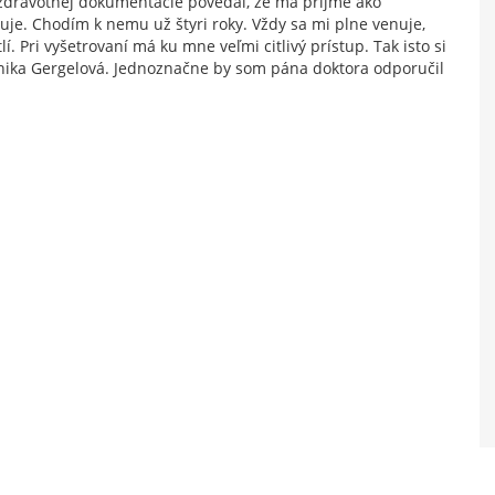
zdravotnej dokumentácie povedal, že ma príjme ako
duje. Chodím k nemu už štyri roky. Vždy sa mi plne venuje,
. Pri vyšetrovaní má ku mne veľmi citlivý prístup. Tak isto si
onika Gergelová. Jednoznačne by som pána doktora odporučil