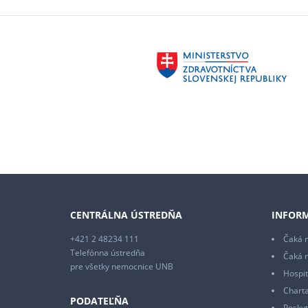
CENTRÁLNA ÚSTREDŇA
INFORM
+421 2 48234 111
Čaká m
Telefónna ústredňa
Čaká 
pre všetky nemocnice UNB
Hospit
Charta
PODATEĽŇA
Poskyt