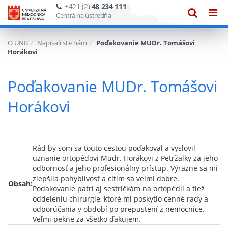
+421 (2)
48 234 111
Zobraze
Zob
Centrálna ústredňa
vyhľadáv
navi
O UNB
Napísali ste nám
Poďakovanie MUDr. Tomášovi
Horákovi
Poďakovanie MUDr. Tomášovi
Horákovi
Rád by som sa touto cestou poďakoval a vyslovil
uznanie ortopédovi Mudr. Horákovi z Petržalky za jeho
odbornosť a jeho profesionálny prístup. Výrazne sa mi
zlepšila pohyblivosť a cítim sa veľmi dobre.
Obsah:
Poďakovanie patri aj sestričkám na ortopédii a tiež
oddeleniu chirurgie, ktoré mi poskytlo cenné rady a
odporúčania v období po prepustení z nemocnice.
Veľmi pekne za všetko ďakujem.