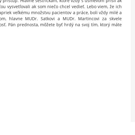
 prístup. Hlavne sestričkám, ktoré vždy s úsmevom prišli ak
ou vysvetľovali ak som niečo chcel vedieť. Lebo viem, že ich
apriek veľkému množstvu pacientov a práce, boli vždy milé a
om, hlavne MUDr. Satkovi a MUDr. Martincovi za skvele
sť. Pán prednosta, môžete byť hrdý na svoj tím, ktorý máte