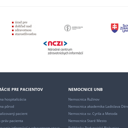
ÁCIE PRE PACIENTOV
NEMOCNICE UNB
a hospitalizácia
Nemocnica Ružinov
ma pôrod
Nemocnica akademika Ladislava Dér
alizovaný pacient
Nemocnica sv. Cyrila a Metoda
 práv pacienta
Nemocnica Staré Mesto
ovanie informácií o zdravotnom stave
Poliklinika Podunajské Biskupice