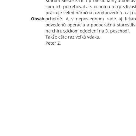
Starom Meste za ich profesionálny a obetavý
som ich potreboval a s ochotou a trpezlivosť
práca je veľmi náročná a zodpovedná a aj n
Obsah:
ochotné. A v neposlednom rade aj lekár
odvedenú operáciu a pooperačnú starostlivo
na chirurgickom oddelení na 3. poschodí.
Takže ešte raz veľká vďaka.
Peter Z.