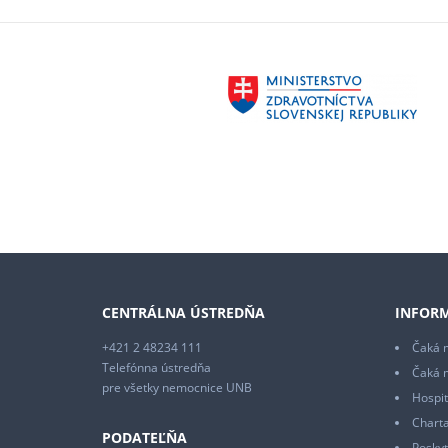
CENTRÁLNA ÚSTREDŇA
INFORM
+421 2 48234 111
Čaká m
Telefónna ústredňa
Čaká 
pre všetky nemocnice UNB
Hospit
Charta
PODATEĽŇA
Poskyt