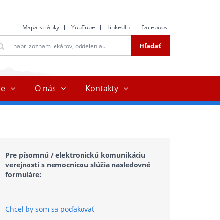
Mapa stránky
YouTube
LinkedIn
Facebook
ltextové
Hľadať
ľadávanie
ne
O nás
Kontakty
Pre písomnú / elektronickú komunikáciu
verejnosti s nemocnicou slúžia nasledovné
formuláre:
Chcel by som sa poďakovať