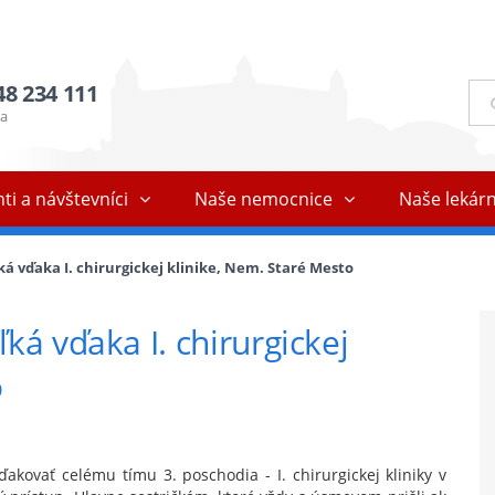
48 234 111
Ful
vyh
ňa
ti a návštevníci
Naše nemocnice
Naše lekár
á vďaka I. chirurgickej klinike, Nem. Staré Mesto
ká vďaka I. chirurgickej
o
kovať celému tímu 3. poschodia - I. chirurgickej kliniky v