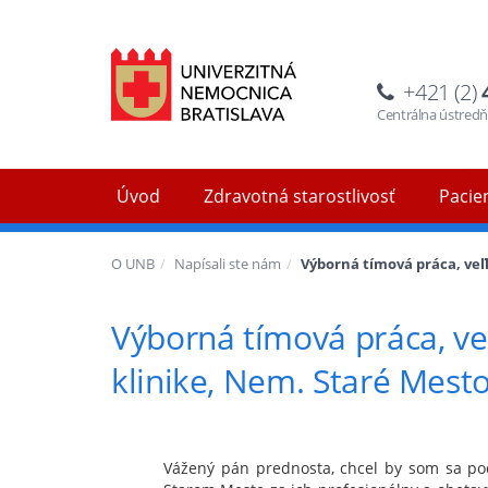
+421 (2)
Centrálna ústred
Úvod
Zdravotná starostlivosť
Pacien
O UNB
Napísali ste nám
Výborná tímová práca, veľk
Výborná tímová práca, veľ
klinike, Nem. Staré Mest
Vážený pán prednosta, chcel by som sa poďa