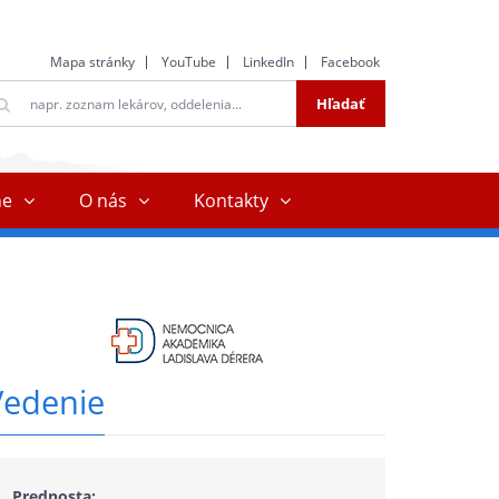
Mapa stránky
YouTube
LinkedIn
Facebook
ltextové
Hľadať
ľadávanie
ne
O nás
Kontakty
Vedenie
Prednosta: