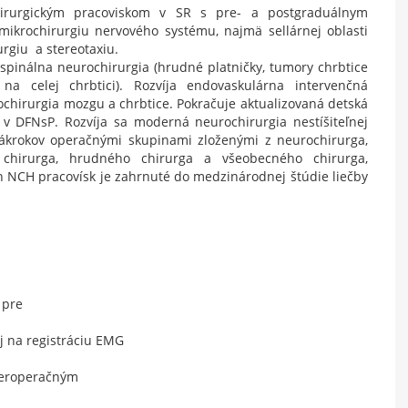
hirurgickým pracoviskom v SR s pre- a postgraduálnym
mikrochirurgiu nervového systému, najmä sellárnej oblasti
rgiu a stereotaxiu.
pinálna neurochirurgia (hrudné platničky, tumory chrbtice
na celej chrbtici). Rozvíja endovaskulárna intervenčná
chirurgia mozgu a chrbtice. Pokračuje aktualizovaná detská
í v DFNsP. Rozvíja sa moderná neurochirurgia nestíšiteľnej
 zákrokov operačnými skupinami zloženými z neurochirurga,
o chirurga, hrudného chirurga a všeobecného chirurga,
h NCH pracovísk je zahrnuté do medzinárodnej štúdie liečby
 pre
j na registráciu EMG
 peroperačným