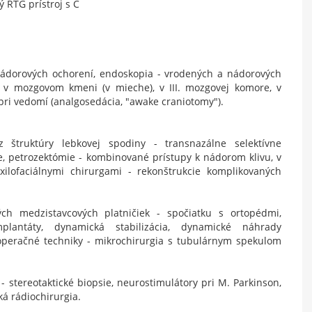
 RTG prístroj s C
nádorových ochorení, endoskopia - vrodených a nádorových
ie v mozgovom kmeni (v mieche), v III. mozgovej komore, v
 pri vedomí (analgosedácia, "awake craniotomy").
 štruktúry lebkovej spodiny - transnazálne selektívne
, petrozektómie - kombinované prístupy k nádorom klivu, v
xilofaciálnymi chirurgami - rekonštrukcie komplikovaných
ch medzistavcových platničiek - spočiatku s ortopédmi,
plantáty, dynamická stabilizácia, dynamické náhrady
 operačné techniky - mikrochirurgia s tubulárnym spekulom
- stereotaktické biopsie, neurostimulátory pri M. Parkinson,
cká rádiochirurgia.