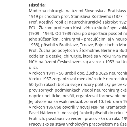
História:
Moderná chirurgia na území Slovenska a Bratislavy 
1919 príchodom prof. Stanislava Kostlivého (1877 - 1
Prof. Kostlivý robil aj neurochirurgické zákroky: 192
PCU. Žiakom profesora Kostlivého a skutočným zakl
(1909 - 1964). Od 1939 roku po deportácii pôsobil n
Jeho súčasníkmi, chirurgmi - pracujúcimi aj v neuro
1938), pôsobil v Bratislave, Trnave, Bojniciach a Ma
Prof. Žucha po pobytoch v Štokholme, Berlíne a Budap
oddelenie detskej chirurgie, ktoré sa v roku 1946 m
NCH na území Československa) a v roku 1953 na Univ
ulici.
V rokoch 1941 - 56 urobil doc. Žucha 3626 neurochi
V roku 1957 zorganizoval medzinárodné neurochiru
50-tych rokoch bol za svoje názory politicky perzekv
provizórnych podmienkach viedol neurochirurgické o
napriek politickej nevôli, organizoval formovanie 
Jej otvorenia sa však nedožil, zomrel 10. februára 1
V rokoch 1967/68 otvorili v novej NsP na Kramároch 
Pavel Nádvorník. Vo svojej funkcii pôsobil do roku 1
Fröhlich, pôsobiaci vo vedení pracoviska do roku 19
Pracovisko sa stáva vrcholovým pracoviskom na úze