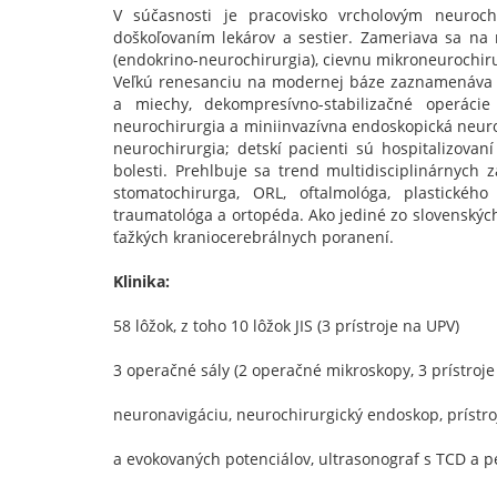
V súčasnosti je pracovisko vrcholovým neuroc
doškoľovaním lekárov a sestier. Zameriava sa na 
(endokrino-neurochirurgia), cievnu mikroneurochiru
Veľkú renesanciu na modernej báze zaznamenáva s
a miechy, dekompresívno-stabilizačné operácie 
neurochirurgia a miniinvazívna endoskopická neuro
neurochirurgia; detskí pacienti sú hospitalizovan
bolesti. Prehlbuje sa trend multidisciplinárnych
stomatochirurga, ORL, oftalmológa, plastickéh
traumatológa a ortopéda. Ako jediné zo slovenskýc
ťažkých kraniocerebrálnych poranení.
Klinika:
58 lôžok, z toho 10 lôžok JIS (3 prístroje na UPV)
3 operačné sály (2 operačné mikroskopy, 3 prístroje
neuronavigáciu, neurochirurgický endoskop, prístro
a evokovaných potenciálov, ultrasonograf s TCD a