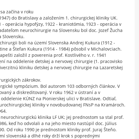
sa začína v roku
947) do Bratislavy a založením 1. chirurgickej kliniky UK.
1 - operácia hypofýzy, 1922 - kraniotómia, 1923 - operácia v
adateľom neurochirurgie na Slovensku bol doc. Jozef Žucha
a Slovensku.
chirurgii boli na území Slovenska Andrej Kukura (1912 -
rtine a Štefan Kukura (1914 - 1984) pôsobil v Michalovciach.
ešti založil z poverenia prof. Kostlivého v. r. 1941
ení na oddelenie detskej a nervovej chirurgie (1. pracovisko
erzitnú kliniku detskej a nervovej chirurgie na Lazaretskej
rurgických zákrokov.
rgické sympózium. Bol autorom 103 odborných článkov. V
ovaný a diskreditovaný. V roku 1962 v ústraní a v
ddelenie KÚNZ na Pionierskej ulici v Bratislave. Odtiaľ,
neurochirurgickej kliniky v novobudovanej FNsP na Kramároch.
964.
neurochirurgickú klinika LF UK; jej prednostom sa stal prof.
986, keď ho odvolali a na jeho miesto nastúpil doc. Július
90. Od roku 1990 je prednostom kliniky prof. Juraj Šteňo.
mí slovenská a dlhé roky drží krok s poprednými