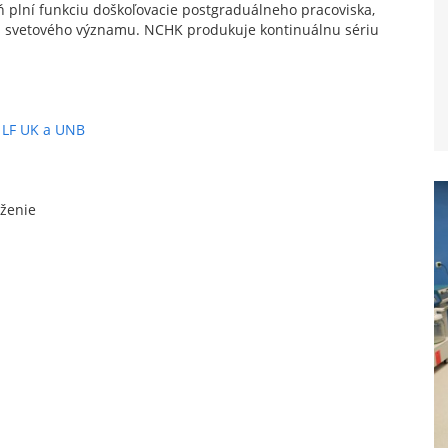
eň plní funkciu doškoľovacie postgraduálneho pracoviska,
a svetového významu. NCHK produkuje kontinuálnu sériu
a LF UK a UNB
ženie