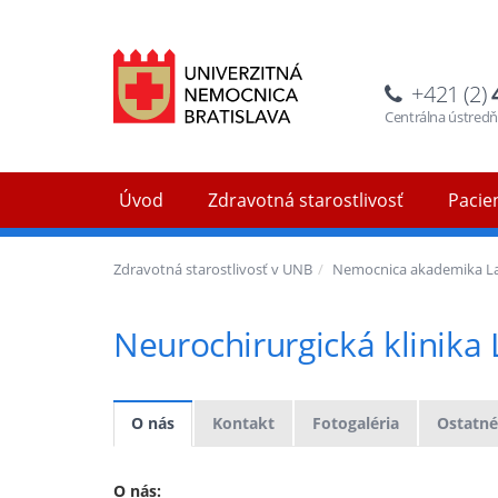
+421 (2)
Centrálna ústred
Úvod
Zdravotná starostlivosť
Pacien
Zdravotná starostlivosť v UNB
Nemocnica akademika La
Neurochirurgická klinika
O nás
Kontakt
Fotogaléria
Ostatné
O nás: