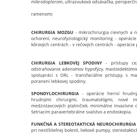
mikrodoplerom, ultrazvuková odsávačka, peroperčný
ramenom)
CHIRURGIA MOZGU
- mikrochirurgia cievnych a 
ochorení, neurofyziologický monitoring - operác
kôrových centrách - v rečových centrách - operácie
CHIRURGIA LEBKOVEJ SPODINY
- prístupy cez
odstraňovanie adenomov hypofýzy, mastoidektómie
spolupráci s ORL - transfaciálne prístupy, s ma
poranení lebkovej spodiny.
SPONDYLOCHIRURGIA
- operácie hernií hrudný
hrudnými chirurgmi, traumatológmi, nové im
medzistavcových platničiek, minimálne invazívne
šetriacim paravertebrálne svalstvo a endoskopia.
FUNKČNÁ A STEREOTAKTICKÁ NEUROCHIRURGIA
pri nestíšiteľnej bolesti, liekové pumpy, stereotakti