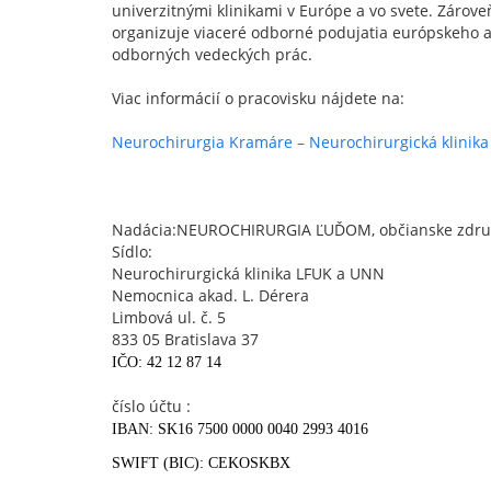
univerzitnými klinikami v Európe a vo svete. Zárov
organizuje viaceré odborné podujatia európskeho 
odborných vedeckých prác.
Viac informácií o pracovisku nájdete na:
Neurochirurgia Kramáre – Neurochirurgická klinik
Nadácia:NEUROCHIRURGIA ĽUĎOM, občianske zdru
Sídlo:
Neurochirurgická klinika LFUK a UNN
Nemocnica akad. L. Dérera
Limbová ul. č. 5
833 05 Bratislava 37
IČO: 42 12 87 14
číslo účtu :
IBAN: SK16 7500 0000 0040 2993 4016
SWIFT (BIC): CEKOSKBX