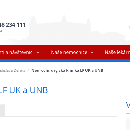
48 234 111
Ful
vyh
ňa
ti a návštevníci
Naše nemocnice
Naše lekár
dislava Dérera
Neurochirurgická klinika LF UK a UNB
 LF UK a UNB