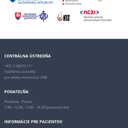
CENTRÁLNA ÚSTREDŇA
+421 2 48234 111
Telefónna ústredňa
pre všetky nemocnice UNB
PODATEĽŇA
Pondelok - Piatok:
7:30 - 12:30, 13:00 - 14:30 (pracovné dni)
INFORMÁCIE PRE PACIENTOV