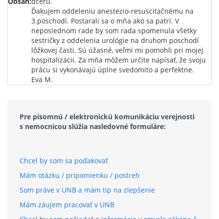
Obsah:
dcéru.
Ďakujem oddeleniu anestezio-resuscitačnému na
3.poschodí. Postarali sa o mňa ako sa patrí. V
neposlednom rade by som rada spomenula všetky
sestričky z oddelenia urológie na druhom poschodí
lôžkovej časti. Sú úžasné, veľmi mi pomohli pri mojej
hospitalizácii. Za mňa môžem určite napísať, že svoju
prácu si vykonávajú úplne svedomito a perfektne.
Eva M.
Pre písomnú / elektronickú komunikáciu verejnosti
s nemocnicou slúžia nasledovné formuláre:
Chcel by som sa poďakovať
Mám otázku / pripomienku / postreh
Som práve v UNB a mám tip na zlepšenie
Mám záujem pracovať v UNB