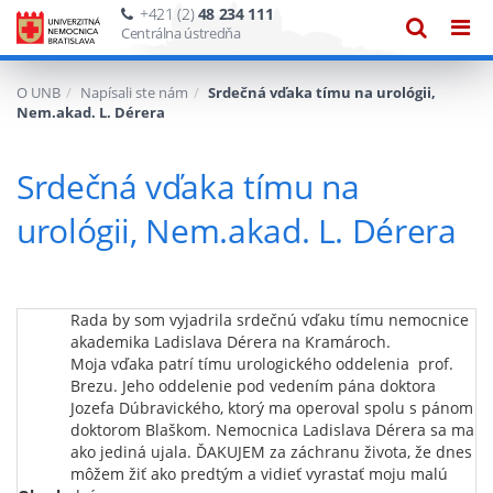
+421 (2)
48 234 111
Zobraze
Zob
Centrálna ústredňa
vyhľadáv
navi
O UNB
Napísali ste nám
Srdečná vďaka tímu na urológii,
Nem.akad. L. Dérera
Srdečná vďaka tímu na
urológii, Nem.akad. L. Dérera
Rada by som vyjadrila srdečnú vďaku tímu nemocnice
akademika Ladislava Dérera na Kramároch.
Moja vďaka patrí tímu urologického oddelenia prof.
Brezu. Jeho oddelenie pod vedením pána doktora
Jozefa Dúbravického, ktorý ma operoval spolu s pánom
doktorom Blaškom. Nemocnica Ladislava Dérera sa ma
ako jediná ujala. ĎAKUJEM za záchranu života, že dnes
môžem žiť ako predtým a vidieť vyrastať moju malú