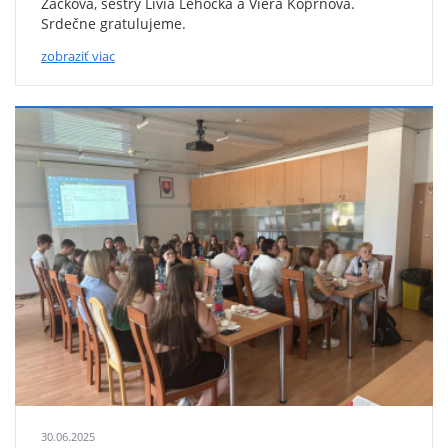
Žáčková, sestry Lívia Lehocká a Viera Koprnová.
Srdečne gratulujeme.
zobraziť viac
Topľčany
škola
30.06.2025