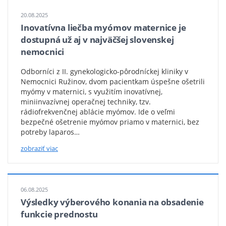
myom
2
20.08.2025
Inovatívna liečba myómov maternice je
dostupná už aj v najväčšej slovenskej
nemocnici
Odborníci z II. gynekologicko-pôrodníckej kliniky v
Nemocnici Ružinov, dvom pacientkam úspešne ošetrili
myómy v maternici, s využitím inovatívnej,
miniinvazívnej operačnej techniky, tzv.
rádiofrekvenčnej ablácie myómov. Ide o veľmi
bezpečné ošetrenie myómov priamo v maternici, bez
potreby laparos…
zobraziť viac
06.08.2025
Výsledky výberového konania na obsadenie
funkcie prednostu