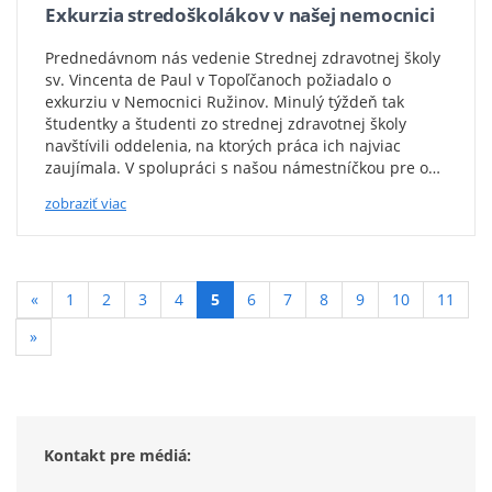
Exkurzia stredoškolákov v našej nemocnici
Prednedávnom nás vedenie Strednej zdravotnej školy
sv. Vincenta de Paul v Topoľčanoch požiadalo o
exkurziu v Nemocnici Ružinov. Minulý týždeň tak
študentky a študenti zo strednej zdravotnej školy
navštívili oddelenia, na ktorých práca ich najviac
zaujímala. V spolupráci s našou námestníčkou pre o…
zobraziť viac
(aktívna
«
1
2
3
4
5
6
7
8
9
10
11
podstránka)
»
Kontakt pre médiá: