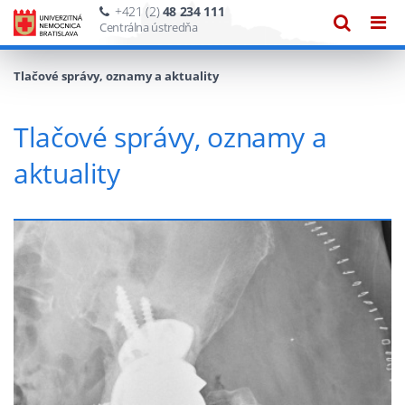
+421 (2)
48 234 111
Zobraze
Zob
Centrálna ústredňa
vyhľadáv
navi
Tlačové správy, oznamy a aktuality
Tlačové správy, oznamy a
aktuality