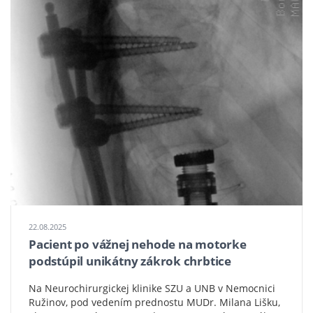
chrbtica
2
22.08.2025
Pacient po vážnej nehode na motorke
podstúpil unikátny zákrok chrbtice
Na Neurochirurgickej klinike SZU a UNB v Nemocnici
Ružinov, pod vedením prednostu MUDr. Milana Lišku,