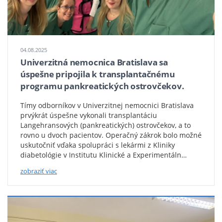
Transplantačný
tím
04.08.2025
Univerzitná nemocnica Bratislava sa
úspešne pripojila k transplantačnému
programu pankreatických ostrovčekov.
Tímy odborníkov v Univerzitnej nemocnici Bratislava
prvýkrát úspešne vykonali transplantáciu
Langehransových (pankreatických) ostrovčekov, a to
rovno u dvoch pacientov. Operačný zákrok bolo možné
uskutočniť vďaka spolupráci s lekármi z Kliniky
diabetológie v Institutu Klinické a Experimentáln…
zobraziť viac