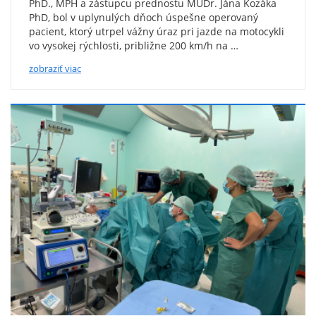
PhD., MPH a zástupcu prednostu MUDr. Jána Kozáka
PhD, bol v uplynulých dňoch úspešne operovaný
pacient, ktorý utrpel vážny úraz pri jazde na motocykli
vo vysokej rýchlosti, približne 200 km/h na …
zobraziť viac