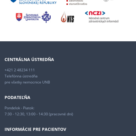
CENTRÁLNA ÚSTREDŇA
+421 2 48234 111
Telefónna ústredňa
pre všetky nemocnice UNB
PODATEĽŇA
Pondelok - Piatok:
7:30 - 12:30, 13:00 - 14:30 (pracovné dni)
INFORMÁCIE PRE PACIENTOV