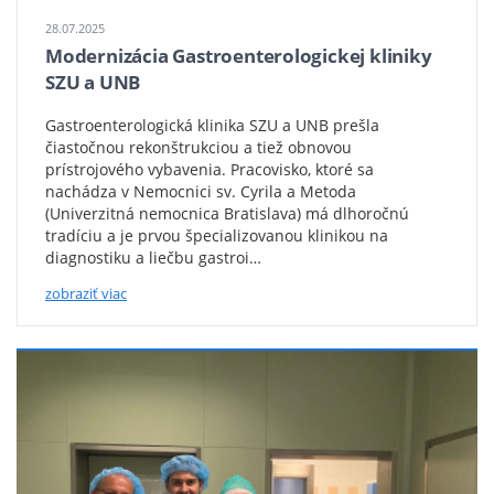
5d1e47c3-
6c89-
28.07.2025
4d5e-
Modernizácia Gastroenterologickej kliniky
85d9-
SZU a UNB
dbeb4deb59d0
Gastroenterologická klinika SZU a UNB prešla
čiastočnou rekonštrukciou a tiež obnovou
prístrojového vybavenia. Pracovisko, ktoré sa
nachádza v Nemocnici sv. Cyrila a Metoda
(Univerzitná nemocnica Bratislava) má dlhoročnú
tradíciu a je prvou špecializovanou klinikou na
diagnostiku a liečbu gastroi…
zobraziť viac