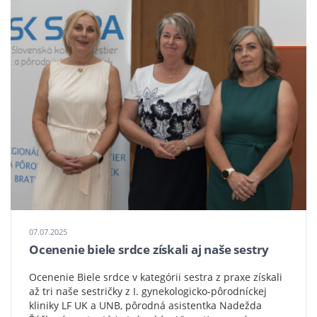
Biele
srdce_Lehocka_8
07.07.2025
Ocenenie biele srdce získali aj naše sestry
Ocenenie Biele srdce v kategórii sestra z praxe získali
až tri naše sestričky z I. gynekologicko-pôrodníckej
kliniky LF UK a UNB, pôrodná asistentka Nadežda