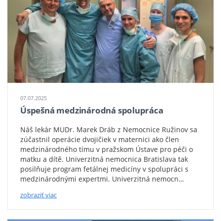
fetalna
medicina
07.07.2025
Úspešná medzinárodná spolupráca
Náš lekár MUDr. Marek Dráb z Nemocnice Ružinov sa
zúčastnil operácie dvojičiek v maternici ako člen
medzinárodného tímu v pražskom Ústave pro péči o
matku a dítě. Univerzitná nemocnica Bratislava tak
posilňuje program fetálnej medicíny v spolupráci s
medzinárodnými expertmi. Univerzitná nemocn…
zobraziť viac