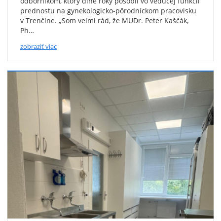
odborníkom, ktorý dlhé roky pôsobil vo vedúcej funkcii
prednostu na gynekologicko-pôrodníckom pracovisku
v Trenčíne. „Som veľmi rád, že MUDr. Peter Kaščák,
Ph…
zobraziť viac