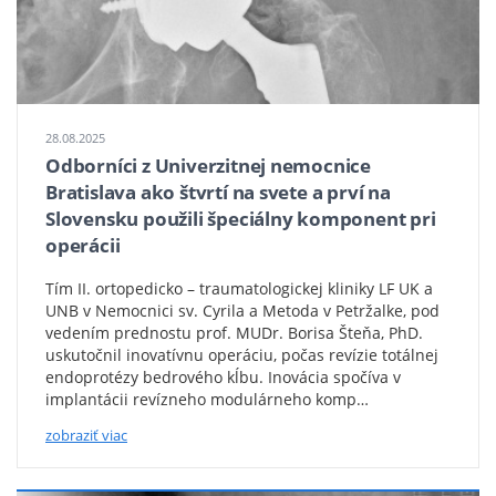
Snímok
po
28.08.2025
operácii
Odborníci z Univerzitnej nemocnice
Bratislava ako štvrtí na svete a prví na
Slovensku použili špeciálny komponent pri
operácii
Tím II. ortopedicko – traumatologickej kliniky LF UK a
UNB v Nemocnici sv. Cyrila a Metoda v Petržalke, pod
vedením prednostu prof. MUDr. Borisa Šteňa, PhD.
uskutočnil inovatívnu operáciu, počas revízie totálnej
endoprotézy bedrového kĺbu. Inovácia spočíva v
implantácii revízneho modulárneho komp…
zobraziť viac