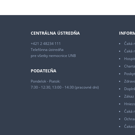
CENTRÁLNA ÚSTREDŇA
INFORM
+421 2 48234 111
Čaká m
Telefónna ústredňa
Čaká 
pre všetky nemocnice UNB
Hospit
Charta
PODATEĽŇA
Poskyt
Pondelok - Piatok:
Zdrav
7:30 - 12:30, 13:00 - 14:30 (pracovné dni)
Doplnk
Zákaz 
Hniez
Čaká 
Ochra
Čakaci