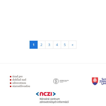
(aktívna
1
2
3
4
5
»
podstránka)