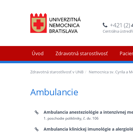
+421 (2)
Centrálna ústred
Úvod
Zdravotná starostlivosť
Pacien
Zdravotná starostlivosť v UNB
Nemocnica sv. Cyrila a 
Ambulancie
Ambulancia anesteziológie a intenzívnej me
1. poschodie polikliniky, č. dv. 106
Ambulancia klinickej imunológie a alergioló