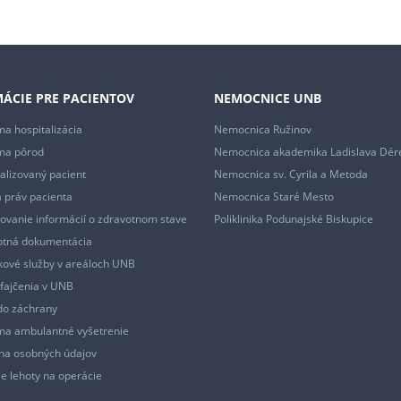
ÁCIE PRE PACIENTOV
NEMOCNICE UNB
a hospitalizácia
Nemocnica Ružinov
ma pôrod
Nemocnica akademika Ladislava Dér
alizovaný pacient
Nemocnica sv. Cyrila a Metoda
 práv pacienta
Nemocnica Staré Mesto
ovanie informácií o zdravotnom stave
Poliklinika Podunajské Biskupice
otná dokumentácia
ové služby v areáloch UNB
fajčenia v UNB
do záchrany
ma ambulantné vyšetrenie
na osobných údajov
e lehoty na operácie