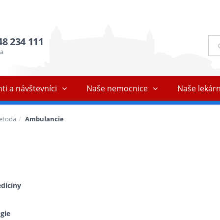
48 234 111
Ful
vyh
ňa
ti a návštevníci
Naše nemocnice
Naše lekár
Metoda
Ambulancie
dicíny
gie