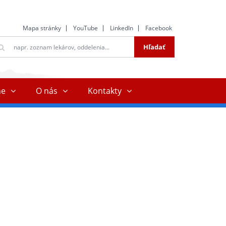
Mapa stránky
YouTube
LinkedIn
Facebook
ltextové
Hľadať
ľadávanie
ne
O nás
Kontakty